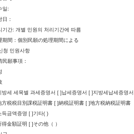
수일:
付日：
리기간: 개별 민원의 처리기간에 따름
理期間：個別民願の処理期間による
 신청 민원사항
請民願事項：
정
政
]지방세 세목별 과세증명서 [ ]납세증명서 [ ]지방세납세증명서
 ]地方税税目別課税証明書 [ ]納税証明書 [ ]地方税納税証明書
]소득금액증명 [ ]기타( )
]所得金額証明 [ ]その他（ ）