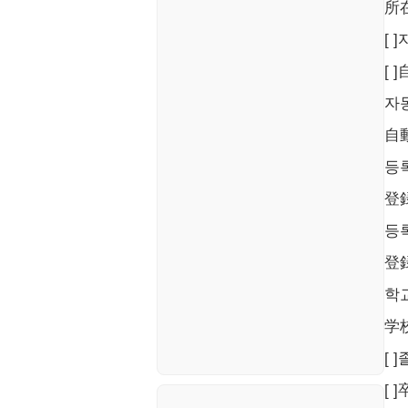
블로그
所
[ 
[
자
自
등
登
등
登
학
学
[ 
[ 