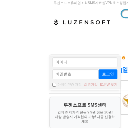
루젠소프트
휴폐업조회
SMS
자료실
VPN
호스팅
웹
[일
로그인
자
아이디/PW 저장
회원가입
ID/PW 찾기
료
기
루젠소프트 SMS센터
본
업계 최저가격 단문 9.9원 장문 26원!
정
대량 발송시 가격협의 가능! 지금 신청하
보
세요