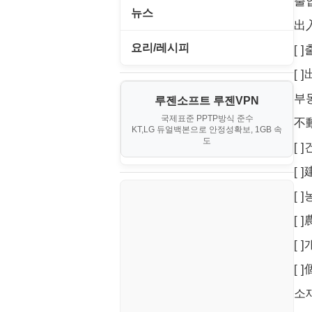
출
PHP - 중급
I. Proxmox VE 기본 환경 구축
뉴스
오락실게임
JavaScript
出
사무자동화
PHP - 초급
II. 가상 환경 관리 및 운영
IT/보안
휴대용게임
요리/레시피
[ 
MacOS/맥북
엔탑프로(NTOPPRO)
PHP - 최상급
III. 네트워킹 및 보안
[
게임
노하우
MCP
오토아이템(AutoItem)
대출
부
IV. 클러스터 및 고가용성 (HA)
루젠소프트 루젠VPN
경제
소스/양념장
MS SQL Server
구축
휴폐업조회
국제표준 PPTP방식 준수
부동산
不
KT,LG 듀얼백본으로 안정성확보, 1GB 속
부동산
한식
MySQL
도
V. 고급 기능 및 CLI 활용
[ 
신용카드
생활
PHP
[
VI. 장애 조치 (Failover) 심화 시
나리오
스포츠
[ 
VPN
[
정치
Windows
[ 
주식
리눅스(Linux)
[ 
코인
보안
소