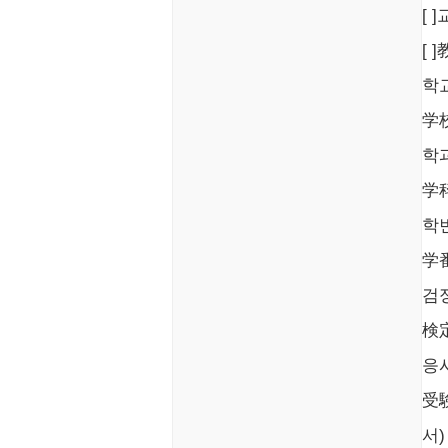
[ 
[ 
학
学
학과
学
학번
学
검
検
응
受
서)