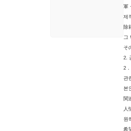
軍
제
除
그
そ
2.
2
관
본
関
人
원
希