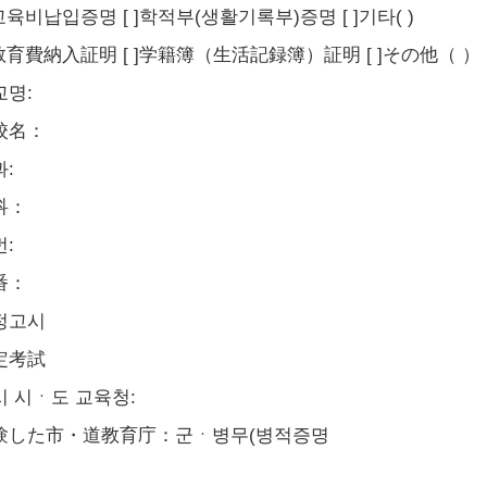
]교육비납입증명 [ ]학적부(생활기록부)증명 [ ]기타( )
]教育費納入証明 [ ]学籍簿（生活記録簿）証明 [ ]その他（ ）
교명:
校名：
:
科：
:
番：
정고시
定考試
시 시ㆍ도 교육청:
験した市・道教育庁：군ㆍ병무(병적증명