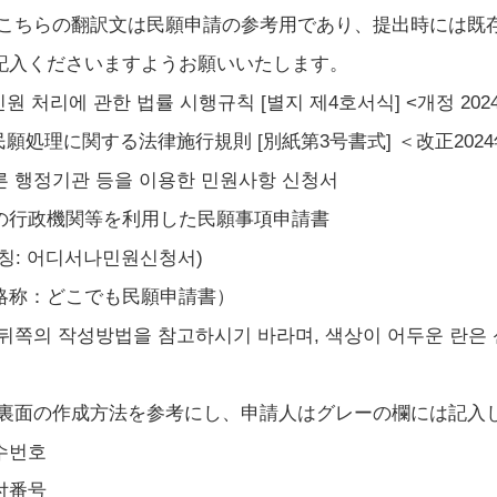
 こちらの翻訳文は民願申請の参考用であり、提出時には既
記入くださいますようお願いいたします。
민원 처리에 관한 법률 시행규칙 [별지 제4호서식] <개정 2024. 9
 民願処理に関する法律施行規則 [別紙第3号書式] ＜改正2024
른 행정기관 등을 이용한 민원사항 신청서
の行政機関等を利用した民願事項申請書
약칭: 어디서나민원신청서)
略称：どこでも民願申請書）
 뒤쪽의 작성방법을 참고하시기 바라며, 색상이 어두운 란은 
 裏面の作成方法を参考にし、申請人はグレーの欄には記入
수번호
付番号