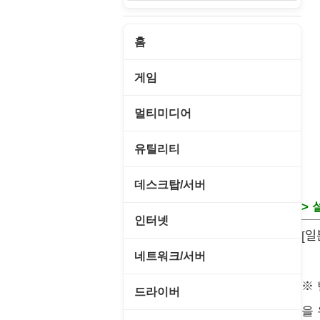
홈
게임
게임 관련 툴
멀티미디어
롤플레잉/어드벤처
CD/DVD 재생기
유틸리티
보드/퍼즐/카지노
MP3 관련 툴
CD/CDR/DVD
데스크탑/서버
스포츠/레이싱
> 
MP3 재생기
OS 업데이트
Prometheus
인터넷
아케이드/액션
[일
비디오 에디터
PC 관리/최적화
데스크탑 액세서리
FTP/텔넷/통신
네트워크/서버
앱플레이어
비디오 재생기
문서 편집기/리더
쉘/기능 확장
다운로드 관리툴
※
FTP 서버
온라인게임
드라이버
사운드 에디터
바이러스 백신
스크린세이버
을
메신저/채팅
기타 서버