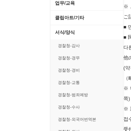
전략/시뮬레이션
SCSI/IDE/USB
사운드 재생기
업무/교육
압축파일 관리
※
실행기/툴바
메일/뉴스
네트워크 관리
플래시 게임
기타 드라이버
이미지 뷰어
ご
MS 오피스 관련
파일/디스크
클립아트/기타
운영체제 ISO/Image
사이트 저작도구
네트워크 보안
네트워크/모뎀
■ 
이미지 에디터
교육/아동
하드웨어 관련
동영상 클립
커서/아이콘 툴
서식/양식
원격도구
백오피스/.NET
■
메인보드
코덱
데스크탑 노트
사운드 클립
폰트관리/인쇄
경찰청-감사
웹 브라우저
다
웹 서버
비디오/모니터
일정/작업 관리
아이콘/커서
他
경찰청-경무
웹 유틸리티
사운드카드
판매/재고/회계
(
이미지/월페이퍼
경찰청-경비
파일공유/클라우드
입력장치
（
프로그래밍 관련
테마/스킨
경찰청-교통
저장장치
※
경찰청-범죄예방
쪽)
프린터
경찰청-수사
※
접
경찰청-외국어번역본
受