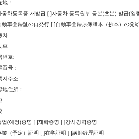
在地：
]자동차등록증 재발급 [ ]자동차 등록원부 등본(초본) 발급(열
 ]自動車登録証の再発行 [ ]自動車登録原簿謄本（抄本）の発
동차
動車
록번호:
録番号：
록지주소:
録地住所：
교
校
]졸업(예정)증명 [ ]재학증명 [ ]강사경력증명
]卒業（予定）証明 [ ]在学証明 [ ]講師経歴証明