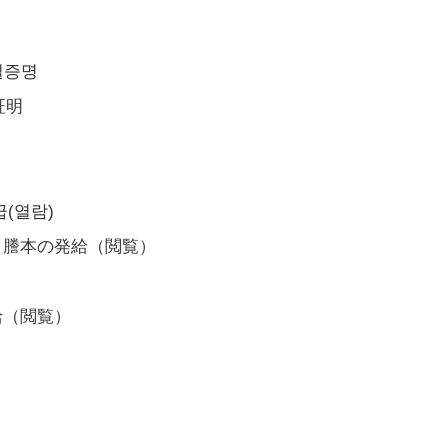
실증명
証明
급(열람)
図）謄本の発給（閲覧）
給（閲覧）