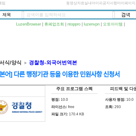
게임
동영상자료실
내아이피
공지사항
마이페이지
LuzenBrowser
|
휴폐업조회
|
ntoppro
|
luzenvpn
|
오토아이템
|
서식/양식
경찰청-외국어번역본
>
본어] 다른 행정기관 등을 이용한 민원사항 신청서
주요 프로그램 스펙
피드백 및 다
평점:
10.0
사용자 평점:
10.0
라이선스:
free
조회:
293
파일 크기:
170.4 KB