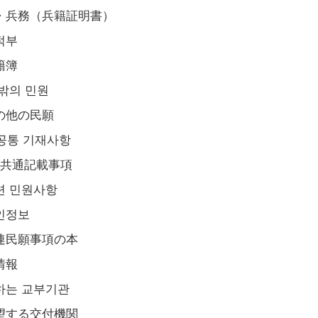
・兵務（兵籍証明書）
적부
籍簿
 밖의 민원
の他の民願
 공통 기재사항
．共通記載事項
련 민원사항
인정보
連民願事項の本
情報
하는 교부기관
望する交付機関