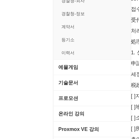
경찰청-외사
접
경찰청-정보
受
계약서
처
등기소
処
1.
이력서
申
에뮬게임
세
Emulator(게임실행기)
기술문서
税
게임기게임
[ 
C#, .NET, Visual Studio
프로모션
[
고전PC게임
Flutter(플루터)
고정아이피.net
온라인 강의
[ 
네오지오게임
HTML/CSS
루젠VPN(LuzenVPN)
PHP - 고급
[ 
Proxmox VE 강의
마메게임
Hyper-v
루젠호스팅(LuzenHosting)