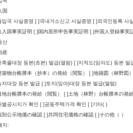
입국
入国
]출입국 사실증명 [ ]국내거소신고 사실증명 [ ]외국인등록 사
 ]出入国事実証明 [ ]国内居所申告事実証明 [ ]外国人登録事実
동산
動産
]건축물대장 등본(초본) 발급(열람) [ ]지적도(임야도) 등본 발
 ]建築物台帳謄本（抄本）の発給（閲覧） [ ]地籍図（林野
]농지대장 등본 발급 [ ]토지(임야)대장 등본 발급(열람)
 ]農地台帳謄本の発給（閲覧） [ ]土地（林野）台帳謄本の発
]개별공시지가 확인 [ ]공동주택가격 확인 [ ]기타( )
]個別公示地価の確認 [ ]共同住宅価格の確認 [ ]その他（ ）
재지: