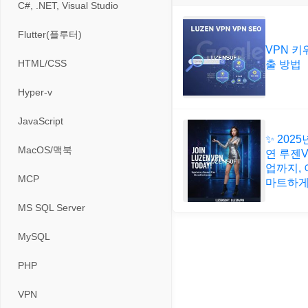
게임기게임
C#, .NET, Visual Studio
입력장치
프로그래밍 관련
테마/스킨
경찰청-교통
고전PC게임
Flutter(플루터)
저장장치
VPN 키
경찰청-범죄예방
네오지오게임
HTML/CSS
출 방법
프린터
경찰청-수사
마메게임
Hyper-v
경찰청-외국어번역본
오락실게임
JavaScript
경찰청-외사
✨ 202
휴대용게임
MacOS/맥북
연 루젠V
경찰청-정보
업까지, 
MCP
마트하게!
계약서
MS SQL Server
등기소
MySQL
이력서
PHP
VPN