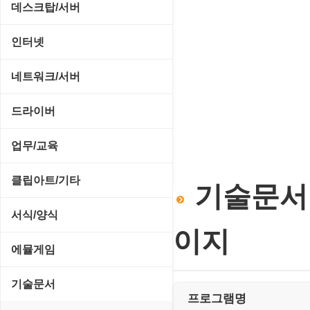
CD/CDR/DVD
데스크탑/서버
스포츠/레이싱
MP3 재생기
OS 업데이트
Prometheus
인터넷
아케이드/액션
비디오 에디터
PC 관리/최적화
데스크탑 액세서리
FTP/텔넷/통신
네트워크/서버
앱플레이어
비디오 재생기
문서 편집기/리더
쉘/기능 확장
다운로드 관리툴
FTP 서버
온라인게임
드라이버
사운드 에디터
바이러스 백신
스크린세이버
메신저/채팅
기타 서버
전략/시뮬레이션
SCSI/IDE/USB
사운드 재생기
업무/교육
압축파일 관리
실행기/툴바
메일/뉴스
네트워크 관리
플래시 게임
기타 드라이버
이미지 뷰어
MS 오피스 관련
파일/디스크
클립아트/기타
운영체제 ISO/Image
기술문서 >
사이트 저작도구
네트워크 보안
네트워크/모뎀
이미지 에디터
교육/아동
하드웨어 관련
동영상 클립
커서/아이콘 툴
서식/양식
원격도구
백오피스/.NET
메인보드
코덱
이지
데스크탑 노트
사운드 클립
폰트관리/인쇄
경찰청-감사
웹 브라우저
에뮬게임
웹 서버
비디오/모니터
일정/작업 관리
아이콘/커서
경찰청-경무
웹 유틸리티
Emulator(게임실행기)
기술문서
사운드카드
판매/재고/회계
프로그램명
이미지/월페이퍼
경찰청-경비
파일공유/클라우드