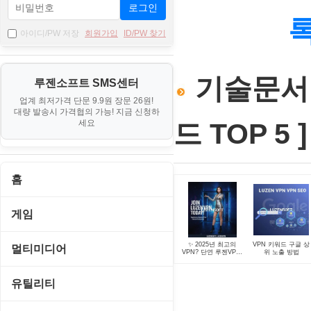
로그인
아이디/PW 저장
회원가입
ID/PW 찾기
기술문서 >
루젠소프트 SMS센터
업계 최저가격 단문 9.9원 장문 26원!
대량 발송시 가격협의 가능! 지금 신청하
세요
드 TOP 5 ]
홈
게임
게임 관련 툴
✨ 2025년 최고의
VPN 키워드 구글 상
멀티미디어
VPN? 단연 루젠VPN!
위 노출 방법
개인부터 기업까지,
이제 고정 IP로 스마
롤플레잉/어드벤처
트하게! ✨
CD/DVD 재생기
유틸리티
보드/퍼즐/카지노
MP3 관련 툴