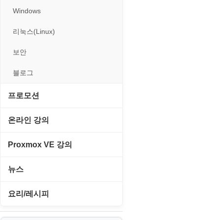
Windows
리눅스(Linux)
보안
블로그
프로모션
고정아이피.net
온라인 강의
루젠VPN(LuzenVPN)
PHP - 고급
Proxmox VE 강의
루젠호스팅(LuzenHosting)
PHP - 중급
I. Proxmox VE 기본 환경 구축
뉴스
사무자동화
PHP - 초급
II. 가상 환경 관리 및 운영
IT/보안
요리/레시피
엔탑프로(NTOPPRO)
PHP - 최상급
III. 네트워킹 및 보안
게임
노하우