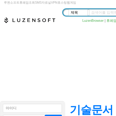
루젠소프트
휴폐업조회
SMS
자료실
VPN
호스팅
웹게임
LuzenBrowser
|
휴폐
기술문서 >