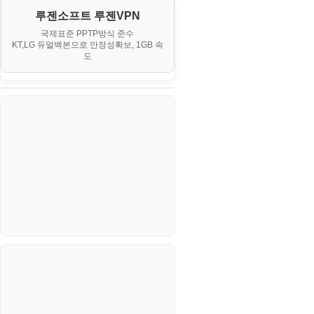
오토아이템(AutoItem)
대출
IV. 클러스터 및 고가용성 (HA)
루젠소프트 루젠VPN
경제
소스/양념장
구축
휴폐업조회
국제표준 PPTP방식 준수
부동산
KT,LG 듀얼백본으로 안정성확보, 1GB 속
부동산
한식
도
V. 고급 기능 및 CLI 활용
신용카드
생활
VI. 장애 조치 (Failover) 심화 시
나리오
스포츠
정치
주식
코인