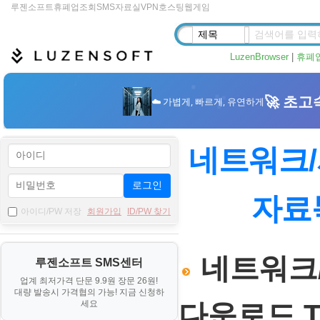
루젠소프트
휴폐업조회
SMS
자료실
VPN
호스팅
웹게임
LuzenBrowser
|
휴폐
네트워크/서
로그인
자료
아이디/PW 저장
회원가입
ID/PW 찾기
네트워크/서
루젠소프트 SMS센터
업계 최저가격 단문 9.9원 장문 26원!
대량 발송시 가격협의 가능! 지금 신청하
세요
다운로드 TO