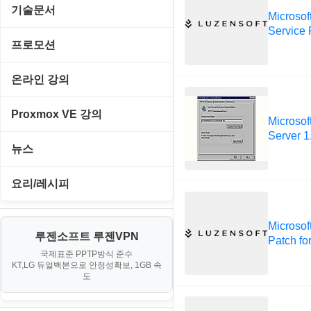
경찰청-경무
Emulator(게임실행기)
기술문서
사운드카드
Microsof
판매/재고/회계
이미지/월페이퍼
경찰청-경비
Service 
게임기게임
C#, .NET, Visual Studio
입력장치
프로모션
프로그래밍 관련
테마/스킨
경찰청-교통
고전PC게임
Flutter(플루터)
저장장치
고정아이피.net
온라인 강의
경찰청-범죄예방
네오지오게임
HTML/CSS
프린터
루젠VPN(LuzenVPN)
PHP - 고급
Proxmox VE 강의
경찰청-수사
Microsof
마메게임
Hyper-v
루젠호스팅(LuzenHosting)
Server 1
PHP - 중급
I. Proxmox VE 기본 환경 구축
경찰청-외국어번역본
뉴스
오락실게임
JavaScript
사무자동화
PHP - 초급
II. 가상 환경 관리 및 운영
경찰청-외사
IT/보안
휴대용게임
요리/레시피
MacOS/맥북
엔탑프로(NTOPPRO)
PHP - 최상급
III. 네트워킹 및 보안
경찰청-정보
게임
노하우
MCP
오토아이템(AutoItem)
Microso
대출
IV. 클러스터 및 고가용성 (HA)
계약서
루젠소프트 루젠VPN
경제
Patch f
소스/양념장
MS SQL Server
구축
휴폐업조회
국제표준 PPTP방식 준수
부동산
등기소
KT,LG 듀얼백본으로 안정성확보, 1GB 속
부동산
한식
MySQL
도
V. 고급 기능 및 CLI 활용
신용카드
이력서
생활
PHP
VI. 장애 조치 (Failover) 심화 시