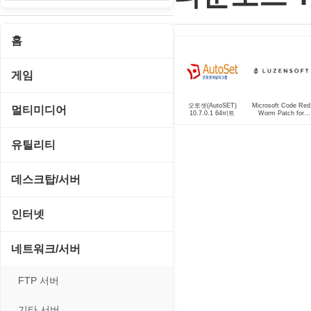
홈
게임
게임 관련 툴
오토셋(AutoSET)
Microsoft Code Red
멀티미디어
10.7.0.1 64비트
Worm Patch for
Windows 2000
롤플레잉/어드벤처
CD/DVD 재생기
유틸리티
보드/퍼즐/카지노
MP3 관련 툴
CD/CDR/DVD
데스크탑/서버
스포츠/레이싱
MP3 재생기
OS 업데이트
Prometheus
인터넷
아케이드/액션
비디오 에디터
PC 관리/최적화
데스크탑 액세서리
FTP/텔넷/통신
네트워크/서버
앱플레이어
비디오 재생기
문서 편집기/리더
쉘/기능 확장
다운로드 관리툴
FTP 서버
온라인게임
사운드 에디터
바이러스 백신
스크린세이버
메신저/채팅
기타 서버