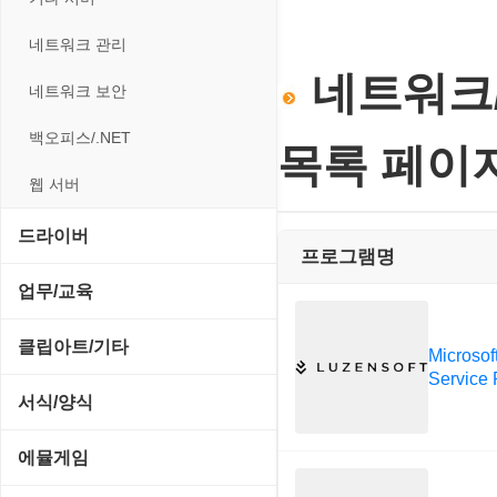
전략/시뮬레이션
사운드 재생기
압축파일 관리
실행기/툴바
메일/뉴스
네트워크 관리
플래시 게임
이미지 뷰어
파일/디스크
운영체제 ISO/Image
네트워크/
사이트 저작도구
네트워크 보안
이미지 에디터
하드웨어 관련
커서/아이콘 툴
원격도구
백오피스/.NET
코덱
목록 페이
폰트관리/인쇄
웹 브라우저
웹 서버
웹 유틸리티
드라이버
프로그램명
파일공유/클라우드
SCSI/IDE/USB
업무/교육
기타 드라이버
MS 오피스 관련
클립아트/기타
Microsof
Service 
네트워크/모뎀
교육/아동
동영상 클립
서식/양식
메인보드
데스크탑 노트
사운드 클립
경찰청-감사
에뮬게임
비디오/모니터
일정/작업 관리
아이콘/커서