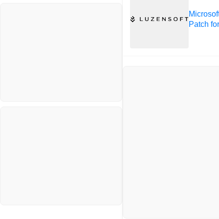
나리오
스포츠
Microso
VPN
Patch fo
정치
Windows
주식
리눅스(Linux)
코인
보안
블로그