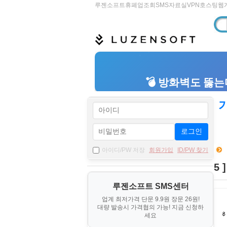
루젠소프트
휴폐업조회
SMS
자료실
VPN
호스팅
웹
기
로그인
아이디/PW 저장
회원가입
ID/PW 찾기
5 ]
루젠소프트 SMS센터
업계 최저가격 단문 9.9원 장문 26원!
대량 발송시 가격협의 가능! 지금 신청하
세요