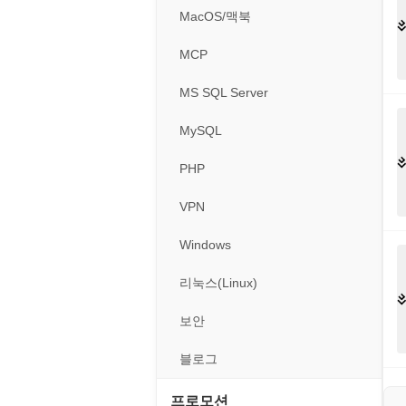
경찰청-외사
휴대용게임
MacOS/맥북
경찰청-정보
MCP
계약서
MS SQL Server
등기소
MySQL
이력서
PHP
VPN
Windows
리눅스(Linux)
보안
블로그
프로모션