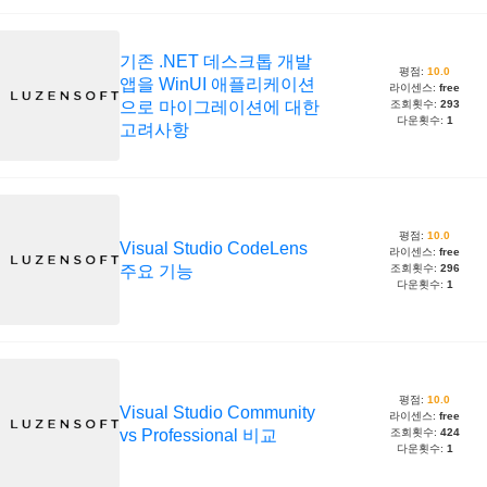
기존 .NET 데스크톱 개발
평점:
10.0
앱을 WinUI 애플리케이션
라이센스:
free
으로 마이그레이션에 대한
조회횟수:
293
다운횟수:
1
고려사항
평점:
10.0
Visual Studio CodeLens
라이센스:
free
주요 기능
조회횟수:
296
다운횟수:
1
평점:
10.0
Visual Studio Community
라이센스:
free
vs Professional 비교
조회횟수:
424
다운횟수:
1