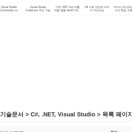
Visual Studio
Visual Studio
기존 .NET 데스크톱
C# 으로 간단한 이미
이미지 머신러닝
Community vs
CodeLens 주요 기능
개발 앱을 WinUI 애플
지 머신러닝
시간 학습 구
rofessional 비교
리케이션으로 마이그
레이션에 대한 고려사
항
기술문서 > C#, .NET, Visual Studio > 목록 페이