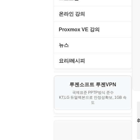
고정아이피.net
온라인 강의
루젠VPN(LuzenVPN)
PHP - 고급
Proxmox VE 강의
루젠호스팅(LuzenHosting)
PHP - 중급
I. Proxmox VE 기본 환경 구축
뉴스
사무자동화
PHP - 초급
II. 가상 환경 관리 및 운영
IT/보안
요리/레시피
엔탑프로(NTOPPRO)
PHP - 최상급
III. 네트워킹 및 보안
게임
노하우
오토아이템(AutoItem)
대출
IV. 클러스터 및 고가용성 (HA)
루젠소프트 루젠VPN
경제
소스/양념장
구축
휴폐업조회
국제표준 PPTP방식 준수
부동산
KT,LG 듀얼백본으로 안정성확보, 1GB 속
부동산
한식
도
V. 고급 기능 및 CLI 활용
신용카드
생활
VI. 장애 조치 (Failover) 심화 시
나리오
스포츠
정치