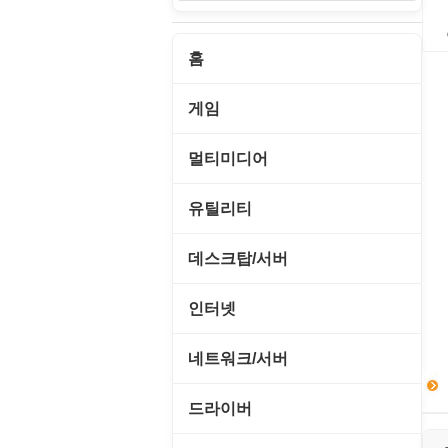
P
홈
게임
게임 관련 툴
멀티미디어
롤플레잉/어드벤처
CD/DVD 재생기
유틸리티
보드/퍼즐/카지노
MP3 관련 툴
CD/CDR/DVD
데스크탑/서버
스포츠/레이싱
MP3 재생기
OS 업데이트
Prometheus
인터넷
아케이드/액션
비디오 에디터
PC 관리/최적화
데스크탑 액세서리
FTP/텔넷/통신
네트워크/서버
앱플레이어
비디오 재생기
문서 편집기/리더
쉘/기능 확장
다운로드 관리툴
FTP 서버
온라인게임
드라이버
사운드 에디터
바이러스 백신
스크린세이버
메신저/채팅
기타 서버