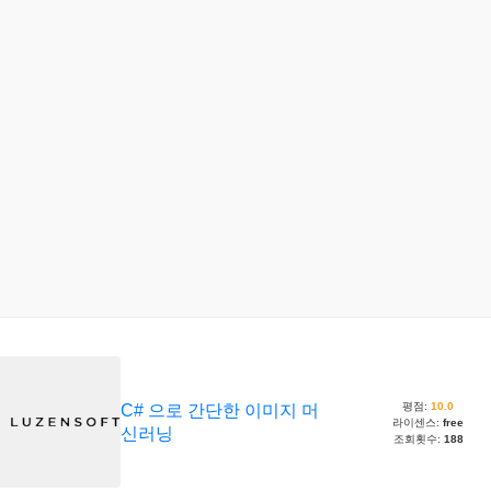
평점:
10.0
C# 으로 간단한 이미지 머
라이센스:
free
신러닝
조회횟수:
188