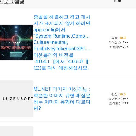
정보
프로그램명
충돌을 해결하고 경고 메시
지가 표시되지 않게 하려면
app.config에서
"System.Runtime.CompilerServices.Unsafe,
평점:
10.0
Culture=neutral,
라이센스:
free
조회횟수:
205
PublicKeyToken=b03f5f7f11d50a3a"
어셈블리의 버전을
"4.0.4.1" []에서 "4.0.6.0" []
(으)로 다시 매핑하십시오.
ML.NET 이미지 머신러닝 :
평점:
10.0
학습한 이미지 유형과 질문
라이센스:
free
하는 이미지 유형이 다르다
조회횟수:
171
면?