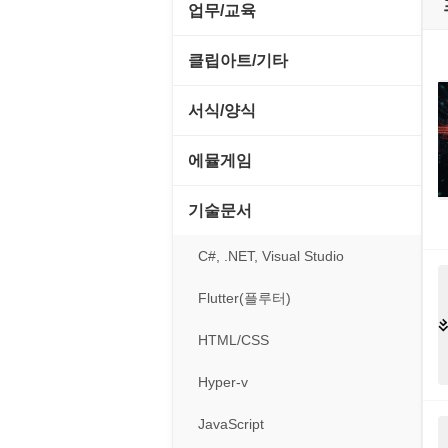
전략/시뮬레이션
SCSI/IDE/USB
사운드 재생기
업무/교육
압축파일 관리
실행기/툴바
메일/뉴스
네트워크 관리
플래시 게임
기타 드라이버
이미지 뷰어
MS 오피스 관련
파일/디스크
클립아트/기타
운영체제 ISO/Image
사이트 저작도구
네트워크 보안
네트워크/모뎀
이미지 에디터
교육/아동
하드웨어 관련
동영상 클립
커서/아이콘 툴
서식/양식
원격도구
백오피스/.NET
메인보드
코덱
데스크탑 노트
사운드 클립
폰트관리/인쇄
경찰청-감사
웹 브라우저
에뮬게임
웹 서버
비디오/모니터
일정/작업 관리
아이콘/커서
경찰청-경무
웹 유틸리티
Emulator(게임실행기)
기술문서
사운드카드
판매/재고/회계
이미지/월페이퍼
경찰청-경비
파일공유/클라우드
게임기게임
C#, .NET, Visual Studio
입력장치
프로그래밍 관련
테마/스킨
경찰청-교통
고전PC게임
Flutter(플루터)
저장장치
경찰청-범죄예방
네오지오게임
HTML/CSS
프린터
경찰청-수사
마메게임
Hyper-v
경찰청-외국어번역본
오락실게임
JavaScript