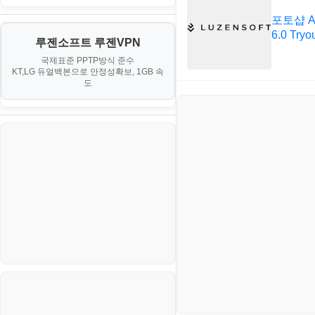
PHP - 최상급
III. 네트워킹 및 보안
경찰청-정보
게임
포토샵 Ad
노하우
MCP
오토아이템(AutoItem)
대출
6.0 Tryo
IV. 클러스터 및 고가용성 (HA)
계약서
루젠소프트 루젠VPN
경제
소스/양념장
MS SQL Server
구축
휴폐업조회
국제표준 PPTP방식 준수
부동산
등기소
KT,LG 듀얼백본으로 안정성확보, 1GB 속
부동산
한식
MySQL
도
V. 고급 기능 및 CLI 활용
신용카드
이력서
생활
PHP
VI. 장애 조치 (Failover) 심화 시
나리오
스포츠
VPN
정치
Windows
주식
리눅스(Linux)
코인
보안
블로그