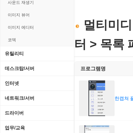
전략/시뮬레이션
사운드 재생기
플래시 게임
이미지 뷰어
멀티미디어
이미지 에디터
코덱
터 > 목록
유틸리티
CD/CDR/DVD
데스크탑/서버
프로그램명
OS 업데이트
Prometheus
인터넷
PC 관리/최적화
데스크탑 액세서리
FTP/텔넷/통신
네트워크/서버
한캡쳐 
문서 편집기/리더
쉘/기능 확장
다운로드 관리툴
FTP 서버
드라이버
바이러스 백신
스크린세이버
메신저/채팅
기타 서버
SCSI/IDE/USB
업무/교육
압축파일 관리
실행기/툴바