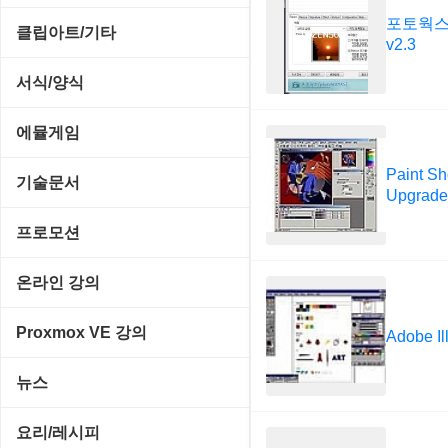
메일/뉴스
네트워크 관리
기타 드라이버
포토웍스 
MS 오피스 관련
파일/디스크
클립아트/기타
운영체제 ISO/Image
v2.3
사이트 저작도구
네트워크 보안
네트워크/모뎀
교육/아동
하드웨어 관련
동영상 클립
커서/아이콘 툴
서식/양식
원격도구
백오피스/.NET
메인보드
데스크탑 노트
사운드 클립
폰트관리/인쇄
경찰청-감사
웹 브라우저
에뮬게임
웹 서버
비디오/모니터
일정/작업 관리
아이콘/커서
경찰청-경무
웹 유틸리티
Paint Sh
Emulator(게임실행기)
기술문서
사운드카드
Upgrade
판매/재고/회계
이미지/월페이퍼
경찰청-경비
파일공유/클라우드
게임기게임
C#, .NET, Visual Studio
입력장치
프로모션
프로그래밍 관련
테마/스킨
경찰청-교통
고전PC게임
Flutter(플루터)
저장장치
고정아이피.net
온라인 강의
경찰청-범죄예방
네오지오게임
HTML/CSS
프린터
루젠VPN(LuzenVPN)
PHP - 고급
Proxmox VE 강의
Adobe Ill
경찰청-수사
마메게임
Hyper-v
루젠호스팅(LuzenHosting)
PHP - 중급
I. Proxmox VE 기본 환경 구축
경찰청-외국어번역본
뉴스
오락실게임
JavaScript
사무자동화
PHP - 초급
II. 가상 환경 관리 및 운영
경찰청-외사
IT/보안
휴대용게임
요리/레시피
MacOS/맥북
엔탑프로(NTOPPRO)