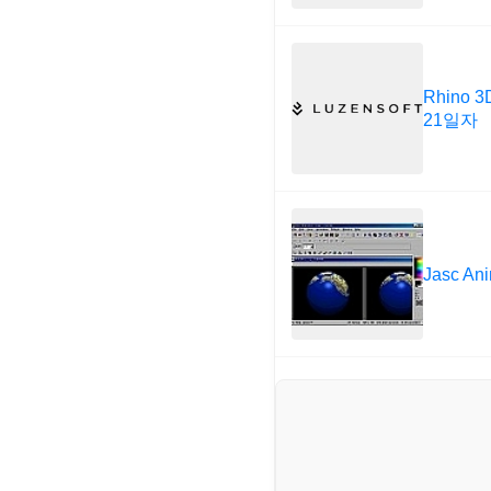
Rhino 3
21일자
Jasc Ani