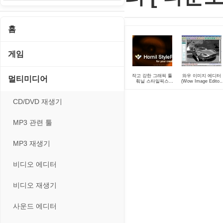
홈
게임
게임 관련 툴
작고 강한 그래픽 툴
와우 이미지 에디터
멀티미디어
훠닐 스타일픽스
(Wow Image Editor)
(Hornil StylePix)
2.40
Portable 1.8.6 (한글
롤플레잉/어드벤처
지원)
CD/DVD 재생기
보드/퍼즐/카지노
MP3 관련 툴
스포츠/레이싱
MP3 재생기
아케이드/액션
비디오 에디터
앱플레이어
비디오 재생기
온라인게임
사운드 에디터