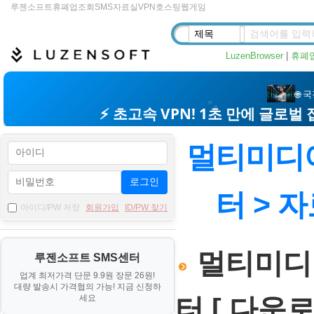
루젠소프트
휴폐업조회
SMS
자료실
VPN
호스팅
웹게임
LuzenBrowser
|
휴폐
멀티미디어
로그인
터 > 
아이디/PW 저장
회원가입
ID/PW 찾기
멀티미디어
루젠소프트 SMS센터
업계 최저가격 단문 9.9원 장문 26원!
대량 발송시 가격협의 가능! 지금 신청하
세요
터 [ 다운로드