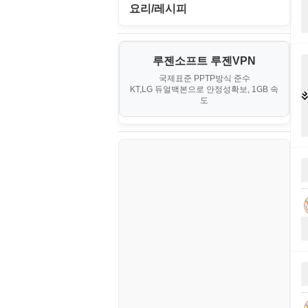
II. 가상 환경 관리 및 운영
경찰청-외사
IT/보안
휴대용게임
요리/레시피
MacOS/맥북
엔탑프로(NTOPPRO)
PHP - 최상급
III. 네트워킹 및 보안
경찰청-정보
게임
노하우
MCP
오토아이템(AutoItem)
대출
IV. 클러스터 및 고가용성 (HA)
계약서
루젠소프트 루젠VPN
경제
소스/양념장
MS SQL Server
구축
휴폐업조회
국제표준 PPTP방식 준수
부동산
등기소
KT,LG 듀얼백본으로 안정성확보, 1GB 속
부동산
한식
MySQL
도
V. 고급 기능 및 CLI 활용
신용카드
이력서
생활
PHP
VI. 장애 조치 (Failover) 심화 시
나리오
스포츠
VPN
정치
Windows
주식
리눅스(Linux)
코인
보안
블로그