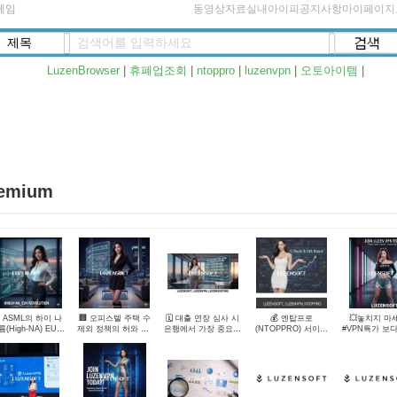
게임
동영상자료실
내아이피
공지사항
마이페이지
LuzenBrowser
|
휴폐업조회
|
ntoppro
|
luzenvpn
|
오토아이템
|
emium
️ ASML의 하이 나
🏢 오피스텔 주택 수
🗓️ 대출 연장 심사 시
💰 엔탑프로
💥놓치지 마
륨(High-NA) EUV
제외 정책의 허와 실:
은행에서 가장 중요하
(NTOPPRO) 서이추
#VPN특가 보
입 현황과 국내 반
취득세 vs 양도세 차
게 보는 것 완벽 정리
효과 입증, 조회수와
#무약정 #550
체 밸류체인 분석
이
애드포스트 수익으로
건 #루젠V
보여드립니다. 루젠소
프트