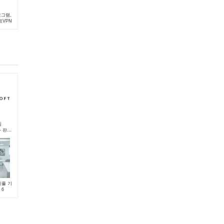
로그램,
료VPN
템
 - 판매
동 노
프트
를 기
 6