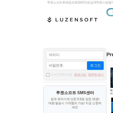
루젠소프트
휴폐업조회
SMS
자료실
VPN
호스팅
웹
Pr
로그인
아이디/PW 저장
회원가입
ID/PW 찾기

루젠소프트 SMS센터
트
도
업계 최저가격 단문 9.9원 장문 26원!
도
대량 발송시 가격협의 가능! 지금 신청하
세요