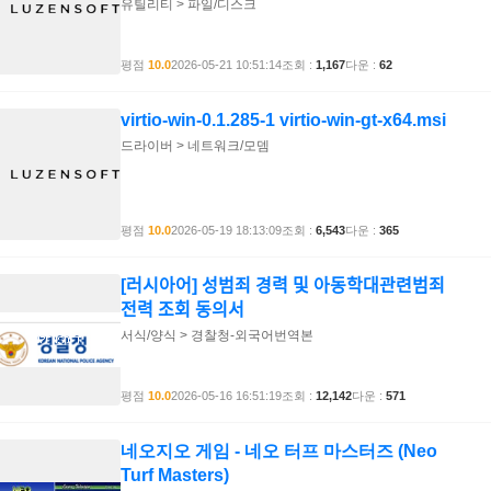
유틸리티 > 파일/디스크
평점
10.0
2026-05-21 10:51:14
조회 :
1,167
다운 :
62
virtio-win-0.1.285-1 virtio-win-gt-x64.msi
드라이버 > 네트워크/모뎀
평점
10.0
2026-05-19 18:13:09
조회 :
6,543
다운 :
365
[러시아어] 성범죄 경력 및 아동학대관련범죄
전력 조회 동의서
서식/양식 > 경찰청-외국어번역본
평점
10.0
2026-05-16 16:51:19
조회 :
12,142
다운 :
571
네오지오 게임 - 네오 터프 마스터즈 (Neo
Turf Masters)