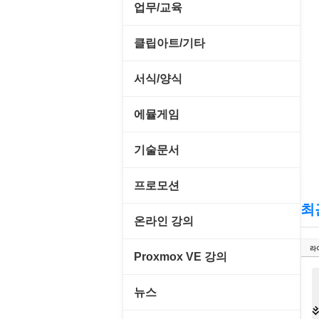
전략/시뮬레이션
SCSI/IDE/USB
사운드 재생기
업무/교육
압축파일 관리
실행기/툴바
메일/뉴스
네트워크 관리
플래시 게임
기타 드라이버
이미지 뷰어
MS 오피스 관련
파일/디스크
클립아트/기타
운영체제 ISO/Image
사이트 저작도구
네트워크 보안
네트워크/모뎀
이미지 에디터
교육/아동
하드웨어 관련
동영상 클립
커서/아이콘 툴
서식/양식
원격도구
백오피스/.NET
메인보드
코덱
데스크탑 노트
사운드 클립
폰트관리/인쇄
경찰청-감사
웹 브라우저
에뮬게임
웹 서버
비디오/모니터
일정/작업 관리
아이콘/커서
경찰청-경무
웹 유틸리티
Emulator(게임실행기)
기술문서
사운드카드
판매/재고/회계
이미지/월페이퍼
경찰청-경비
파일공유/클라우드
게임기게임
C#, .NET, Visual Studio
입력장치
프로모션
프로그래밍 관련
테마/스킨
경찰청-교통
고전PC게임
최
Flutter(플루터)
저장장치
고정아이피.net
온라인 강의
경찰청-범죄예방
네오지오게임
HTML/CSS
프린터
루젠VPN(LuzenVPN)
라
PHP - 고급
Proxmox VE 강의
경찰청-수사
마메게임
Hyper-v
루젠호스팅(LuzenHosting)
PHP - 중급
I. Proxmox VE 기본 환경 구축
경찰청-외국어번역본
뉴스
오락실게임
JavaScript
사무자동화
PHP - 초급