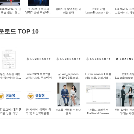
 LuzenVPN, 첫 만
✨ 2025년 최고의
김비서가 알려주는 마
오토아이템
LuzenVPN 프
 특별 할인! 한 달
VPN? 단연 루젠VPN!
케팅전략
LuzenBrowser - 판매
고정아이피, 무
,300원에 경험하세
개인부터 기업까지,
목록 최상단 자동 노
요! 🚀
이제 고정 IP로 스마
출 - 루젠소프트
트하게! ✨
운로드 TOP 10
동산 소유권 이전
LuzenVPN 프로그램,
💻 win_exporter-
LuzenBrowser 1.0 휴
오토아이
기신청(매매) 양식
고정아이피, 무료VPN
0.19.0-386.msi
폐업조회, 당좌거래정
LuzenBrowser
및 샘플
prometheus
지 이용자용
목록 최상단 자
출 - 루젠소
갈로그어] 다른 행
[러시아어] 성범죄 경
뉴스를 진행하는 남여
더월드 브라우저
탕비실에서 커피
ᆼ기관 등을 이용한
력 및 아동학대관련범
앵커
TheWorld Browser
다리는 사장
민원사항 신청서
죄 전력 조회 동의서
2.4.1.4 (XP/Vista) 영
문