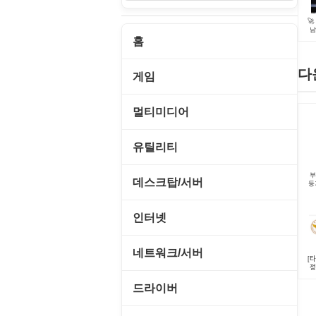
🚀
남
3
홈
다
게임
게임 관련 툴
멀티미디어
롤플레잉/어드벤처
CD/DVD 재생기
유틸리티
보드/퍼즐/카지노
MP3 관련 툴
부
CD/CDR/DVD
데스크탑/서버
등
스포츠/레이싱
MP3 재생기
OS 업데이트
Prometheus
인터넷
아케이드/액션
비디오 에디터
PC 관리/최적화
데스크탑 액세서리
FTP/텔넷/통신
네트워크/서버
앱플레이어
[타
비디오 재생기
문서 편집기/리더
저
쉘/기능 확장
다운로드 관리툴
FTP 서버
온라인게임
드라이버
사운드 에디터
바이러스 백신
스크린세이버
메신저/채팅
기타 서버