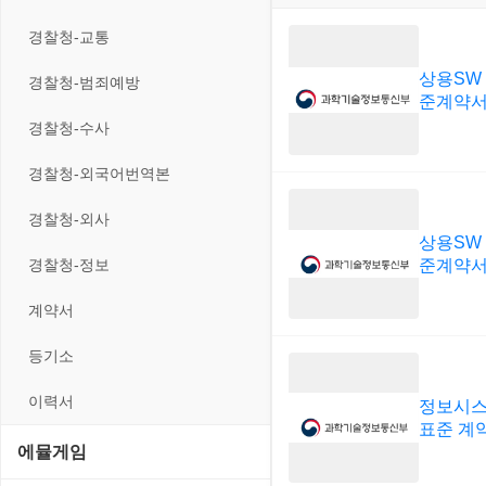
입력장치
프로그래밍 관련
테마/스킨
경찰청-교통
저장장치
상용SW
경찰청-범죄예방
준계약
프린터
경찰청-수사
경찰청-외국어번역본
경찰청-외사
상용SW
경찰청-정보
준계약
계약서
등기소
이력서
정보시스
표준 계
에뮬게임