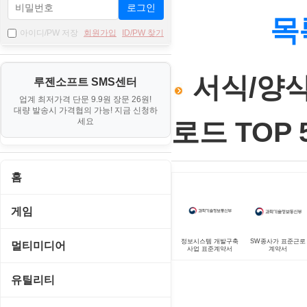
로그인
목
아이디/PW 저장
회원가입
ID/PW 찾기
서식/양식 
루젠소프트 SMS센터
업계 최저가격 단문 9.9원 장문 26원!
대량 발송시 가격협의 가능! 지금 신청하
세요
로드 TOP 5
홈
게임
게임 관련 툴
정보시스템 개발구축
SW종사가 표준근로
멀티미디어
사업 표준계약서
계약서
롤플레잉/어드벤처
CD/DVD 재생기
유틸리티
보드/퍼즐/카지노
MP3 관련 툴