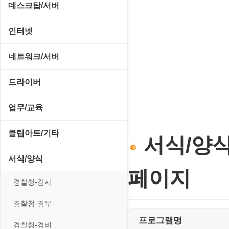
CD/CDR/DVD
데스크탑/서버
스포츠/레이싱
MP3 재생기
OS 업데이트
Prometheus
인터넷
아케이드/액션
비디오 에디터
PC 관리/최적화
데스크탑 액세서리
FTP/텔넷/통신
네트워크/서버
앱플레이어
비디오 재생기
문서 편집기/리더
쉘/기능 확장
다운로드 관리툴
FTP 서버
온라인게임
드라이버
사운드 에디터
바이러스 백신
스크린세이버
메신저/채팅
기타 서버
전략/시뮬레이션
SCSI/IDE/USB
사운드 재생기
업무/교육
압축파일 관리
실행기/툴바
메일/뉴스
네트워크 관리
플래시 게임
기타 드라이버
이미지 뷰어
MS 오피스 관련
파일/디스크
클립아트/기타
운영체제 ISO/Image
서식/양식
사이트 저작도구
네트워크 보안
네트워크/모뎀
이미지 에디터
교육/아동
하드웨어 관련
동영상 클립
커서/아이콘 툴
서식/양식
원격도구
백오피스/.NET
메인보드
코덱
페이지
데스크탑 노트
사운드 클립
폰트관리/인쇄
경찰청-감사
웹 브라우저
웹 서버
비디오/모니터
일정/작업 관리
아이콘/커서
경찰청-경무
웹 유틸리티
사운드카드
판매/재고/회계
프로그램명
이미지/월페이퍼
경찰청-경비
파일공유/클라우드