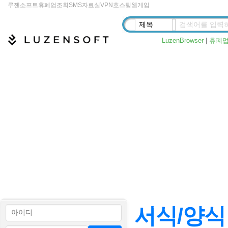
루젠소프트
휴폐업조회
SMS
자료실
VPN
호스팅
웹게임
LuzenBrowser
|
휴폐
서식/양식 