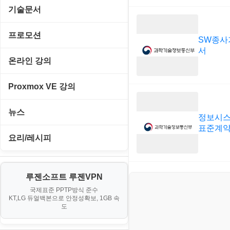
Emulator(게임실행기)
기술문서
게임기게임
C#, .NET, Visual Studio
프로모션
SW종사
고전PC게임
서
Flutter(플루터)
고정아이피.net
온라인 강의
네오지오게임
HTML/CSS
루젠VPN(LuzenVPN)
PHP - 고급
Proxmox VE 강의
마메게임
Hyper-v
루젠호스팅(LuzenHosting)
PHP - 중급
I. Proxmox VE 기본 환경 구축
뉴스
오락실게임
정보시스
JavaScript
사무자동화
PHP - 초급
표준계
II. 가상 환경 관리 및 운영
IT/보안
휴대용게임
요리/레시피
MacOS/맥북
엔탑프로(NTOPPRO)
PHP - 최상급
III. 네트워킹 및 보안
게임
노하우
MCP
오토아이템(AutoItem)
대출
IV. 클러스터 및 고가용성 (HA)
루젠소프트 루젠VPN
경제
소스/양념장
MS SQL Server
구축
휴폐업조회
국제표준 PPTP방식 준수
부동산
KT,LG 듀얼백본으로 안정성확보, 1GB 속
부동산
한식
MySQL
도
V. 고급 기능 및 CLI 활용
신용카드
생활
PHP
VI. 장애 조치 (Failover) 심화 시