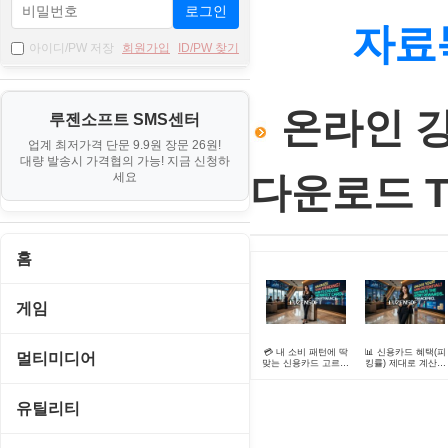
로그인
자료
아이디/PW 저장
회원가입
ID/PW 찾기
온라인 강
루젠소프트 SMS센터
업계 최저가격 단문 9.9원 장문 26원!
대량 발송시 가격협의 가능! 지금 신청하
세요
다운로드 TO
홈
게임
게임 관련 툴
💳 내 소비 패턴에 딱
📊 신용카드 혜택(피
멀티미디어
맞는 신용카드 고르는
킹률) 제대로 계산하
법, 혜택 극대화 가이
는 법, 지출 대비 수
드
률 극대화 가이드
롤플레잉/어드벤처
CD/DVD 재생기
유틸리티
보드/퍼즐/카지노
MP3 관련 툴