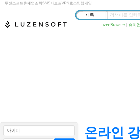
루젠소프트
휴폐업조회
SMS
자료실
VPN
호스팅
웹게임
LuzenBrowser
|
휴폐
온라인 강