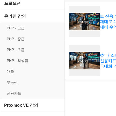
게임기게임
C#, .NET, Visual Studio
입력장치
프로모션
프로그래밍 관련
테마/스킨
경찰청-교통
고전PC게임
Flutter(플루터)
저장장치
고정아이피.net
📊 신용
온라인 강의
경찰청-범죄예방
제대로 
네오지오게임
HTML/CSS
프린터
루젠VPN(LuzenVPN)
대비 수
PHP - 고급
경찰청-수사
마메게임
Hyper-v
루젠호스팅(LuzenHosting)
PHP - 중급
경찰청-외국어번역본
오락실게임
JavaScript
사무자동화
PHP - 초급
경찰청-외사
휴대용게임
💳 내 
MacOS/맥북
엔탑프로(NTOPPRO)
신용카드
PHP - 최상급
경찰청-정보
극대화 
MCP
오토아이템(AutoItem)
대출
계약서
MS SQL Server
휴폐업조회
부동산
등기소
MySQL
신용카드
이력서
PHP
Proxmox VE 강의
VPN