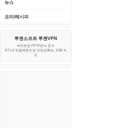
I. Proxmox VE 기본 환경 구축
뉴스
Windows
II. 가상 환경 관리 및 운영
IT/보안
요리/레시피
리눅스(Linux)
III. 네트워킹 및 보안
게임
노하우
보안
IV. 클러스터 및 고가용성 (HA)
루젠소프트 루젠VPN
경제
소스/양념장
블로그
구축
국제표준 PPTP방식 준수
KT,LG 듀얼백본으로 안정성확보, 1GB 속
부동산
한식
도
V. 고급 기능 및 CLI 활용
생활
VI. 장애 조치 (Failover) 심화 시
나리오
스포츠
정치
주식
코인