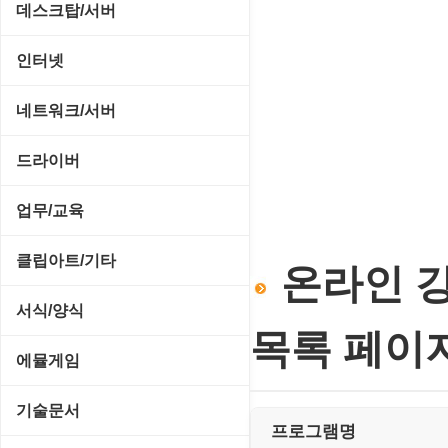
CD/CDR/DVD
데스크탑/서버
스포츠/레이싱
MP3 재생기
OS 업데이트
Prometheus
인터넷
아케이드/액션
비디오 에디터
PC 관리/최적화
데스크탑 액세서리
FTP/텔넷/통신
네트워크/서버
앱플레이어
비디오 재생기
문서 편집기/리더
쉘/기능 확장
다운로드 관리툴
FTP 서버
온라인게임
드라이버
사운드 에디터
바이러스 백신
스크린세이버
메신저/채팅
기타 서버
전략/시뮬레이션
SCSI/IDE/USB
사운드 재생기
업무/교육
압축파일 관리
실행기/툴바
메일/뉴스
네트워크 관리
플래시 게임
기타 드라이버
이미지 뷰어
MS 오피스 관련
파일/디스크
클립아트/기타
운영체제 ISO/Image
온라인 강
사이트 저작도구
네트워크 보안
네트워크/모뎀
이미지 에디터
교육/아동
하드웨어 관련
동영상 클립
커서/아이콘 툴
서식/양식
원격도구
백오피스/.NET
메인보드
코덱
목록 페이
데스크탑 노트
사운드 클립
폰트관리/인쇄
경찰청-감사
웹 브라우저
에뮬게임
웹 서버
비디오/모니터
일정/작업 관리
아이콘/커서
경찰청-경무
웹 유틸리티
Emulator(게임실행기)
기술문서
사운드카드
판매/재고/회계
프로그램명
이미지/월페이퍼
경찰청-경비
파일공유/클라우드