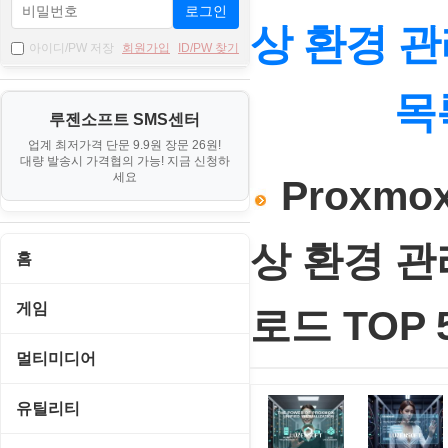
로그인
상 환경 관
아이디/PW 저장
회원가입
ID/PW 찾기
목
루젠소프트 SMS센터
업계 최저가격 단문 9.9원 장문 26원!
대량 발송시 가격협의 가능! 지금 신청하
세요
Proxmox
상 환경 관
홈
게임
로드 TOP 5
게임 관련 툴
멀티미디어
롤플레잉/어드벤처
CD/DVD 재생기
유틸리티
보드/퍼즐/카지노
MP3 관련 툴