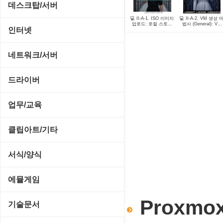
CD/CDR/DVD
데스크탑/서버
스포츠/레이싱
MP3 재생기
💻 II-A-1. ISO 이미지
💻 II-A-2. VM 생성 
OS 업데이트
업로드: 로컬 스토리
법사 (General): VM
Prometheus
인터넷
지에 ISO 파일 저장
ID, 이름 설정 | 루젠
호스팅
아케이드/액션
비디오 에디터
PC 관리/최적화
데스크탑 액세서리
FTP/텔넷/통신
네트워크/서버
앱플레이어
비디오 재생기
문서 편집기/리더
쉘/기능 확장
다운로드 관리툴
FTP 서버
온라인게임
드라이버
사운드 에디터
바이러스 백신
스크린세이버
메신저/채팅
기타 서버
전략/시뮬레이션
SCSI/IDE/USB
사운드 재생기
업무/교육
압축파일 관리
실행기/툴바
메일/뉴스
네트워크 관리
플래시 게임
기타 드라이버
이미지 뷰어
MS 오피스 관련
파일/디스크
클립아트/기타
운영체제 ISO/Image
사이트 저작도구
네트워크 보안
네트워크/모뎀
이미지 에디터
교육/아동
하드웨어 관련
동영상 클립
커서/아이콘 툴
서식/양식
원격도구
백오피스/.NET
메인보드
코덱
데스크탑 노트
사운드 클립
폰트관리/인쇄
경찰청-감사
웹 브라우저
에뮬게임
웹 서버
비디오/모니터
일정/작업 관리
아이콘/커서
경찰청-경무
웹 유틸리티
Proxmox
Emulator(게임실행기)
기술문서
사운드카드
판매/재고/회계
이미지/월페이퍼
경찰청-경비
파일공유/클라우드