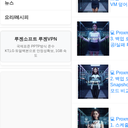
뉴스
VM 덮
Windows
IT/보안
요리/레시피
리눅스(Linux)
게임
보안
노하우
💻 Prox
3. 백업
루젠소프트 루젠VPN
경제
블로그
소스/양념장
공/실패 
국제표준 PPTP방식 준수
KT,LG 듀얼백본으로 안정성확보, 1GB 속
부동산
한식
도
생활
💻 Prox
스포츠
2. 백업
Snapsho
정치
모드 비
주식
코인
💻 Prox
1. 스케