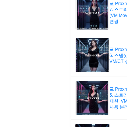
💻 Prox
7. 스
(VM Mo
변경
💻 Prox
6. 스냅
VM/CT
💻 Prox
5. 스토
제한: VM
사용 분