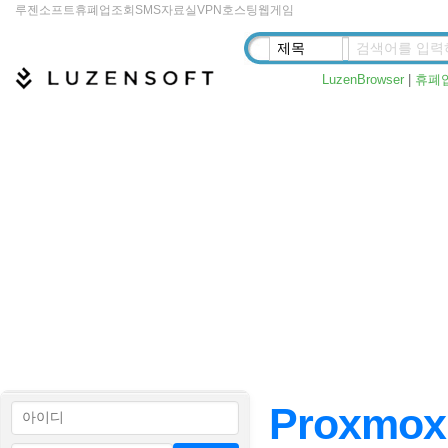
루젠소프트
휴폐업조회
SMS
자료실
VPN
호스팅
웹게임
LuzenBrowser
|
휴폐
Proxmox