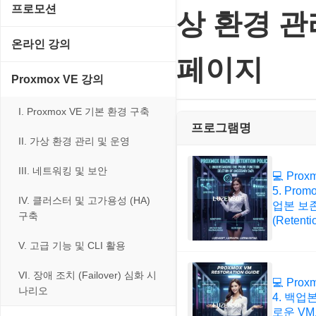
게임기게임
C#, .NET, Visual Studio
입력장치
프로모션
프로그래밍 관련
상 환경 관
테마/스킨
경찰청-교통
고전PC게임
Flutter(플루터)
저장장치
고정아이피.net
온라인 강의
경찰청-범죄예방
네오지오게임
페이지
HTML/CSS
프린터
루젠VPN(LuzenVPN)
PHP - 고급
Proxmox VE 강의
경찰청-수사
마메게임
Hyper-v
루젠호스팅(LuzenHosting)
PHP - 중급
I. Proxmox VE 기본 환경 구축
경찰청-외국어번역본
오락실게임
JavaScript
프로그램명
사무자동화
PHP - 초급
II. 가상 환경 관리 및 운영
경찰청-외사
휴대용게임
MacOS/맥북
엔탑프로(NTOPPRO)
PHP - 최상급
III. 네트워킹 및 보안
경찰청-정보
💻 Prox
MCP
오토아이템(AutoItem)
5. Prom
대출
IV. 클러스터 및 고가용성 (HA)
계약서
업본 보
MS SQL Server
구축
휴폐업조회
(Retenti
부동산
등기소
MySQL
V. 고급 기능 및 CLI 활용
신용카드
이력서
PHP
VI. 장애 조치 (Failover) 심화 시
💻 Prox
나리오
4. 백업
VPN
로운 V