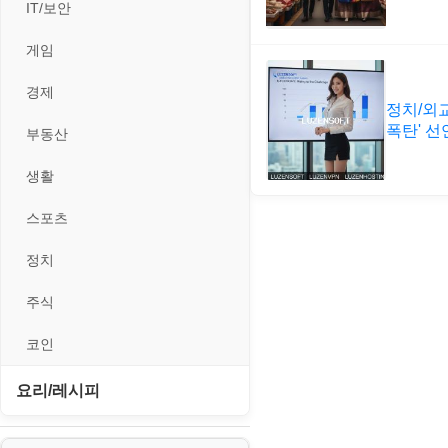
II. 가상 환경 관리 및 운영
경찰청-외사
IT/보안
휴대용게임
MacOS/맥북
엔탑프로(NTOPPRO)
PHP - 최상급
III. 네트워킹 및 보안
경찰청-정보
게임
MCP
오토아이템(AutoItem)
대출
IV. 클러스터 및 고가용성 (HA)
계약서
경제
MS SQL Server
구축
정치/외교
휴폐업조회
부동산
등기소
폭탄' 
부동산
MySQL
V. 고급 기능 및 CLI 활용
신용카드
이력서
생활
PHP
VI. 장애 조치 (Failover) 심화 시
나리오
스포츠
VPN
정치
Windows
주식
리눅스(Linux)
코인
보안
요리/레시피
블로그
노하우