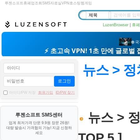
루젠소프트
휴폐업조회
SMS
자료실
VPN
호스팅
웹게임
LuzenBrowser
|
휴폐
뉴스 > 정
로그인
아이디/PW 저장
회원가입
ID/PW 찾기
뉴스 > 
루젠소프트 SMS센터
업계 최저가격 단문 9.9원 장문 26원!
대량 발송시 가격협의 가능! 지금 신청하
세요
TOP 5 ]