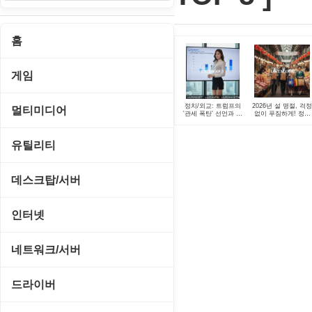
홈
게임
게임 관련 툴
정치/외교: 트럼프의
2026년 설 명절, 걱
멀티미디어
'관세 폭탄' 선언과 국
없이 푸짐하게! 정부
회 책임론
의 알찬 선물 보따리
대공개
롤플레잉/어드벤처
CD/DVD 재생기
유틸리티
보드/퍼즐/카지노
MP3 관련 툴
CD/CDR/DVD
데스크탑/서버
스포츠/레이싱
MP3 재생기
OS 업데이트
Prometheus
인터넷
아케이드/액션
비디오 에디터
PC 관리/최적화
데스크탑 액세서리
FTP/텔넷/통신
네트워크/서버
앱플레이어
비디오 재생기
문서 편집기/리더
쉘/기능 확장
다운로드 관리툴
FTP 서버
온라인게임
드라이버
사운드 에디터
바이러스 백신
스크린세이버
메신저/채팅
기타 서버