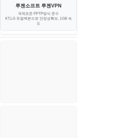
루젠소프트 루젠VPN
소스/양념장
국제표준 PPTP방식 준수
KT,LG 듀얼백본으로 안정성확보, 1GB 속
한식
도