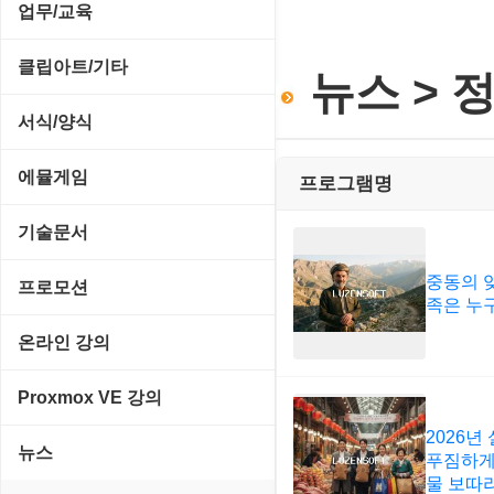
전략/시뮬레이션
SCSI/IDE/USB
사운드 재생기
업무/교육
압축파일 관리
실행기/툴바
메일/뉴스
네트워크 관리
플래시 게임
기타 드라이버
이미지 뷰어
MS 오피스 관련
파일/디스크
클립아트/기타
운영체제 ISO/Image
뉴스 > 
사이트 저작도구
네트워크 보안
네트워크/모뎀
이미지 에디터
교육/아동
하드웨어 관련
동영상 클립
커서/아이콘 툴
서식/양식
원격도구
백오피스/.NET
메인보드
코덱
데스크탑 노트
사운드 클립
폰트관리/인쇄
경찰청-감사
웹 브라우저
에뮬게임
프로그램명
웹 서버
비디오/모니터
일정/작업 관리
아이콘/커서
경찰청-경무
웹 유틸리티
Emulator(게임실행기)
기술문서
사운드카드
판매/재고/회계
이미지/월페이퍼
경찰청-경비
파일공유/클라우드
게임기게임
중동의 
C#, .NET, Visual Studio
입력장치
프로모션
프로그래밍 관련
테마/스킨
족은 누
경찰청-교통
고전PC게임
Flutter(플루터)
저장장치
고정아이피.net
온라인 강의
경찰청-범죄예방
네오지오게임
HTML/CSS
프린터
루젠VPN(LuzenVPN)
PHP - 고급
Proxmox VE 강의
경찰청-수사
마메게임
Hyper-v
루젠호스팅(LuzenHosting)
2026년
PHP - 중급
I. Proxmox VE 기본 환경 구축
경찰청-외국어번역본
뉴스
오락실게임
푸짐하게
JavaScript
사무자동화
물 보따
PHP - 초급