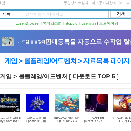
게임
동영상자료실
내아이피
공지사항
마이페이지
LuzenBrowser
|
휴폐업조회
|
ntoppro
|
luzenvpn
|
오토아이템
|
게임 > 롤플레잉/어드벤처 > 자료목록 페이지
게임 > 롤플레잉/어드벤처 [ 다운로드 TOP 5 ]
리포터와 비밀의 방
그랜드 크로니클 -
[RPG2003] 해피 스톤
[RPGXP] The
[RPGXP] 슬
rry Potter and the
Episode Ⅱ: 전설의
에이지 RPG 4.3
present RPG v11.84
어게인 1.
amber of Secrets)
시작-
- 나이트 헤이븐
데모