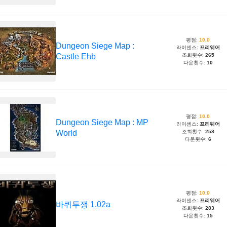
평점:
10.0
Dungeon Siege Map :
라이센스:
프리웨어
Castle Ehb
조회횟수:
265
다운횟수:
10
평점:
10.0
Dungeon Siege Map : MP
라이센스:
프리웨어
World
조회횟수:
258
다운횟수:
6
평점:
10.0
라이센스:
프리웨어
바퀴투쟁 1.02a
조회횟수:
283
다운횟수:
15