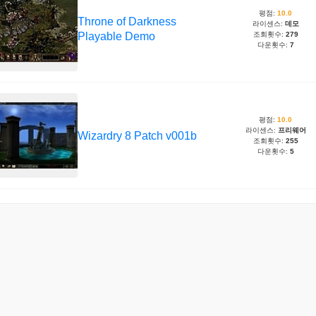
평점:
10.0
Throne of Darkness
라이센스:
데모
Playable Demo
조회횟수:
279
다운횟수:
7
평점:
10.0
라이센스:
프리웨어
Wizardry 8 Patch v001b
조회횟수:
255
다운횟수:
5