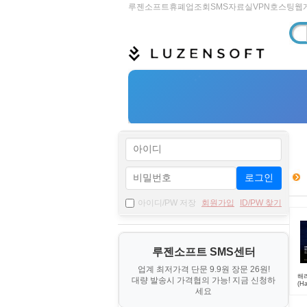
루젠소프트
휴폐업조회
SMS
자료실
VPN
호스팅
웹
로그인
아이디/PW 저장
회원가입
ID/PW 찾기
루젠소프트 SMS센터
업계 최저가격 단문 9.9원 장문 26원!
해
대량 발송시 가격협의 가능! 지금 신청하
(Ha
세요
Ch