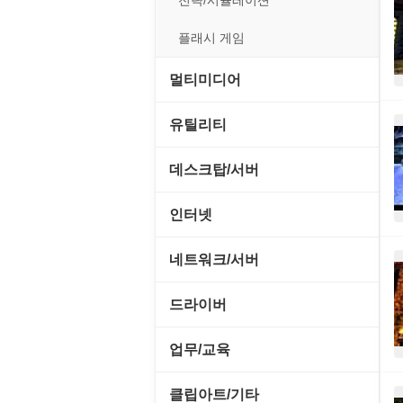
전략/시뮬레이션
플래시 게임
멀티미디어
CD/DVD 재생기
유틸리티
MP3 관련 툴
CD/CDR/DVD
데스크탑/서버
MP3 재생기
OS 업데이트
Prometheus
인터넷
비디오 에디터
PC 관리/최적화
데스크탑 액세서리
FTP/텔넷/통신
네트워크/서버
비디오 재생기
문서 편집기/리더
쉘/기능 확장
다운로드 관리툴
FTP 서버
드라이버
사운드 에디터
바이러스 백신
스크린세이버
메신저/채팅
기타 서버
SCSI/IDE/USB
사운드 재생기
업무/교육
압축파일 관리
실행기/툴바
메일/뉴스
네트워크 관리
기타 드라이버
이미지 뷰어
MS 오피스 관련
파일/디스크
클립아트/기타
운영체제 ISO/Image