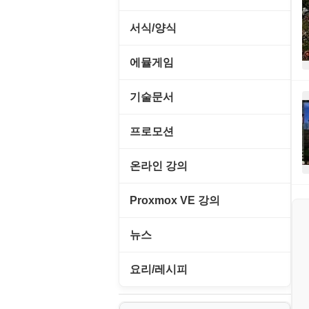
사이트 저작도구
네트워크 보안
네트워크/모뎀
이미지 에디터
교육/아동
하드웨어 관련
동영상 클립
커서/아이콘 툴
서식/양식
원격도구
백오피스/.NET
메인보드
코덱
데스크탑 노트
사운드 클립
폰트관리/인쇄
경찰청-감사
웹 브라우저
에뮬게임
웹 서버
비디오/모니터
일정/작업 관리
아이콘/커서
경찰청-경무
웹 유틸리티
Emulator(게임실행기)
기술문서
사운드카드
판매/재고/회계
이미지/월페이퍼
경찰청-경비
파일공유/클라우드
게임기게임
C#, .NET, Visual Studio
입력장치
프로모션
프로그래밍 관련
테마/스킨
경찰청-교통
고전PC게임
Flutter(플루터)
저장장치
고정아이피.net
온라인 강의
경찰청-범죄예방
네오지오게임
HTML/CSS
프린터
루젠VPN(LuzenVPN)
PHP - 고급
Proxmox VE 강의
경찰청-수사
마메게임
Hyper-v
루젠호스팅(LuzenHosting)
PHP - 중급
I. Proxmox VE 기본 환경 구축
경찰청-외국어번역본
뉴스
오락실게임
JavaScript
사무자동화
PHP - 초급
II. 가상 환경 관리 및 운영
경찰청-외사
IT/보안
휴대용게임
요리/레시피
MacOS/맥북
엔탑프로(NTOPPRO)
PHP - 최상급
III. 네트워킹 및 보안
경찰청-정보
게임
노하우
MCP
오토아이템(AutoItem)