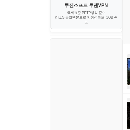
대출
IV. 클러스터 및 고가용성 (HA)
계약서
루젠소프트 루젠VPN
경제
소스/양념장
MS SQL Server
구축
휴폐업조회
국제표준 PPTP방식 준수
부동산
등기소
KT,LG 듀얼백본으로 안정성확보, 1GB 속
부동산
한식
MySQL
도
V. 고급 기능 및 CLI 활용
신용카드
이력서
생활
PHP
VI. 장애 조치 (Failover) 심화 시
나리오
스포츠
VPN
정치
Windows
주식
리눅스(Linux)
코인
보안
블로그