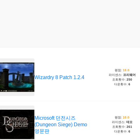
평점:
10.0
라이센스:
프리웨어
Wizardry 8 Patch 1.2.4
조회횟수:
250
다운횟수:
6
Microsoft 던전시즈
평점:
10.0
라이센스:
데모
(Dungeon Siege) Demo
조회횟수:
261
영문판
다운횟수:
6