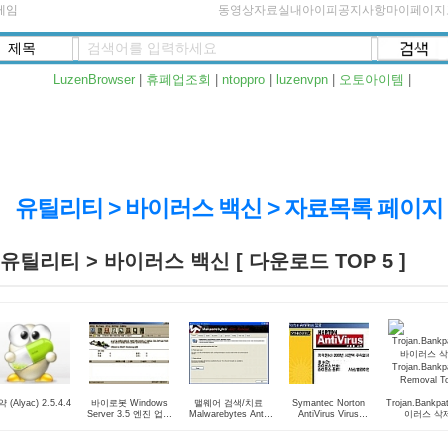
게임
동영상자료실
내아이피
공지사항
마이페이지
LuzenBrowser
|
휴폐업조회
|
ntoppro
|
luzenvpn
|
오토아이템
|
유틸리티 > 바이러스 백신 > 자료목록 페이지
유틸리티 > 바이러스 백신 [ 다운로드 TOP 5 ]
 (Alyac) 2.5.4.4
바이로봇 Windows
맬웨어 검색/치료
Symantec Norton
Trojan.Bankpa
Server 3.5 엔진 업데
Malwarebytes Anti-
AntiVirus Virus
이러스 삭
이트 2007년 8월 6일
Malware (Beta)
Definitions Update
Trojan.Bankp
자
1.65.0.1000 Beta
2003-07 2011년 1월
Removal To
27일