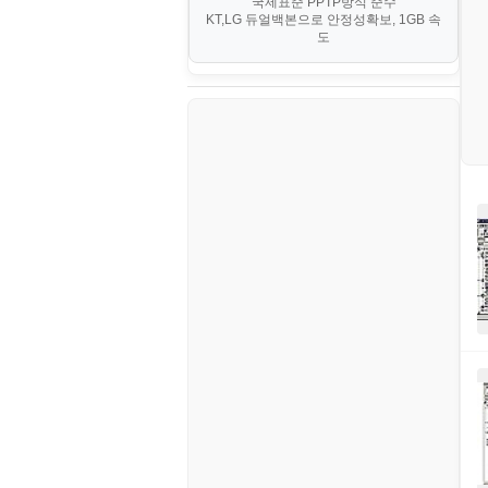
국제표준 PPTP방식 준수
부동산
등기소
KT,LG 듀얼백본으로 안정성확보, 1GB 속
부동산
한식
MySQL
도
V. 고급 기능 및 CLI 활용
신용카드
이력서
생활
PHP
VI. 장애 조치 (Failover) 심화 시
나리오
스포츠
VPN
정치
Windows
주식
리눅스(Linux)
코인
보안
블로그