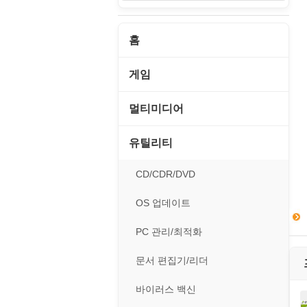
홈
게임
게임 관련 툴
멀티미디어
롤플레잉/어드벤처
CD/DVD 재생기
유틸리티
보드/퍼즐/카지노
MP3 관련 툴
CD/CDR/DVD
스포츠/레이싱
MP3 재생기
OS 업데이트
아케이드/액션
비디오 에디터
PC 관리/최적화
앱플레이어
비디오 재생기
문서 편집기/리더
온라인게임
사운드 에디터
바이러스 백신