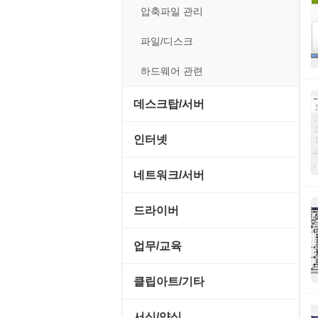
전략/시뮬레이션
사운드 재생기
압축파일 관리
플래시 게임
이미지 뷰어
파일/디스크
이미지 에디터
하드웨어 관련
코덱
데스크탑/서버
Prometheus
인터넷
데스크탑 액세서리
FTP/텔넷/통신
네트워크/서버
쉘/기능 확장
다운로드 관리툴
FTP 서버
드라이버
스크린세이버
메신저/채팅
기타 서버
SCSI/IDE/USB
업무/교육
실행기/툴바
메일/뉴스
네트워크 관리
기타 드라이버
MS 오피스 관련
클립아트/기타
운영체제 ISO/Image
사이트 저작도구
네트워크 보안
네트워크/모뎀
교육/아동
동영상 클립
커서/아이콘 툴
서식/양식