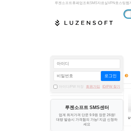
루젠소프트
휴폐업조회
SMS
자료실
VPN
호스팅
웹
로그인
아이디/PW 저장
회원가입
ID/PW 찾기
루젠소프트 SMS센터
업계 최저가격 단문 9.9원 장문 26원!
알약
대량 발송시 가격협의 가능! 지금 신청하
세요