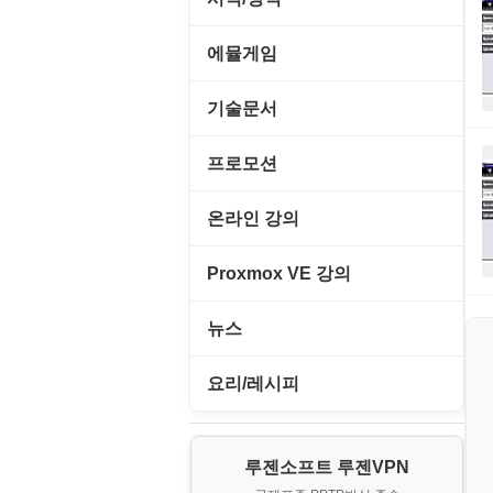
원격도구
백오피스/.NET
메인보드
데스크탑 노트
사운드 클립
폰트관리/인쇄
경찰청-감사
웹 브라우저
에뮬게임
웹 서버
비디오/모니터
일정/작업 관리
아이콘/커서
경찰청-경무
웹 유틸리티
Emulator(게임실행기)
기술문서
사운드카드
판매/재고/회계
이미지/월페이퍼
경찰청-경비
파일공유/클라우드
게임기게임
C#, .NET, Visual Studio
입력장치
프로모션
프로그래밍 관련
테마/스킨
경찰청-교통
고전PC게임
Flutter(플루터)
저장장치
고정아이피.net
온라인 강의
경찰청-범죄예방
네오지오게임
HTML/CSS
프린터
루젠VPN(LuzenVPN)
PHP - 고급
Proxmox VE 강의
경찰청-수사
마메게임
Hyper-v
루젠호스팅(LuzenHosting)
PHP - 중급
I. Proxmox VE 기본 환경 구축
경찰청-외국어번역본
뉴스
오락실게임
JavaScript
사무자동화
PHP - 초급
II. 가상 환경 관리 및 운영
경찰청-외사
IT/보안
휴대용게임
요리/레시피
MacOS/맥북
엔탑프로(NTOPPRO)
PHP - 최상급
III. 네트워킹 및 보안
경찰청-정보
게임
노하우
MCP
오토아이템(AutoItem)
대출
IV. 클러스터 및 고가용성 (HA)
계약서
루젠소프트 루젠VPN
경제
소스/양념장
MS SQL Server
구축
휴폐업조회