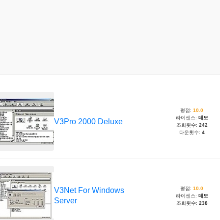
평점:
10.0
라이센스:
데모
V3Pro 2000 Deluxe
조회횟수:
242
다운횟수:
4
평점:
10.0
V3Net For Windows
라이센스:
데모
Server
조회횟수:
238