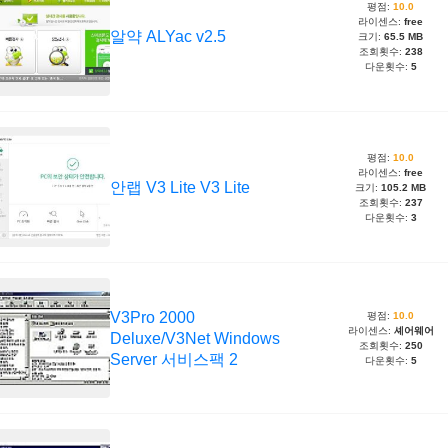
평점:
10.0
라이센스:
free
알약 ALYac v2.5
크기:
65.5 MB
조회횟수:
238
다운횟수:
5
평점:
10.0
라이센스:
free
안랩 V3 Lite V3 Lite
크기:
105.2 MB
조회횟수:
237
다운횟수:
3
V3Pro 2000
평점:
10.0
라이센스:
셰어웨어
Deluxe/V3Net Windows
조회횟수:
250
Server 서비스팩 2
다운횟수:
5