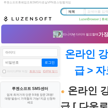
루젠소프트
휴폐업조회
SMS
자료실
VPN
호스팅
웹게임
LuzenBrowser
|
휴폐
온라인 강의
로그인
급 > 
아이디/PW 저장
회원가입
ID/PW 찾기
온라인 강의
루젠소프트 SMS센터
업계 최저가격 단문 9.9원 장문 26원!
대량 발송시 가격협의 가능! 지금 신청하
세요
급 [ 다운로드