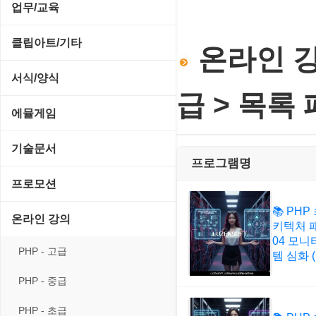
전략/시뮬레이션
SCSI/IDE/USB
사운드 재생기
업무/교육
압축파일 관리
실행기/툴바
메일/뉴스
네트워크 관리
플래시 게임
기타 드라이버
이미지 뷰어
MS 오피스 관련
파일/디스크
클립아트/기타
운영체제 ISO/Image
온라인 강의
사이트 저작도구
네트워크 보안
네트워크/모뎀
이미지 에디터
교육/아동
하드웨어 관련
동영상 클립
커서/아이콘 툴
서식/양식
원격도구
백오피스/.NET
메인보드
코덱
급 > 목록
데스크탑 노트
사운드 클립
폰트관리/인쇄
경찰청-감사
웹 브라우저
에뮬게임
웹 서버
비디오/모니터
일정/작업 관리
아이콘/커서
경찰청-경무
웹 유틸리티
Emulator(게임실행기)
기술문서
사운드카드
판매/재고/회계
프로그램명
이미지/월페이퍼
경찰청-경비
파일공유/클라우드
게임기게임
C#, .NET, Visual Studio
입력장치
프로모션
프로그래밍 관련
테마/스킨
경찰청-교통
고전PC게임
Flutter(플루터)
📚 PHP
저장장치
고정아이피.net
온라인 강의
키텍처 패
경찰청-범죄예방
네오지오게임
HTML/CSS
04 모니
프린터
루젠VPN(LuzenVPN)
PHP - 고급
템 심화 (E
경찰청-수사
마메게임
Hyper-v
루젠호스팅(LuzenHosting)
PHP - 중급
경찰청-외국어번역본
오락실게임
JavaScript
사무자동화
PHP - 초급