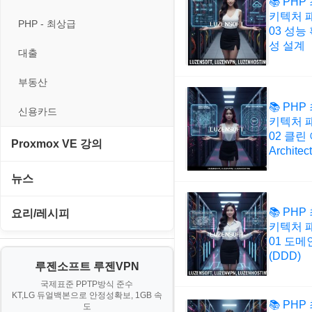
경찰청-외사
📚 PHP
휴대용게임
MacOS/맥북
키텍처 패
엔탑프로(NTOPPRO)
PHP - 최상급
경찰청-정보
03 성능
MCP
성 설계
오토아이템(AutoItem)
대출
계약서
MS SQL Server
휴폐업조회
부동산
등기소
MySQL
📚 PHP
신용카드
이력서
키텍처 패
PHP
02 클린 
Proxmox VE 강의
Architec
VPN
I. Proxmox VE 기본 환경 구축
뉴스
Windows
II. 가상 환경 관리 및 운영
IT/보안
📚 PHP
요리/레시피
리눅스(Linux)
키텍처 패
III. 네트워킹 및 보안
게임
01 도메
노하우
보안
(DDD)
IV. 클러스터 및 고가용성 (HA)
루젠소프트 루젠VPN
경제
소스/양념장
블로그
구축
국제표준 PPTP방식 준수
KT,LG 듀얼백본으로 안정성확보, 1GB 속
부동산
한식
📚 PHP
도
V. 고급 기능 및 CLI 활용