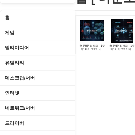
홈
게임
게임 관련 툴
📚 PHP 최상급 - 1주
📚 PHP 최상급 - 1주
멀티미디어
차: 마이크로서비스
차: 마이크로서비스
아키텍처 (MSA) 개요
아키텍처 (MSA) 개
- 01 모놀리식 vs 마이
- 02 MSA의 장단점
롤플레잉/어드벤처
크로서비스
CD/DVD 재생기
유틸리티
보드/퍼즐/카지노
MP3 관련 툴
CD/CDR/DVD
데스크탑/서버
스포츠/레이싱
MP3 재생기
OS 업데이트
Prometheus
인터넷
아케이드/액션
비디오 에디터
PC 관리/최적화
데스크탑 액세서리
FTP/텔넷/통신
네트워크/서버
앱플레이어
비디오 재생기
문서 편집기/리더
쉘/기능 확장
다운로드 관리툴
FTP 서버
온라인게임
드라이버
사운드 에디터
바이러스 백신
스크린세이버
메신저/채팅
기타 서버