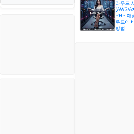
라우드 
생활
(AWS/Az
VI. 장애 조치 (Failover) 심화 시
PHP 
나리오
스포츠
우드에 
방법
정치
주식
코인