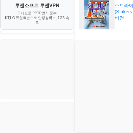
대출
IV. 클러스터 및 고가용성 (HA)
계약서
스트라이커즈
루젠소프트 루젠VPN
경제
소스/양념장
MS SQL Server
구축
(Striker
휴폐업조회
국제표준 PPTP방식 준수
부동산
등기소
버전
KT,LG 듀얼백본으로 안정성확보, 1GB 속
부동산
한식
MySQL
도
V. 고급 기능 및 CLI 활용
신용카드
이력서
생활
PHP
VI. 장애 조치 (Failover) 심화 시
나리오
스포츠
VPN
정치
Windows
주식
리눅스(Linux)
코인
보안
블로그