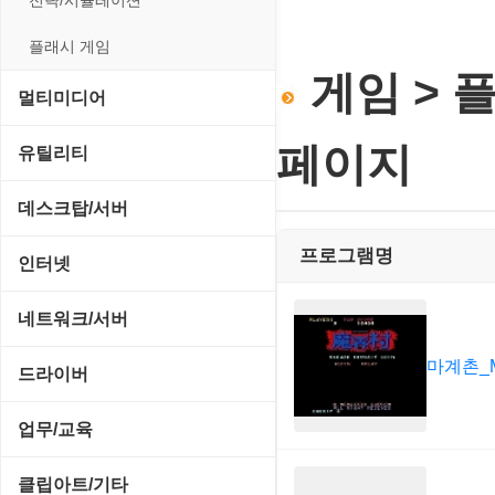
전략/시뮬레이션
플래시 게임
게임 > 
멀티미디어
CD/DVD 재생기
페이지
유틸리티
MP3 관련 툴
CD/CDR/DVD
데스크탑/서버
MP3 재생기
OS 업데이트
프로그램명
Prometheus
인터넷
비디오 에디터
PC 관리/최적화
데스크탑 액세서리
FTP/텔넷/통신
네트워크/서버
비디오 재생기
문서 편집기/리더
쉘/기능 확장
다운로드 관리툴
마계촌_
FTP 서버
드라이버
사운드 에디터
바이러스 백신
스크린세이버
메신저/채팅
기타 서버
SCSI/IDE/USB
사운드 재생기
업무/교육
압축파일 관리
실행기/툴바
메일/뉴스
네트워크 관리
기타 드라이버
이미지 뷰어
MS 오피스 관련
파일/디스크
클립아트/기타
운영체제 ISO/Image