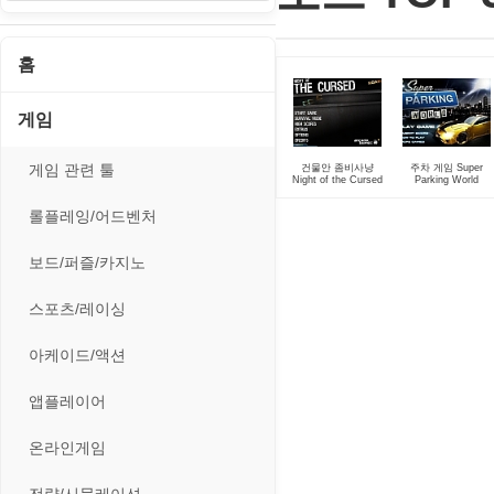
홈
게임
게임 관련 툴
건물안 좀비사냥
주차 게임 Super
Night of the Cursed
Parking World
롤플레잉/어드벤처
보드/퍼즐/카지노
스포츠/레이싱
아케이드/액션
앱플레이어
온라인게임