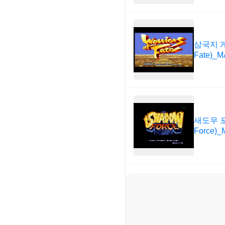
삼국지 게임
Fate)_
새도우 포
Force)