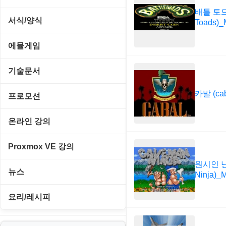
사이트 저작도구
네트워크 보안
네트워크/모뎀
이미지 에디터
배틀 토드 
교육/아동
하드웨어 관련
동영상 클립
커서/아이콘 툴
서식/양식
Toads)
원격도구
백오피스/.NET
메인보드
코덱
데스크탑 노트
사운드 클립
폰트관리/인쇄
경찰청-감사
웹 브라우저
에뮬게임
웹 서버
비디오/모니터
일정/작업 관리
아이콘/커서
경찰청-경무
웹 유틸리티
Emulator(게임실행기)
기술문서
사운드카드
판매/재고/회계
이미지/월페이퍼
경찰청-경비
파일공유/클라우드
게임기게임
카발 (ca
C#, .NET, Visual Studio
입력장치
프로모션
프로그래밍 관련
테마/스킨
경찰청-교통
고전PC게임
Flutter(플루터)
저장장치
고정아이피.net
온라인 강의
경찰청-범죄예방
네오지오게임
HTML/CSS
프린터
루젠VPN(LuzenVPN)
PHP - 고급
Proxmox VE 강의
경찰청-수사
마메게임
Hyper-v
루젠호스팅(LuzenHosting)
원시인 닌
PHP - 중급
I. Proxmox VE 기본 환경 구축
경찰청-외국어번역본
뉴스
오락실게임
Ninja)
JavaScript
사무자동화
PHP - 초급
II. 가상 환경 관리 및 운영
경찰청-외사
IT/보안
휴대용게임
요리/레시피
MacOS/맥북
엔탑프로(NTOPPRO)
PHP - 최상급
III. 네트워킹 및 보안
경찰청-정보
게임
노하우
MCP
오토아이템(AutoItem)