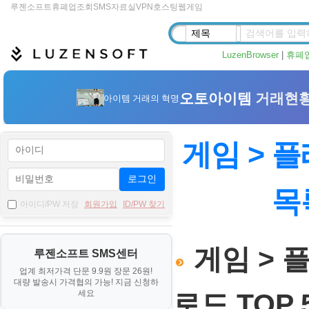
루젠소프트
휴폐업조회
SMS
자료실
VPN
호스팅
웹게임
LuzenBrowser
|
휴폐
게임 > 플
로그인
목
아이디/PW 저장
회원가입
ID/PW 찾기
게임 > 플
루젠소프트 SMS센터
업계 최저가격 단문 9.9원 장문 26원!
대량 발송시 가격협의 가능! 지금 신청하
세요
로드 TOP 5