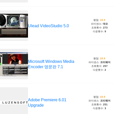
평점:
10.0
라이센스:
데모
Ulead VideoStudio 5.0
조회횟수:
273
다운횟수:
9
평점:
10.0
Microsoft Windows Media
라이센스:
프리웨어
Encoder 영문판 7.1
조회횟수:
257
다운횟수:
2
평점:
10.0
Adobe Premiere 6.01
라이센스:
프리웨어
Upgrade
조회횟수:
251
다운횟수:
3