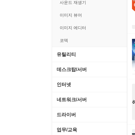
전략/시뮬레이션
사운드 재생기
플래시 게임
이미지 뷰어
이미지 에디터
코덱
유틸리티
CD/CDR/DVD
데스크탑/서버
OS 업데이트
Prometheus
인터넷
PC 관리/최적화
데스크탑 액세서리
FTP/텔넷/통신
네트워크/서버
문서 편집기/리더
쉘/기능 확장
다운로드 관리툴
FTP 서버
드라이버
바이러스 백신
스크린세이버
메신저/채팅
기타 서버
SCSI/IDE/USB
업무/교육
압축파일 관리
실행기/툴바