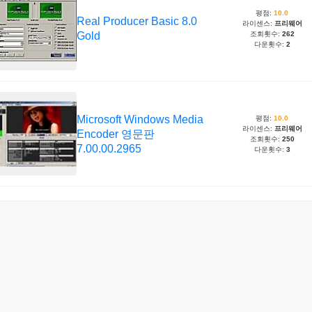
평점:
10.0
Real Producer Basic 8.0
라이센스:
프리웨어
Gold
조회횟수:
262
다운횟수:
2
Microsoft Windows Media
평점:
10.0
라이센스:
프리웨어
Encoder 영문판
조회횟수:
250
7.00.00.2965
다운횟수:
3