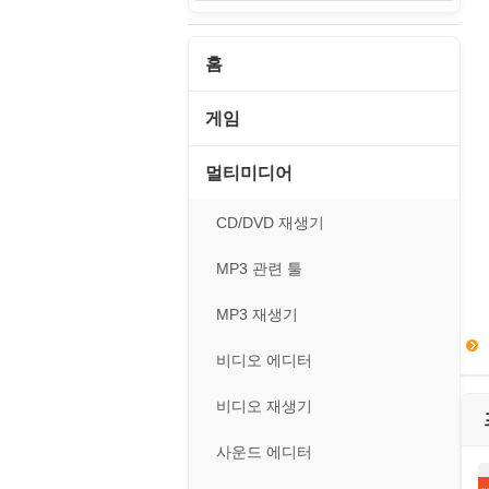
홈
게임
게임 관련 툴
멀티미디어
롤플레잉/어드벤처
CD/DVD 재생기
보드/퍼즐/카지노
MP3 관련 툴
스포츠/레이싱
MP3 재생기
아케이드/액션
비디오 에디터
앱플레이어
비디오 재생기
온라인게임
사운드 에디터