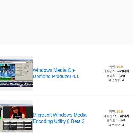
평점:
10.0
Windows Media On-
라이센스:
프리웨어
Demand Producer 4.1
조회횟수:
243
다운횟수:
4
평점:
10.0
Microsoft Windows Media
라이센스:
프리웨어
Encoding Utility 8 Beta 2
조회횟수:
246
다운횟수:
3