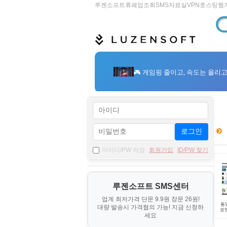
루젠소프트
휴폐업조회
SMS
자료실
VPN
호스팅
웹
로그인
아이디/PW 저장
회원가입
ID/PW 찾기
루젠소프트 SMS센터
업계 최저가격 단문 9.9원 장문 26원!
동
대량 발송시 가격협의 가능! 지금 신청하
포
세요
제작
C