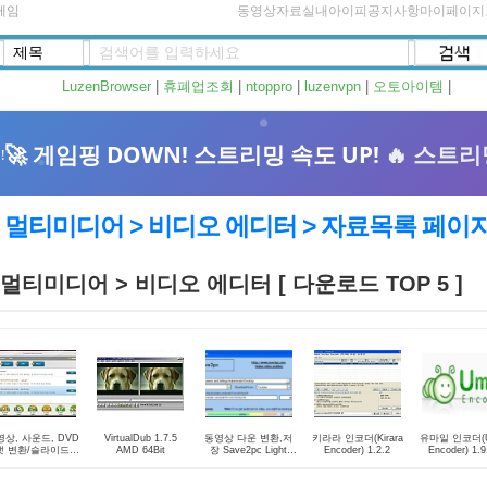
게임
동영상자료실
내아이피
공지사항
마이페이지
LuzenBrowser
|
휴폐업조회
|
ntoppro
|
luzenvpn
|
오토아이템
|
멀티미디어 > 비디오 에디터 > 자료목록 페이
멀티미디어 > 비디오 에디터 [ 다운로드 TOP 5 ]
영상, 사운드, DVD
VirtualDub 1.7.5
동영상 다운 변환,저
키라라 인코더(Kirara
유마일 인코더(U
맷 변환/슬라이드쇼
AMD 64Bit
장 Save2pc Light
Encoder) 1.2.2
Encoder) 1.9
 Freemake Video
3.42
onverter 4.0.4.0