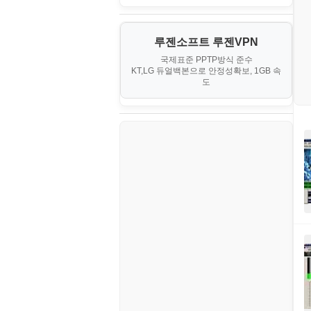
PHP - 최상급
III. 네트워킹 및 보안
경찰청-정보
게임
노하우
MCP
오토아이템(AutoItem)
대출
IV. 클러스터 및 고가용성 (HA)
계약서
루젠소프트 루젠VPN
경제
소스/양념장
MS SQL Server
구축
휴폐업조회
국제표준 PPTP방식 준수
부동산
등기소
KT,LG 듀얼백본으로 안정성확보, 1GB 속
부동산
한식
MySQL
도
V. 고급 기능 및 CLI 활용
신용카드
이력서
생활
PHP
VI. 장애 조치 (Failover) 심화 시
나리오
스포츠
VPN
정치
Windows
주식
리눅스(Linux)
코인
보안
블로그