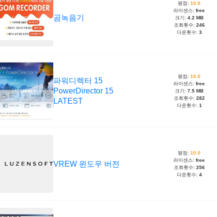
평점:
10.0
라이센스:
free
곰녹음기
크기:
4.2 MB
조회횟수:
246
다운횟수:
3
평점:
10.0
파워디렉터 15
라이센스:
free
PowerDirector 15
크기:
7.5 MB
조회횟수:
282
LATEST
다운횟수:
1
평점:
10.0
라이센스:
free
VREW 윈도우 버전
조회횟수:
256
다운횟수:
4