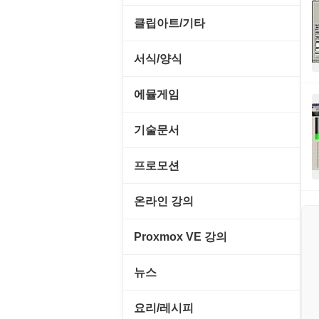
메일/뉴스
네트워크 관리
기타 드라이버
MS 오피스 관련
파일/디스크
클립아트/기타
운영체제 ISO/Image
사이트 저작도구
네트워크 보안
네트워크/모뎀
교육/아동
하드웨어 관련
동영상 클립
커서/아이콘 툴
서식/양식
원격도구
백오피스/.NET
메인보드
데스크탑 노트
사운드 클립
폰트관리/인쇄
경찰청-감사
웹 브라우저
에뮬게임
웹 서버
비디오/모니터
일정/작업 관리
아이콘/커서
경찰청-경무
웹 유틸리티
Emulator(게임실행기)
기술문서
사운드카드
판매/재고/회계
이미지/월페이퍼
경찰청-경비
파일공유/클라우드
게임기게임
C#, .NET, Visual Studio
입력장치
프로모션
프로그래밍 관련
테마/스킨
경찰청-교통
고전PC게임
Flutter(플루터)
저장장치
고정아이피.net
온라인 강의
경찰청-범죄예방
네오지오게임
HTML/CSS
프린터
루젠VPN(LuzenVPN)
PHP - 고급
Proxmox VE 강의
경찰청-수사
마메게임
Hyper-v
루젠호스팅(LuzenHosting)
PHP - 중급
I. Proxmox VE 기본 환경 구축
경찰청-외국어번역본
뉴스
오락실게임
JavaScript
사무자동화
PHP - 초급
II. 가상 환경 관리 및 운영
경찰청-외사
IT/보안
휴대용게임
요리/레시피
MacOS/맥북
엔탑프로(NTOPPRO)