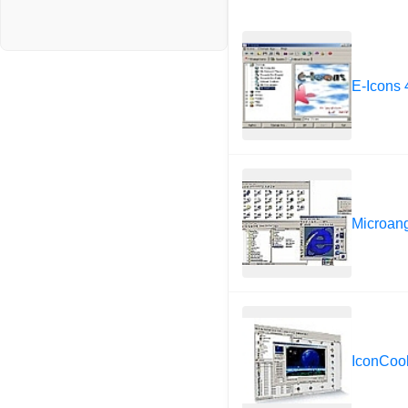
E-Icons 
Microang
IconCool