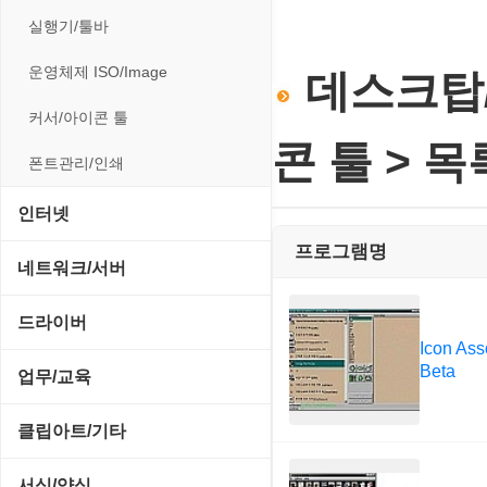
전략/시뮬레이션
사운드 재생기
압축파일 관리
실행기/툴바
플래시 게임
이미지 뷰어
파일/디스크
운영체제 ISO/Image
데스크탑/
이미지 에디터
하드웨어 관련
커서/아이콘 툴
코덱
콘 툴 > 
폰트관리/인쇄
인터넷
프로그램명
FTP/텔넷/통신
네트워크/서버
다운로드 관리툴
FTP 서버
드라이버
Icon Ass
메신저/채팅
기타 서버
Beta
SCSI/IDE/USB
업무/교육
메일/뉴스
네트워크 관리
기타 드라이버
MS 오피스 관련
클립아트/기타
사이트 저작도구
네트워크 보안
네트워크/모뎀
교육/아동
동영상 클립
서식/양식