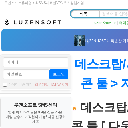
루젠소프트
휴폐업조회
SMS
자료실
VPN
호스팅
웹게임
LuzenBrowser
|
휴폐
데스크탑/
로그인
콘 툴 >
아이디/PW 저장
회원가입
ID/PW 찾기
데스크탑/
루젠소프트 SMS센터
업계 최저가격 단문 9.9원 장문 26원!
대량 발송시 가격협의 가능! 지금 신청하
세요
콘 툴 [ 다운