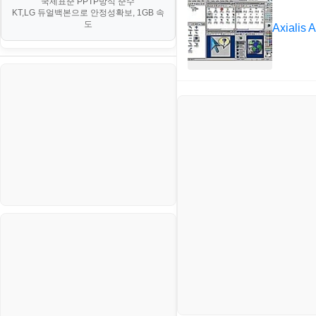
국제표준 PPTP방식 준수
부동산
등기소
KT,LG 듀얼백본으로 안정성확보, 1GB 속
부동산
한식
MySQL
도
V. 고급 기능 및 CLI 활용
Axialis 
신용카드
이력서
생활
PHP
VI. 장애 조치 (Failover) 심화 시
나리오
스포츠
VPN
정치
Windows
주식
리눅스(Linux)
코인
보안
블로그