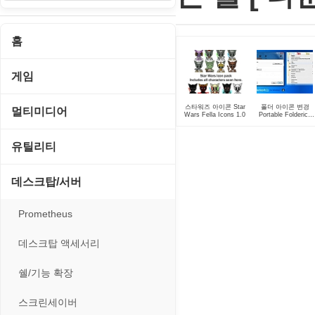
홈
게임
게임 관련 툴
스타워즈 아이콘 Star
폴더 아이콘 변경
멀티미디어
Wars Fella Icons 1.0
Portable Folderico
4.0.0.7 RC7
롤플레잉/어드벤처
CD/DVD 재생기
유틸리티
보드/퍼즐/카지노
MP3 관련 툴
CD/CDR/DVD
데스크탑/서버
스포츠/레이싱
MP3 재생기
OS 업데이트
Prometheus
아케이드/액션
비디오 에디터
PC 관리/최적화
데스크탑 액세서리
앱플레이어
비디오 재생기
문서 편집기/리더
쉘/기능 확장
온라인게임
사운드 에디터
바이러스 백신
스크린세이버