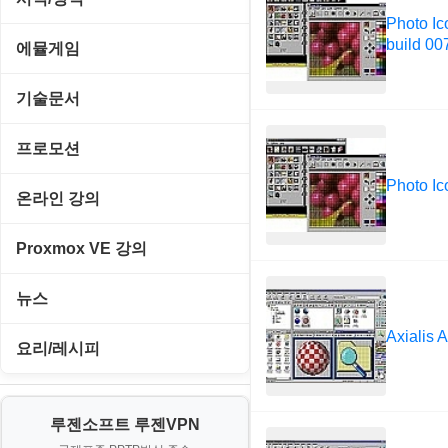
원격도구
백오피스/.NET
메인보드
Photo Ic
데스크탑 노트
사운드 클립
경찰청-감사
build 00
웹 브라우저
에뮬게임
웹 서버
비디오/모니터
일정/작업 관리
아이콘/커서
경찰청-경무
웹 유틸리티
Emulator(게임실행기)
기술문서
사운드카드
판매/재고/회계
이미지/월페이퍼
경찰청-경비
파일공유/클라우드
게임기게임
C#, .NET, Visual Studio
입력장치
프로모션
프로그래밍 관련
테마/스킨
경찰청-교통
고전PC게임
Photo Ic
Flutter(플루터)
저장장치
고정아이피.net
온라인 강의
경찰청-범죄예방
네오지오게임
HTML/CSS
프린터
루젠VPN(LuzenVPN)
PHP - 고급
Proxmox VE 강의
경찰청-수사
마메게임
Hyper-v
루젠호스팅(LuzenHosting)
PHP - 중급
I. Proxmox VE 기본 환경 구축
경찰청-외국어번역본
뉴스
오락실게임
JavaScript
사무자동화
PHP - 초급
Axialis 
II. 가상 환경 관리 및 운영
경찰청-외사
IT/보안
휴대용게임
요리/레시피
MacOS/맥북
엔탑프로(NTOPPRO)
PHP - 최상급
III. 네트워킹 및 보안
경찰청-정보
게임
노하우
MCP
오토아이템(AutoItem)
대출
IV. 클러스터 및 고가용성 (HA)
계약서
루젠소프트 루젠VPN
경제
소스/양념장
MS SQL Server
구축
휴폐업조회