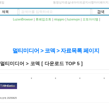
게임
동영상자료실
내아이피
공지사항
마이페이지
LuzenBrowser
|
휴폐업조회
|
ntoppro
|
luzenvpn
|
오토아이템
|
멀티미디어 > 코덱 > 자료목록 페이지
멀티미디어 > 코덱 [ 다운로드 TOP 5 ]
x
x
x
x
타코덱 20250625