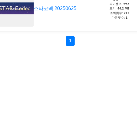
라이센스:
free
스타코덱 20250625
크기:
44.2 MB
조회횟수:
217
다운횟수:
1
1