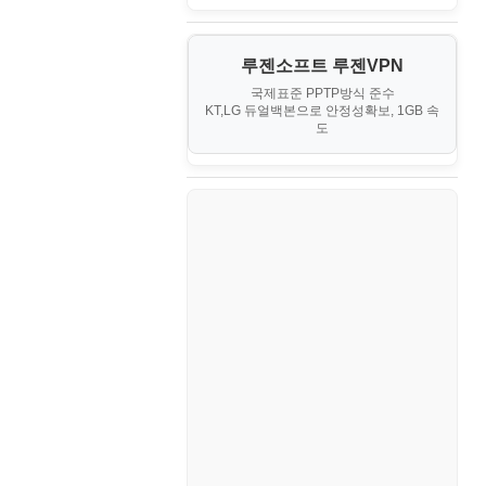
PHP - 최상급
III. 네트워킹 및 보안
경찰청-정보
게임
노하우
MCP
오토아이템(AutoItem)
대출
IV. 클러스터 및 고가용성 (HA)
계약서
루젠소프트 루젠VPN
경제
소스/양념장
MS SQL Server
구축
휴폐업조회
국제표준 PPTP방식 준수
부동산
등기소
KT,LG 듀얼백본으로 안정성확보, 1GB 속
부동산
한식
MySQL
도
V. 고급 기능 및 CLI 활용
신용카드
이력서
생활
PHP
VI. 장애 조치 (Failover) 심화 시
나리오
스포츠
VPN
정치
Windows
주식
리눅스(Linux)
코인
보안
블로그