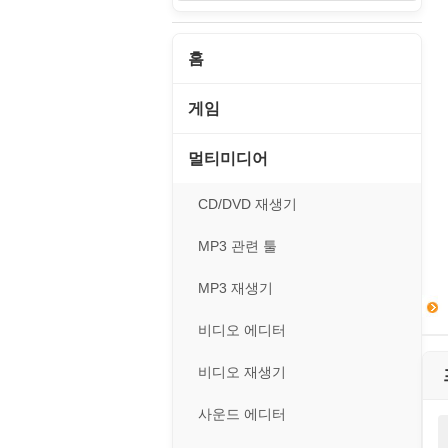
홈
게임
게임 관련 툴
멀티미디어
롤플레잉/어드벤처
CD/DVD 재생기
보드/퍼즐/카지노
MP3 관련 툴
스포츠/레이싱
MP3 재생기
아케이드/액션
비디오 에디터
앱플레이어
비디오 재생기
온라인게임
사운드 에디터