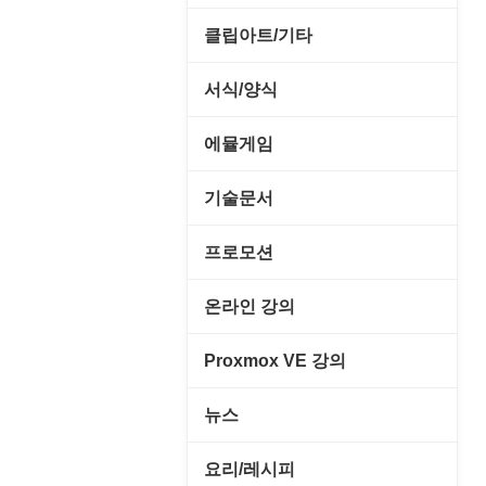
메일/뉴스
네트워크 관리
기타 드라이버
MS 오피스 관련
파일/디스크
클립아트/기타
운영체제 ISO/Image
사이트 저작도구
네트워크 보안
네트워크/모뎀
교육/아동
하드웨어 관련
동영상 클립
커서/아이콘 툴
서식/양식
원격도구
백오피스/.NET
메인보드
데스크탑 노트
사운드 클립
폰트관리/인쇄
경찰청-감사
웹 브라우저
에뮬게임
웹 서버
비디오/모니터
일정/작업 관리
아이콘/커서
경찰청-경무
웹 유틸리티
Emulator(게임실행기)
기술문서
사운드카드
판매/재고/회계
이미지/월페이퍼
경찰청-경비
파일공유/클라우드
게임기게임
C#, .NET, Visual Studio
입력장치
프로모션
프로그래밍 관련
테마/스킨
경찰청-교통
고전PC게임
Flutter(플루터)
저장장치
고정아이피.net
온라인 강의
경찰청-범죄예방
네오지오게임
HTML/CSS
프린터
루젠VPN(LuzenVPN)
PHP - 고급
Proxmox VE 강의
경찰청-수사
마메게임
Hyper-v
루젠호스팅(LuzenHosting)
PHP - 중급
I. Proxmox VE 기본 환경 구축
경찰청-외국어번역본
뉴스
오락실게임
JavaScript
사무자동화
PHP - 초급
II. 가상 환경 관리 및 운영
경찰청-외사
IT/보안
휴대용게임
요리/레시피
MacOS/맥북
엔탑프로(NTOPPRO)