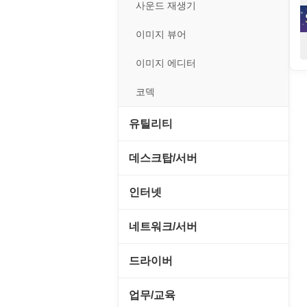
전략/시뮬레이션
사운드 재생기
플래시 게임
이미지 뷰어
이미지 에디터
코덱
유틸리티
CD/CDR/DVD
데스크탑/서버
OS 업데이트
Prometheus
인터넷
PC 관리/최적화
데스크탑 액세서리
FTP/텔넷/통신
네트워크/서버
문서 편집기/리더
쉘/기능 확장
다운로드 관리툴
FTP 서버
드라이버
바이러스 백신
스크린세이버
메신저/채팅
기타 서버
SCSI/IDE/USB
업무/교육
압축파일 관리
실행기/툴바