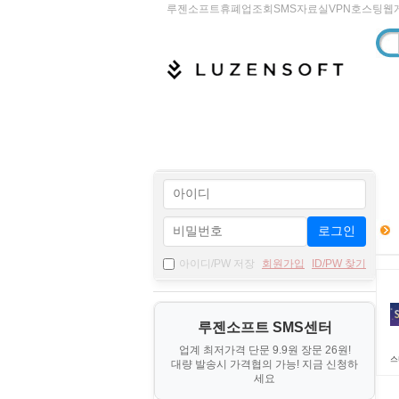
루젠소프트
휴폐업조회
SMS
자료실
VPN
호스팅
웹
로그인
아이디/PW 저장
회원가입
ID/PW 찾기
루젠소프트 SMS센터
업계 최저가격 단문 9.9원 장문 26원!
스
대량 발송시 가격협의 가능! 지금 신청하
세요