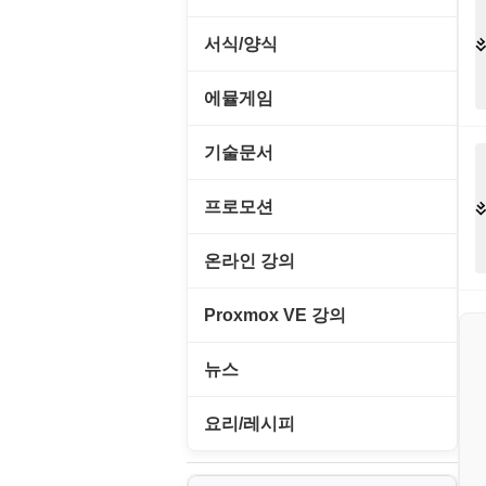
교육/아동
동영상 클립
서식/양식
데스크탑 노트
사운드 클립
경찰청-감사
에뮬게임
일정/작업 관리
아이콘/커서
경찰청-경무
Emulator(게임실행기)
기술문서
판매/재고/회계
이미지/월페이퍼
경찰청-경비
게임기게임
C#, .NET, Visual Studio
프로모션
프로그래밍 관련
테마/스킨
경찰청-교통
고전PC게임
Flutter(플루터)
고정아이피.net
온라인 강의
경찰청-범죄예방
네오지오게임
HTML/CSS
루젠VPN(LuzenVPN)
PHP - 고급
Proxmox VE 강의
경찰청-수사
마메게임
Hyper-v
루젠호스팅(LuzenHosting)
PHP - 중급
I. Proxmox VE 기본 환경 구축
경찰청-외국어번역본
뉴스
오락실게임
JavaScript
사무자동화
PHP - 초급
II. 가상 환경 관리 및 운영
경찰청-외사
IT/보안
휴대용게임
요리/레시피
MacOS/맥북
엔탑프로(NTOPPRO)
PHP - 최상급
III. 네트워킹 및 보안
경찰청-정보
게임
노하우
MCP
오토아이템(AutoItem)