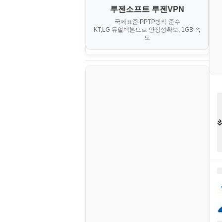
대출
IV. 클러스터 및 고가용성 (HA)
계약서
루젠소프트 루젠VPN
경제
소스/양념장
MS SQL Server
구축
휴폐업조회
국제표준 PPTP방식 준수
부동산
등기소
KT,LG 듀얼백본으로 안정성확보, 1GB 속
부동산
한식
MySQL
도
V. 고급 기능 및 CLI 활용
신용카드
이력서
생활
PHP
VI. 장애 조치 (Failover) 심화 시
나리오
스포츠
VPN
정치
Windows
주식
리눅스(Linux)
코인
보안
블로그