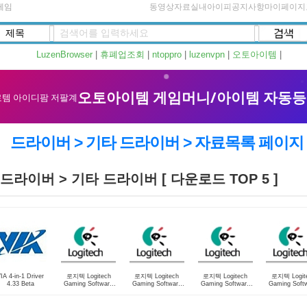
게임
동영상자료실
내아이피
공지사항
마이페이지
LuzenBrowser
|
휴폐업조회
|
ntoppro
|
luzenvpn
|
오토아이템
|
드라이버 > 기타 드라이버 > 자료목록 페이지
드라이버 > 기타 드라이버 [ 다운로드 TOP 5 ]
IA 4-in-1 Driver
로지텍 Logitech
로지텍 Logitech
로지텍 Logitech
로지텍 Logit
4.33 Beta
Gaming Software
Gaming Software
Gaming Software
Gaming Soft
8.92.67 (64bit)
64bit 8.70.315
64bit 8.58.177
32bit 8.4