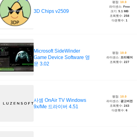
평점:
10.0
라이센스:
Free
3D Chips v2509
크기:
5.1 MB
조회횟수:
258
다운횟수:
1
Microsoft SideWinder
평점:
10.0
Game Device Software 영
라이센스:
프리웨어
조회횟수:
227
문 3.02
평점:
10.0
사셈 OnAir TV Windows
라이센스:
광고버전
9x/Me 드라이버 4.51
조회횟수:
243
다운횟수:
6