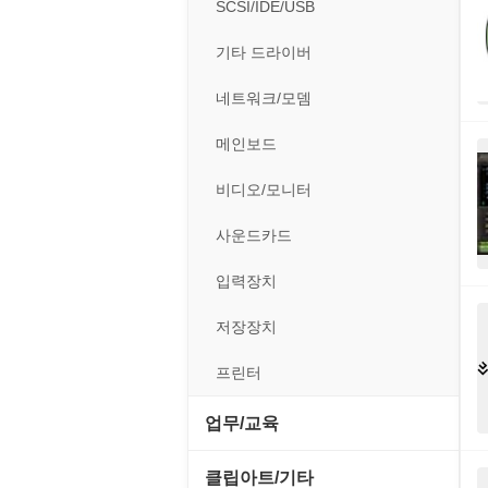
전략/시뮬레이션
SCSI/IDE/USB
사운드 재생기
압축파일 관리
실행기/툴바
메일/뉴스
네트워크 관리
플래시 게임
기타 드라이버
이미지 뷰어
파일/디스크
운영체제 ISO/Image
사이트 저작도구
네트워크 보안
네트워크/모뎀
이미지 에디터
하드웨어 관련
커서/아이콘 툴
원격도구
백오피스/.NET
메인보드
코덱
폰트관리/인쇄
웹 브라우저
웹 서버
비디오/모니터
웹 유틸리티
사운드카드
파일공유/클라우드
입력장치
저장장치
프린터
업무/교육
MS 오피스 관련
클립아트/기타