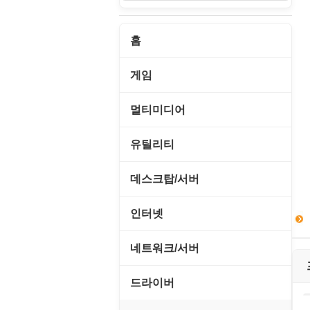
홈
게임
게임 관련 툴
멀티미디어
롤플레잉/어드벤처
CD/DVD 재생기
유틸리티
보드/퍼즐/카지노
MP3 관련 툴
CD/CDR/DVD
데스크탑/서버
스포츠/레이싱
MP3 재생기
OS 업데이트
Prometheus
인터넷
아케이드/액션
비디오 에디터
PC 관리/최적화
데스크탑 액세서리
FTP/텔넷/통신
네트워크/서버
앱플레이어
비디오 재생기
문서 편집기/리더
쉘/기능 확장
다운로드 관리툴
FTP 서버
온라인게임
드라이버
사운드 에디터
바이러스 백신
스크린세이버
메신저/채팅
기타 서버