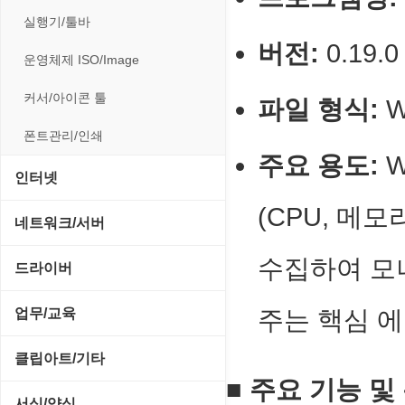
전략/시뮬레이션
사운드 재생기
압축파일 관리
실행기/툴바
플래시 게임
이미지 뷰어
버전:
0.19.
파일/디스크
운영체제 ISO/Image
이미지 에디터
하드웨어 관련
커서/아이콘 툴
파일 형식:
W
코덱
폰트관리/인쇄
주요 용도:
W
인터넷
(CPU, 메
FTP/텔넷/통신
네트워크/서버
다운로드 관리툴
수집하여 모니
FTP 서버
드라이버
메신저/채팅
기타 서버
SCSI/IDE/USB
업무/교육
주는 핵심 
메일/뉴스
네트워크 관리
기타 드라이버
MS 오피스 관련
클립아트/기타
사이트 저작도구
네트워크 보안
■ 주요 기능 및
네트워크/모뎀
교육/아동
동영상 클립
서식/양식