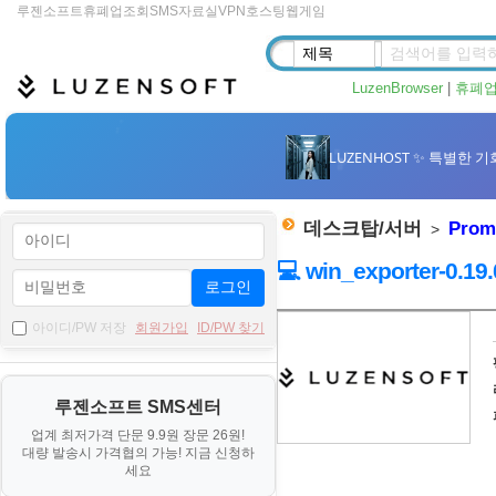
루젠소프트
휴폐업조회
SMS
자료실
VPN
호스팅
웹게임
LuzenBrowser
|
휴폐
데스크탑/서버
Prom
>
💻 win_exporter-0.19
로그인
자
아이디/PW 저장
회원가입
ID/PW 찾기
료
기
루젠소프트 SMS센터
본
업계 최저가격 단문 9.9원 장문 26원!
정
대량 발송시 가격협의 가능! 지금 신청하
보
세요