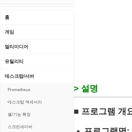
홈
게임
게임 관련 툴
멀티미디어
롤플레잉/어드벤처
CD/DVD 재생기
유틸리티
보드/퍼즐/카지노
MP3 관련 툴
CD/CDR/DVD
데스크탑/서버
스포츠/레이싱
MP3 재생기
> 설명
OS 업데이트
Prometheus
아케이드/액션
비디오 에디터
PC 관리/최적화
데스크탑 액세서리
앱플레이어
■ 프로그램 개
비디오 재생기
문서 편집기/리더
쉘/기능 확장
온라인게임
사운드 에디터
바이러스 백신
스크린세이버
프로그램명: