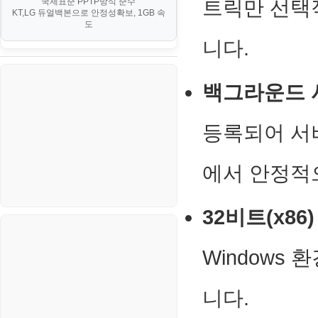
국제표준 PPTP방식 준수
트릭만 선택
부동산
등기소
KT,LG 듀얼백본으로 안정성확보, 1GB 속
부동산
한식
MySQL
도
V. 고급 기능 및 CLI 활용
신용카드
이력서
니다.
생활
PHP
VI. 장애 조치 (Failover) 심화 시
나리오
스포츠
VPN
백그라운드 
정치
Windows
등록되어 서
주식
리눅스(Linux)
코인
에서 안정적
보안
블로그
32비트(x86
Windows
니다.