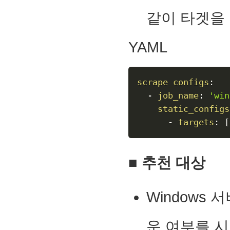
같이 타겟을
YAML
scrape_configs
:
-
job_name
:
'win
static_configs
-
targets
:
[
■ 추천 대상
Windows 
운 여부를 시