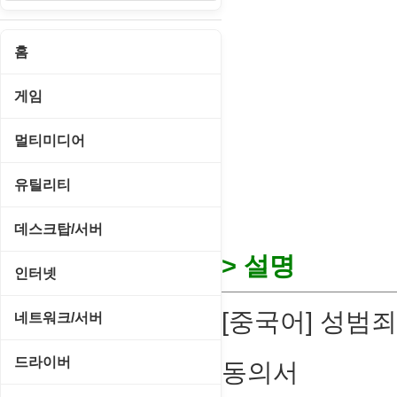
홈
게임
게임 관련 툴
멀티미디어
롤플레잉/어드벤처
CD/DVD 재생기
유틸리티
보드/퍼즐/카지노
MP3 관련 툴
CD/CDR/DVD
데스크탑/서버
스포츠/레이싱
MP3 재생기
> 설명
OS 업데이트
Prometheus
인터넷
아케이드/액션
비디오 에디터
PC 관리/최적화
데스크탑 액세서리
FTP/텔넷/통신
[중국어] 성범
네트워크/서버
앱플레이어
비디오 재생기
문서 편집기/리더
쉘/기능 확장
다운로드 관리툴
FTP 서버
온라인게임
드라이버
동의서
사운드 에디터
바이러스 백신
스크린세이버
메신저/채팅
기타 서버