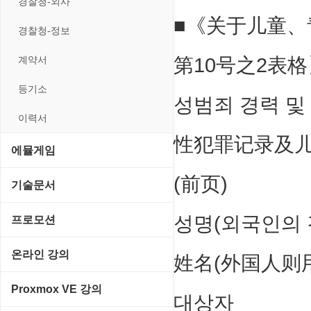
경찰청-외사
■《关于儿童
경찰청-정보
계약서
第10号之2表格】<
등기소
성범죄 경력 및
이력서
性犯罪记录及
에뮬게임
(前页)
Emulator(게임실행기)
기술문서
게임기게임
C#, .NET, Visual Studio
성명(외국인의 
프로모션
고전PC게임
Flutter(플루터)
고정아이피.net
온라인 강의
姓名(外国人则
네오지오게임
HTML/CSS
루젠VPN(LuzenVPN)
PHP - 고급
Proxmox VE 강의
대상자
마메게임
Hyper-v
루젠호스팅(LuzenHosting)