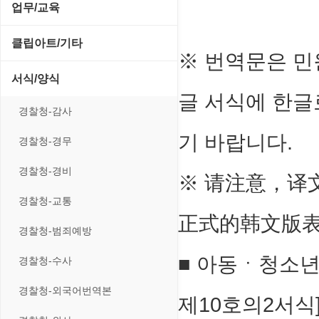
전략/시뮬레이션
SCSI/IDE/USB
사운드 재생기
업무/교육
압축파일 관리
실행기/툴바
메일/뉴스
네트워크 관리
플래시 게임
기타 드라이버
이미지 뷰어
MS 오피스 관련
파일/디스크
클립아트/기타
운영체제 ISO/Image
사이트 저작도구
※ 번역문은 민
네트워크 보안
네트워크/모뎀
이미지 에디터
교육/아동
하드웨어 관련
동영상 클립
커서/아이콘 툴
서식/양식
원격도구
백오피스/.NET
메인보드
코덱
글 서식에 한글
데스크탑 노트
사운드 클립
폰트관리/인쇄
경찰청-감사
웹 브라우저
웹 서버
비디오/모니터
일정/작업 관리
아이콘/커서
기 바랍니다.
경찰청-경무
웹 유틸리티
사운드카드
판매/재고/회계
이미지/월페이퍼
경찰청-경비
파일공유/클라우드
※ 请注意，译
입력장치
프로그래밍 관련
테마/스킨
경찰청-교통
저장장치
正式的韩文版
경찰청-범죄예방
프린터
■ 아동ㆍ청소년
경찰청-수사
경찰청-외국어번역본
제10호의2서식] <