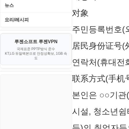
PHP - 중급
I. Proxmox VE 기본 환경 구축
뉴스
오락실게임
JavaScript
对象
사무자동화
PHP - 초급
II. 가상 환경 관리 및 운영
IT/보안
휴대용게임
요리/레시피
MacOS/맥북
엔탑프로(NTOPPRO)
PHP - 최상급
주민등록번호(
III. 네트워킹 및 보안
게임
노하우
MCP
오토아이템(AutoItem)
대출
IV. 클러스터 및 고가용성 (HA)
루젠소프트 루젠VPN
경제
居民身份证号(
소스/양념장
MS SQL Server
구축
휴폐업조회
국제표준 PPTP방식 준수
부동산
KT,LG 듀얼백본으로 안정성확보, 1GB 속
부동산
한식
MySQL
도
V. 고급 기능 및 CLI 활용
연락처(휴대전화
신용카드
생활
PHP
VI. 장애 조치 (Failover) 심화 시
联系方式(手机
나리오
스포츠
VPN
정치
본인은 ○○기관(
Windows
주식
리눅스(Linux)
시설, 청소년쉼
코인
보안
등)의 취업자