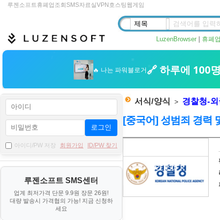
루젠소프트
휴폐업조회
SMS
자료실
VPN
호스팅
웹게임
LuzenBrowser
|
휴폐
서식/양식
경찰청-
>
[중국어] 성범죄 경력
로그인
자
아이디/PW 저장
회원가입
ID/PW 찾기
료
기
루젠소프트 SMS센터
본
업계 최저가격 단문 9.9원 장문 26원!
정
대량 발송시 가격협의 가능! 지금 신청하
보
세요