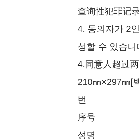
查询性犯罪记
4. 동의자가 
성할 수 있습니
4.同意人超过
210㎜×297㎜[
번
序号
성명