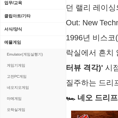
전략/시뮬레이션
SCSI/IDE/USB
사운드 재생기
업무/교육
압축파일 관리
던 랠리 레이싱의 
실행기/툴바
메일/뉴스
네트워크 관리
플래시 게임
기타 드라이버
이미지 뷰어
MS 오피스 관련
파일/디스크
클립아트/기타
운영체제 ISO/Image
사이트 저작도구
Out: New Tec
네트워크 보안
네트워크/모뎀
이미지 에디터
교육/아동
하드웨어 관련
동영상 클립
커서/아이콘 툴
서식/양식
원격도구
백오피스/.NET
메인보드
코덱
1996년 비스코
데스크탑 노트
사운드 클립
폰트관리/인쇄
경찰청-감사
웹 브라우저
에뮬게임
웹 서버
비디오/모니터
일정/작업 관리
아이콘/커서
락실에서 흔치
경찰청-경무
웹 유틸리티
Emulator(게임실행기)
사운드카드
판매/재고/회계
이미지/월페이퍼
경찰청-경비
파일공유/클라우드
게임기게임
터뷰 격각)'
시점
입력장치
프로그래밍 관련
테마/스킨
경찰청-교통
고전PC게임
저장장치
질주하는 드리
경찰청-범죄예방
네오지오게임
프린터
🏎️ 네오 드리
경찰청-수사
마메게임
경찰청-외국어번역본
오락실게임