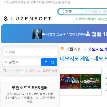
루젠소프트
휴폐업조회
SMS
자료실
VPN
호스팅
웹게임
LuzenBrowser
|
휴폐
에뮬게임
네오지오
>
네오지오 게임 - 네오 드리
로그인
자
아이디/PW 저장
회원가입
ID/PW 찾기
료
기
루젠소프트 SMS센터
본
업계 최저가격 단문 9.9원 장문 26원!
정
대량 발송시 가격협의 가능! 지금 신청하
보
세요