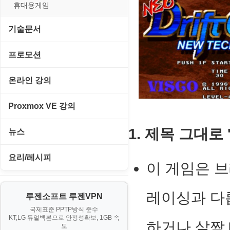
경찰청-외사
휴대용게임
경찰청-정보
기술문서
계약서
C#, .NET, Visual Studio
프로모션
등기소
Flutter(플루터)
고정아이피.net
온라인 강의
이력서
HTML/CSS
루젠VPN(LuzenVPN)
PHP - 고급
Proxmox VE 강의
Hyper-v
루젠호스팅(LuzenHosting)
PHP - 중급
I. Proxmox VE 기본 환경 구축
1. 제목 그대로
뉴스
JavaScript
사무자동화
PHP - 초급
II. 가상 환경 관리 및 운영
IT/보안
요리/레시피
MacOS/맥북
이 게임은 
엔탑프로(NTOPPRO)
PHP - 최상급
III. 네트워킹 및 보안
게임
노하우
MCP
오토아이템(AutoItem)
대출
레이싱과 다
IV. 클러스터 및 고가용성 (HA)
루젠소프트 루젠VPN
경제
소스/양념장
MS SQL Server
구축
휴폐업조회
국제표준 PPTP방식 준수
부동산
KT,LG 듀얼백본으로 안정성확보, 1GB 속
부동산
하거나 살짝 
한식
MySQL
도
V. 고급 기능 및 CLI 활용