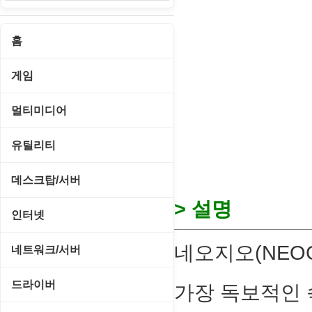
홈
게임
게임 관련 툴
멀티미디어
롤플레잉/어드벤처
CD/DVD 재생기
유틸리티
보드/퍼즐/카지노
MP3 관련 툴
CD/CDR/DVD
데스크탑/서버
스포츠/레이싱
MP3 재생기
> 설명
OS 업데이트
Prometheus
인터넷
아케이드/액션
비디오 에디터
PC 관리/최적화
데스크탑 액세서리
FTP/텔넷/통신
네오지오(NEO
네트워크/서버
앱플레이어
비디오 재생기
문서 편집기/리더
쉘/기능 확장
다운로드 관리툴
FTP 서버
온라인게임
드라이버
가장 독보적인 
사운드 에디터
바이러스 백신
스크린세이버
메신저/채팅
기타 서버