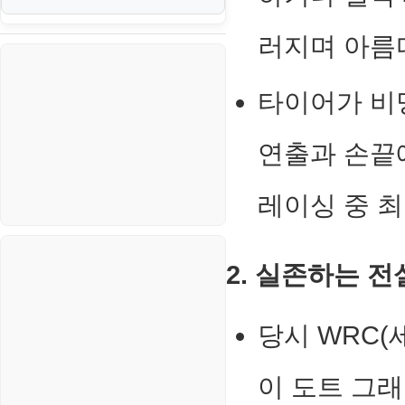
신용카드
생활
PHP
VI. 장애 조치 (Failover) 심화 시
러지며 아
나리오
스포츠
VPN
타이어가 비
정치
Windows
주식
리눅스(Linux)
연출과 손끝
코인
보안
레이싱 중 
블로그
2. 실존하는 
당시 WRC(
이 도트 그