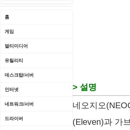
홈
게임
게임 관련 툴
멀티미디어
롤플레잉/어드벤처
CD/DVD 재생기
유틸리티
보드/퍼즐/카지노
MP3 관련 툴
CD/CDR/DVD
데스크탑/서버
스포츠/레이싱
MP3 재생기
> 설명
OS 업데이트
Prometheus
인터넷
아케이드/액션
비디오 에디터
PC 관리/최적화
데스크탑 액세서리
FTP/텔넷/통신
네오지오(NEOG
네트워크/서버
앱플레이어
비디오 재생기
문서 편집기/리더
쉘/기능 확장
다운로드 관리툴
FTP 서버
온라인게임
드라이버
(Eleven)과 
사운드 에디터
바이러스 백신
스크린세이버
메신저/채팅
기타 서버