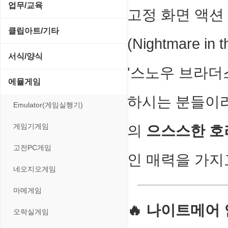
전략/시뮬레이션
SCSI/IDE/USB
사운드 재생기
업무/교육
압축파일 관리
고정 화면 액션 
실행기/툴바
메일/뉴스
네트워크 관리
플래시 게임
기타 드라이버
이미지 뷰어
MS 오피스 관련
파일/디스크
클립아트/기타
운영체제 ISO/Image
사이트 저작도구
(Nightmare in
네트워크 보안
네트워크/모뎀
이미지 에디터
교육/아동
하드웨어 관련
동영상 클립
커서/아이콘 툴
서식/양식
원격도구
백오피스/.NET
메인보드
코덱
'스노우 브라더스
데스크탑 노트
사운드 클립
폰트관리/인쇄
경찰청-감사
웹 브라우저
에뮬게임
웹 서버
비디오/모니터
일정/작업 관리
아이콘/커서
하시는 분들이라
경찰청-경무
웹 유틸리티
Emulator(게임실행기)
사운드카드
판매/재고/회계
이미지/월페이퍼
경찰청-경비
파일공유/클라우드
게임기게임
의
으스스한 호
입력장치
프로그래밍 관련
테마/스킨
경찰청-교통
고전PC게임
저장장치
인 매력을 가지
경찰청-범죄예방
네오지오게임
프린터
경찰청-수사
마메게임
🔥 나이트메어 
경찰청-외국어번역본
오락실게임