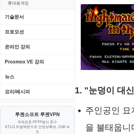
경찰청-외사
휴대용게임
경찰청-정보
기술문서
계약서
C#, .NET, Visual Studio
프로모션
등기소
Flutter(플루터)
고정아이피.net
온라인 강의
이력서
HTML/CSS
루젠VPN(LuzenVPN)
PHP - 고급
Proxmox VE 강의
Hyper-v
루젠호스팅(LuzenHosting)
PHP - 중급
I. Proxmox VE 기본 환경 구축
뉴스
JavaScript
사무자동화
PHP - 초급
1. "눈덩이 대
II. 가상 환경 관리 및 운영
IT/보안
요리/레시피
MacOS/맥북
엔탑프로(NTOPPRO)
PHP - 최상급
III. 네트워킹 및 보안
게임
노하우
MCP
주인공인 묘지기
오토아이템(AutoItem)
대출
IV. 클러스터 및 고가용성 (HA)
루젠소프트 루젠VPN
경제
소스/양념장
MS SQL Server
구축
휴폐업조회
국제표준 PPTP방식 준수
부동산
을 불태웁니
KT,LG 듀얼백본으로 안정성확보, 1GB 속
부동산
한식
MySQL
도
V. 고급 기능 및 CLI 활용