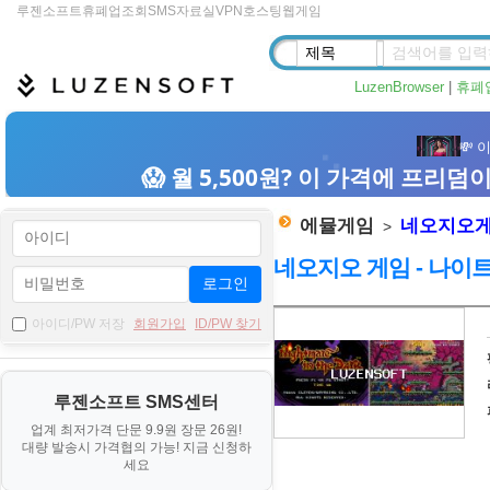
루젠소프트
휴폐업조회
SMS
자료실
VPN
호스팅
웹게임
LuzenBrowser
|
휴폐
에뮬게임
네오지오
>
네오지오 게임 - 나이트메어 
로그인
자
아이디/PW 저장
회원가입
ID/PW 찾기
료
기
루젠소프트 SMS센터
본
업계 최저가격 단문 9.9원 장문 26원!
정
대량 발송시 가격협의 가능! 지금 신청하
보
세요