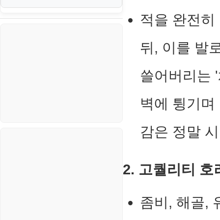
신용카드
생활
적을 완전히
PHP
VI. 장애 조치 (Failover) 심화 시
나리오
스포츠
VPN
뒤, 이를 발
정치
Windows
쓸어버리는 
주식
리눅스(Linux)
코인
보안
벽에 튕기며
블로그
감은 정말 
2. 고퀄리티 
좀비, 해골,