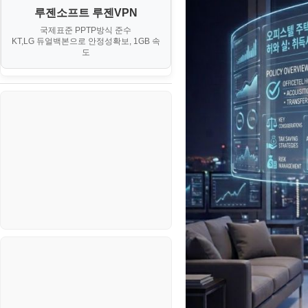
루젠소프트 루젠VPN
소스/양념장
국제표준 PPTP방식 준수
KT,LG 듀얼백본으로 안정성확보, 1GB 속
한식
도