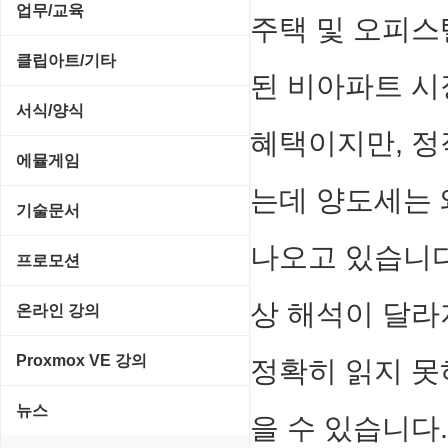
전략/시뮬레이션
SCSI/IDE/USB
사운드 재생기
업무/교육
압축파일 관리
주택 및 오피스
실행기/툴바
메일/뉴스
네트워크 관리
플래시 게임
기타 드라이버
이미지 뷰어
MS 오피스 관련
파일/디스크
클립아트/기타
운영체제 ISO/Image
사이트 저작도구
된 비아파트 시
네트워크 보안
네트워크/모뎀
이미지 에디터
교육/아동
하드웨어 관련
동영상 클립
커서/아이콘 툴
서식/양식
원격도구
백오피스/.NET
메인보드
코덱
혜택이지만, 정
데스크탑 노트
사운드 클립
폰트관리/인쇄
경찰청-감사
웹 브라우저
에뮬게임
웹 서버
비디오/모니터
일정/작업 관리
아이콘/커서
는데 양도세는 
경찰청-경무
웹 유틸리티
Emulator(게임실행기)
기술문서
사운드카드
판매/재고/회계
이미지/월페이퍼
경찰청-경비
파일공유/클라우드
게임기게임
나오고 있습니다
C#, .NET, Visual Studio
입력장치
프로모션
프로그래밍 관련
테마/스킨
경찰청-교통
고전PC게임
Flutter(플루터)
저장장치
고정아이피.net
상 해석이 달라
온라인 강의
경찰청-범죄예방
네오지오게임
HTML/CSS
프린터
루젠VPN(LuzenVPN)
PHP - 고급
Proxmox VE 강의
정확히 읽지 못
경찰청-수사
마메게임
Hyper-v
루젠호스팅(LuzenHosting)
PHP - 중급
I. Proxmox VE 기본 환경 구축
경찰청-외국어번역본
뉴스
오락실게임
을 수 있습니다
JavaScript
사무자동화
PHP - 초급