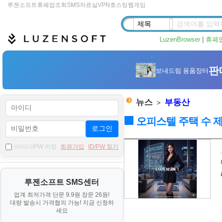
루젠소프트
휴폐업조회
SMS
자료실
VPN
호스팅
웹게임
LuzenBrowser
|
휴폐
뉴스
부동산
>
🏢 오피스텔 주택 수 
로그인
자
아이디/PW 저장
회원가입
ID/PW 찾기
료
기
루젠소프트 SMS센터
본
업계 최저가격 단문 9.9원 장문 26원!
정
대량 발송시 가격협의 가능! 지금 신청하
보
세요