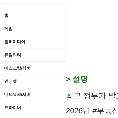
홈
게임
게임 관련 툴
멀티미디어
롤플레잉/어드벤처
CD/DVD 재생기
유틸리티
보드/퍼즐/카지노
MP3 관련 툴
CD/CDR/DVD
데스크탑/서버
스포츠/레이싱
MP3 재생기
> 설명
OS 업데이트
Prometheus
인터넷
아케이드/액션
비디오 에디터
PC 관리/최적화
데스크탑 액세서리
FTP/텔넷/통신
최근 정부가 발표
네트워크/서버
앱플레이어
비디오 재생기
문서 편집기/리더
쉘/기능 확장
다운로드 관리툴
FTP 서버
온라인게임
드라이버
2026년 #부동
사운드 에디터
바이러스 백신
스크린세이버
메신저/채팅
기타 서버