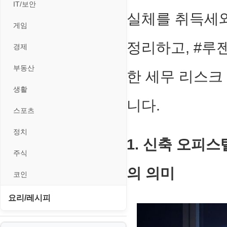
II. 가상 환경 관리 및 운영
경찰청-외사
IT/보안
휴대용게임
MacOS/맥북
엔탑프로(NTOPPRO)
실체를 취득세
PHP - 최상급
III. 네트워킹 및 보안
경찰청-정보
게임
MCP
오토아이템(AutoItem)
대출
IV. 클러스터 및 고가용성 (HA)
계약서
정리하고, #루
경제
MS SQL Server
구축
휴폐업조회
부동산
등기소
부동산
한 세무 리스크
MySQL
V. 고급 기능 및 CLI 활용
신용카드
이력서
생활
PHP
VI. 장애 조치 (Failover) 심화 시
니다.
나리오
스포츠
VPN
정치
Windows
1. 신축 오피스텔
주식
리눅스(Linux)
의 의미
코인
보안
요리/레시피
블로그
노하우