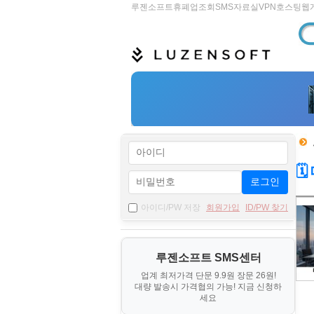
루젠소프트
휴폐업조회
SMS
자료실
VPN
호스팅
웹

로그인
자
아이디/PW 저장
회원가입
ID/PW 찾기
료
기
루젠소프트 SMS센터
본
업계 최저가격 단문 9.9원 장문 26원!
정
대량 발송시 가격협의 가능! 지금 신청하
보
세요