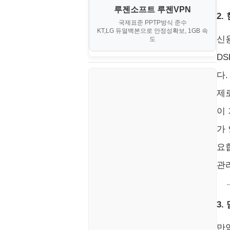
루젠소프트 루젠VPN
2.
소스/양념장
국제표준 PPTP방식 준수
KT,LG 듀얼백본으로 안정성확보, 1GB 속
한식
신
도
D
다
제
이
가
요
관
3.
만