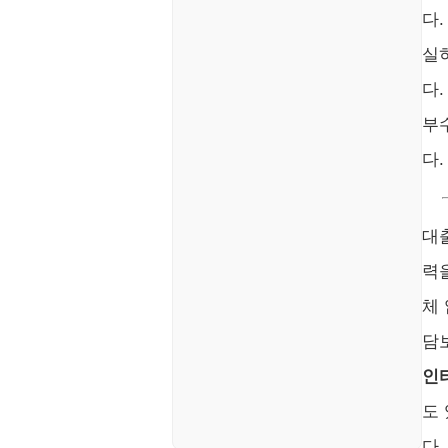
다.
실
다
부
다.
대
력
체
담
인
도 
다