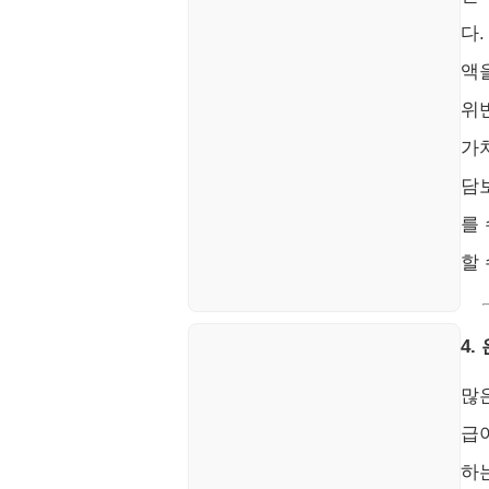
다.
액
위
가
담
를
할 
4.
많
급
하