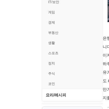
II. 가상 환경 관리 및 운영
경찰청-외사
IT/보안
휴대용게임
MacOS/맥북
엔탑프로(NTOPPRO)
PHP - 최상급
III. 네트워킹 및 보안
경찰청-정보
게임
MCP
오토아이템(AutoItem)
대출
IV. 클러스터 및 고가용성 (HA)
계약서
경제
MS SQL Server
구축
휴폐업조회
부동산
등기소
부동산
MySQL
V. 고급 기능 및 CLI 활용
은
신용카드
이력서
생활
PHP
VI. 장애 조치 (Failover) 심화 시
니
나리오
스포츠
이
VPN
정치
하
Windows
유
주식
리눅스(Linux)
도
코인
보안
만
요리/레시피
블로그
지
노하우