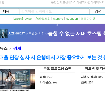
게임
동영상자료실
내아이피
공지사항
마이페이지
LuzenBrowser
|
휴폐업조회
|
ntoppro
|
luzenvpn
|
오토아이템
|
뉴스
경제
>
️ 대출 연장 심사 시 은행에서 가장 중요하게 보는 것
주요 프로그램 스펙
피드백 및 다
평점:
10.0
사용자 평점:
10.0
라이선스:
free
조회:
254