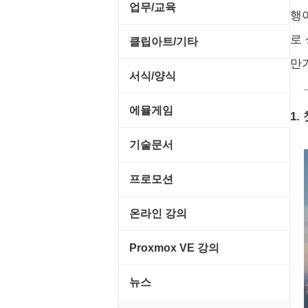
전략/시뮬레이션
SCSI/IDE/USB
사운드 재생기
업무/교육
압축파일 관리
행
실행기/툴바
메일/뉴스
네트워크 관리
플래시 게임
기타 드라이버
이미지 뷰어
로
MS 오피스 관련
파일/디스크
클립아트/기타
운영체제 ISO/Image
사이트 저작도구
네트워크 보안
네트워크/모뎀
만
이미지 에디터
교육/아동
하드웨어 관련
동영상 클립
커서/아이콘 툴
서식/양식
원격도구
백오피스/.NET
메인보드
코덱
데스크탑 노트
사운드 클립
폰트관리/인쇄
경찰청-감사
웹 브라우저
에뮬게임
웹 서버
1.
비디오/모니터
일정/작업 관리
아이콘/커서
경찰청-경무
웹 유틸리티
Emulator(게임실행기)
기술문서
사운드카드
판매/재고/회계
이미지/월페이퍼
경찰청-경비
파일공유/클라우드
게임기게임
C#, .NET, Visual Studio
입력장치
프로모션
프로그래밍 관련
테마/스킨
경찰청-교통
고전PC게임
Flutter(플루터)
저장장치
고정아이피.net
온라인 강의
경찰청-범죄예방
네오지오게임
HTML/CSS
프린터
루젠VPN(LuzenVPN)
PHP - 고급
Proxmox VE 강의
경찰청-수사
마메게임
Hyper-v
루젠호스팅(LuzenHosting)
PHP - 중급
I. Proxmox VE 기본 환경 구축
경찰청-외국어번역본
뉴스
오락실게임
JavaScript
사무자동화
PHP - 초급