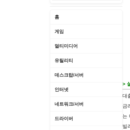
홈
게임
게임 관련 툴
멀티미디어
롤플레잉/어드벤처
CD/DVD 재생기
유틸리티
보드/퍼즐/카지노
MP3 관련 툴
CD/CDR/DVD
데스크탑/서버
스포츠/레이싱
> 
MP3 재생기
OS 업데이트
Prometheus
인터넷
아케이드/액션
대
비디오 에디터
PC 관리/최적화
데스크탑 액세서리
FTP/텔넷/통신
네트워크/서버
금
앱플레이어
비디오 재생기
문서 편집기/리더
쉘/기능 확장
다운로드 관리툴
는
FTP 서버
온라인게임
드라이버
사운드 에디터
바이러스 백신
스크린세이버
빌
메신저/채팅
기타 서버