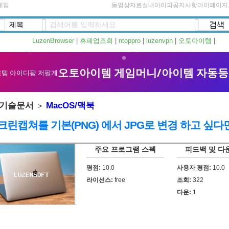
게임
동영상자료실
내아이피
공지사항
마이페이지
LuzenBrowser
|
휴폐업조회
|
ntoppro
|
luzenvpn
|
오토아이템
|
기술문서
MacOS/맥북
>
크린캡쳐를 기본(PNG) 에서 JPG로 변경 하고 싶다
주요 프로그램 스펙
피드백 및 다
평점:
10.0
사용자 평점:
10.0
라이선스:
free
조회:
322
다운:
1