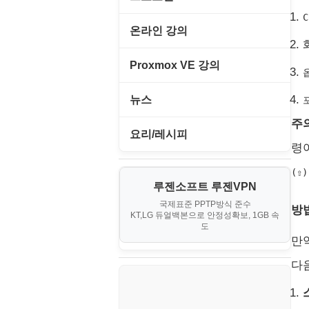
C
고정아이피.net
온라인 강의
루젠VPN(LuzenVPN)
PHP - 고급
Proxmox VE 강의
루젠호스팅(LuzenHosting)
PHP - 중급
I. Proxmox VE 기본 환경 구축
뉴스
사무자동화
PHP - 초급
주
II. 가상 환경 관리 및 운영
IT/보안
요리/레시피
엔탑프로(NTOPPRO)
령
PHP - 최상급
III. 네트워킹 및 보안
게임
노하우
(⇧)
오토아이템(AutoItem)
대출
IV. 클러스터 및 고가용성 (HA)
루젠소프트 루젠VPN
경제
소스/양념장
구축
휴폐업조회
국제표준 PPTP방식 준수
부동산
방법
KT,LG 듀얼백본으로 안정성확보, 1GB 속
부동산
한식
도
V. 고급 기능 및 CLI 활용
신용카드
만
생활
VI. 장애 조치 (Failover) 심화 시
다
나리오
스포츠
정치