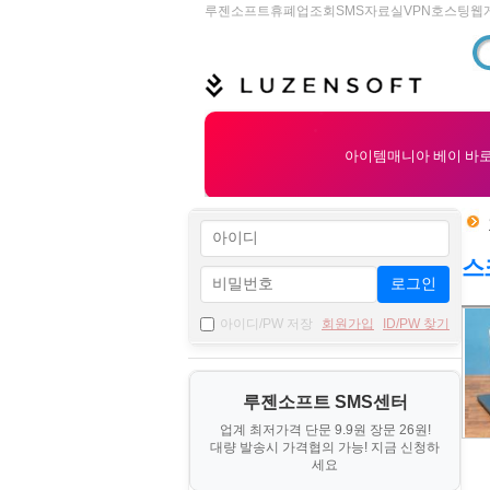
루젠소프트
휴폐업조회
SMS
자료실
VPN
호스팅
웹
스
로그인
자
아이디/PW 저장
회원가입
ID/PW 찾기
료
기
루젠소프트 SMS센터
본
업계 최저가격 단문 9.9원 장문 26원!
정
대량 발송시 가격협의 가능! 지금 신청하
보
세요