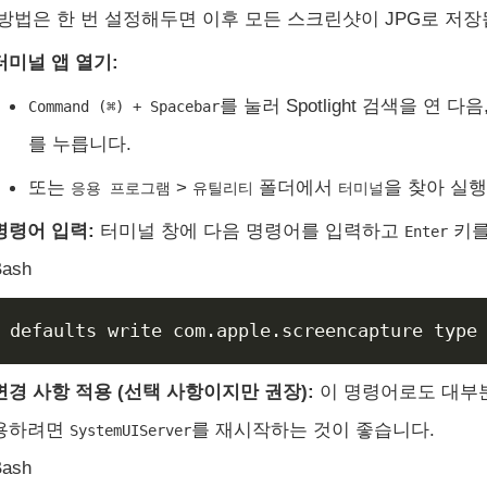
 방법은 한 번 설정해두면 이후 모든 스크린샷이 JPG로 저장
터미널 앱 열기:
를 눌러 Spotlight 검색을 연 다음
Command (⌘) + Spacebar
를 누릅니다.
또는
>
폴더에서
을 찾아 실
응용 프로그램
유틸리티
터미널
명령어 입력:
터미널 창에 다음 명령어를 입력하고
키를
Enter
Bash
변경 사항 적용 (선택 사항이지만 권장):
이 명령어로도 대부분
용하려면
를 재시작하는 것이 좋습니다.
SystemUIServer
Bash