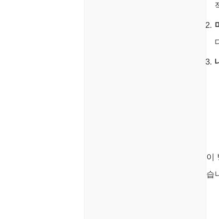
주식
코인
이
습