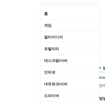
홈
게임
게임 관련 툴
멀티미디어
롤플레잉/어드벤처
CD/DVD 재생기
유틸리티
보드/퍼즐/카지노
MP3 관련 툴
CD/CDR/DVD
데스크탑/서버
스포츠/레이싱
> 
MP3 재생기
OS 업데이트
Prometheus
인터넷
아케이드/액션
m
비디오 에디터
PC 관리/최적화
데스크탑 액세서리
FTP/텔넷/통신
네트워크/서버
것
앱플레이어
비디오 재생기
문서 편집기/리더
쉘/기능 확장
다운로드 관리툴
FTP 서버
온라인게임
드라이버
사운드 에디터
방법
바이러스 백신
스크린세이버
메신저/채팅
기타 서버