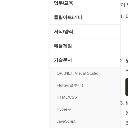
전략/시뮬레이션
SCSI/IDE/USB
사운드 재생기
업무/교육
이
압축파일 관리
실행기/툴바
메일/뉴스
네트워크 관리
플래시 게임
기타 드라이버
이미지 뷰어
MS 오피스 관련
파일/디스크
클립아트/기타
운영체제 ISO/Image
사이트 저작도구
네트워크 보안
네트워크/모뎀
이미지 에디터
교육/아동
하드웨어 관련
동영상 클립
커서/아이콘 툴
서식/양식
원격도구
백오피스/.NET
메인보드
코덱
데스크탑 노트
사운드 클립
폰트관리/인쇄
경찰청-감사
웹 브라우저
에뮬게임
웹 서버
비디오/모니터
일정/작업 관리
아이콘/커서
경찰청-경무
웹 유틸리티
Emulator(게임실행기)
기술문서
사운드카드
판매/재고/회계
이미지/월페이퍼
경찰청-경비
파일공유/클라우드
게임기게임
C#, .NET, Visual Studio
입력장치
프로그래밍 관련
테마/스킨
경찰청-교통
고전PC게임
Flutter(플루터)
저장장치
경찰청-범죄예방
네오지오게임
HTML/CSS
프린터
경찰청-수사
마메게임
Hyper-v
경찰청-외국어번역본
오락실게임
JavaScript