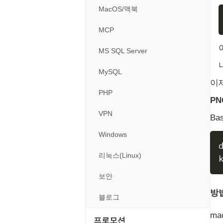
경찰청-외사
휴대용게임
MacOS/맥북
경찰청-정보
MCP
계약서
MS SQL Server
등기소
MySQL
이
이력서
PHP
P
VPN
Ba
Windows
리눅스(Linux)
보안
방법
블로그
ma
프로모션