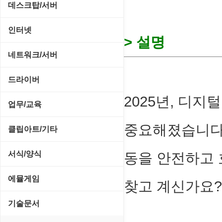
CD/CDR/DVD
데스크탑/서버
스포츠/레이싱
MP3 재생기
OS 업데이트
Prometheus
인터넷
아케이드/액션
> 설명
비디오 에디터
PC 관리/최적화
데스크탑 액세서리
FTP/텔넷/통신
네트워크/서버
앱플레이어
비디오 재생기
문서 편집기/리더
쉘/기능 확장
다운로드 관리툴
FTP 서버
온라인게임
드라이버
사운드 에디터
바이러스 백신
스크린세이버
메신저/채팅
2025년, 디
기타 서버
전략/시뮬레이션
SCSI/IDE/USB
사운드 재생기
업무/교육
압축파일 관리
실행기/툴바
메일/뉴스
네트워크 관리
플래시 게임
기타 드라이버
이미지 뷰어
중요해졌습니다.
MS 오피스 관련
파일/디스크
클립아트/기타
운영체제 ISO/Image
사이트 저작도구
네트워크 보안
네트워크/모뎀
이미지 에디터
교육/아동
하드웨어 관련
동영상 클립
커서/아이콘 툴
서식/양식
동을 안전하고 
원격도구
백오피스/.NET
메인보드
코덱
데스크탑 노트
사운드 클립
폰트관리/인쇄
경찰청-감사
웹 브라우저
에뮬게임
웹 서버
찾고 계신가요?
비디오/모니터
일정/작업 관리
아이콘/커서
경찰청-경무
웹 유틸리티
Emulator(게임실행기)
기술문서
사운드카드
판매/재고/회계
이미지/월페이퍼
경찰청-경비
파일공유/클라우드