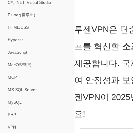
게임기게임
C#, .NET, Visual Studio
입력장치
프로그래밍 관련
테마/스킨
경찰청-교통
고전PC게임
Flutter(플루터)
저장장치
경찰청-범죄예방
네오지오게임
루젠VPN은 단
HTML/CSS
프린터
경찰청-수사
마메게임
Hyper-v
프를 혁신할
소
경찰청-외국어번역본
오락실게임
JavaScript
경찰청-외사
제공합니다. 국
휴대용게임
MacOS/맥북
경찰청-정보
MCP
여 안정성과 보
계약서
MS SQL Server
젠VPN이 20
등기소
MySQL
이력서
요!
PHP
VPN