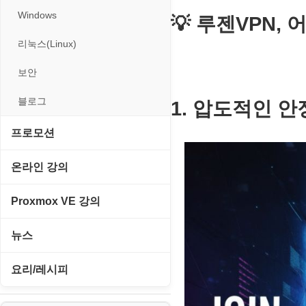
Windows
💡 루젠VPN,
리눅스(Linux)
보안
블로그
1. 압도적인 안
프로모션
고정아이피.net
온라인 강의
루젠VPN(LuzenVPN)
PHP - 고급
Proxmox VE 강의
루젠호스팅(LuzenHosting)
PHP - 중급
I. Proxmox VE 기본 환경 구축
뉴스
사무자동화
PHP - 초급
II. 가상 환경 관리 및 운영
IT/보안
요리/레시피
엔탑프로(NTOPPRO)
PHP - 최상급
III. 네트워킹 및 보안
게임
노하우