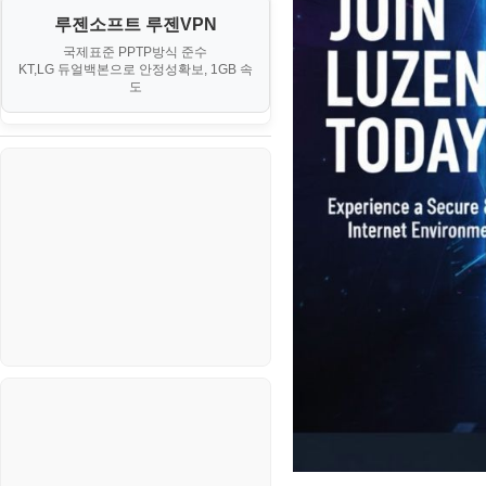
오토아이템(AutoItem)
대출
IV. 클러스터 및 고가용성 (HA)
루젠소프트 루젠VPN
경제
소스/양념장
구축
휴폐업조회
국제표준 PPTP방식 준수
부동산
KT,LG 듀얼백본으로 안정성확보, 1GB 속
부동산
한식
도
V. 고급 기능 및 CLI 활용
신용카드
생활
VI. 장애 조치 (Failover) 심화 시
나리오
스포츠
정치
주식
코인