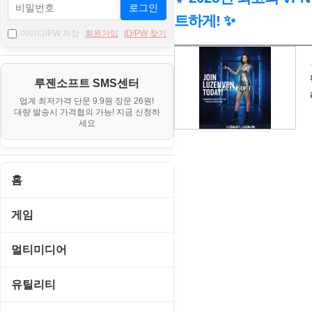
로그인
트하게! ✨
아이디/PW 저장
회원가입
ID/PW 찾기
자
료
루젠소프트 SMS센터
기
업계 최저가격 단문 9.9원 장문 26원!
본
대량 발송시 가격협의 가능! 지금 신청하
세요
정
보
홈
게임
게임 관련 툴
멀티미디어
롤플레잉/어드벤처
CD/DVD 재생기
유틸리티
보드/퍼즐/카지노
MP3 관련 툴