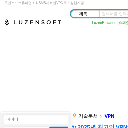
루젠소프트
휴폐업조회
SMS
자료실
VPN
호스팅
웹게임
LuzenBrowser
|
휴폐
기술문서
VPN
>
✨ 2025년 최고의 VP