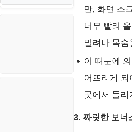
신용카드
생활
만, 화면 스
PHP
VI. 장애 조치 (Failover) 심화 시
나리오
스포츠
VPN
너무 빨리 
정치
Windows
밀려나 목숨
주식
리눅스(Linux)
코인
이 때문에 의
보안
블로그
어뜨리게 되어
곳에서 들리
3. 짜릿한 보너