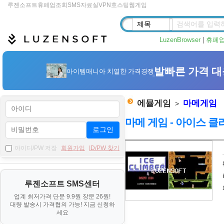
루젠소프트
휴폐업조회
SMS
자료실
VPN
호스팅
웹게임
LuzenBrowser
|
휴폐
에뮬게임
마메게임
>
마메 게임 - 아이스 클라이머
로그인
자
아이디/PW 저장
회원가입
ID/PW 찾기
료
기
루젠소프트 SMS센터
본
업계 최저가격 단문 9.9원 장문 26원!
정
대량 발송시 가격협의 가능! 지금 신청하
보
세요