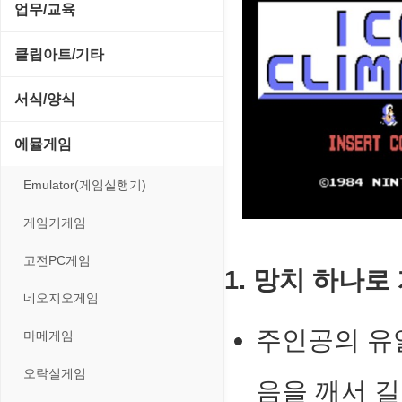
전략/시뮬레이션
SCSI/IDE/USB
사운드 재생기
업무/교육
압축파일 관리
실행기/툴바
메일/뉴스
네트워크 관리
플래시 게임
기타 드라이버
이미지 뷰어
MS 오피스 관련
파일/디스크
클립아트/기타
운영체제 ISO/Image
사이트 저작도구
네트워크 보안
네트워크/모뎀
이미지 에디터
교육/아동
하드웨어 관련
동영상 클립
커서/아이콘 툴
서식/양식
원격도구
백오피스/.NET
메인보드
코덱
데스크탑 노트
사운드 클립
폰트관리/인쇄
경찰청-감사
웹 브라우저
에뮬게임
웹 서버
비디오/모니터
일정/작업 관리
아이콘/커서
경찰청-경무
웹 유틸리티
Emulator(게임실행기)
사운드카드
판매/재고/회계
이미지/월페이퍼
경찰청-경비
파일공유/클라우드
게임기게임
입력장치
프로그래밍 관련
테마/스킨
경찰청-교통
고전PC게임
저장장치
1. 망치 하나
경찰청-범죄예방
네오지오게임
프린터
경찰청-수사
주인공의 유
마메게임
경찰청-외국어번역본
오락실게임
음을 깨서 