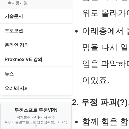
경찰청-외사
휴대용게임
위로 올라가
경찰청-정보
기술문서
계약서
아래층에서 올
C#, .NET, Visual Studio
프로모션
등기소
Flutter(플루터)
고정아이피.net
온라인 강의
멍을 다시 얼
이력서
HTML/CSS
루젠VPN(LuzenVPN)
PHP - 고급
Proxmox VE 강의
임을 파악하
Hyper-v
루젠호스팅(LuzenHosting)
PHP - 중급
I. Proxmox VE 기본 환경 구축
뉴스
JavaScript
이었죠.
사무자동화
PHP - 초급
II. 가상 환경 관리 및 운영
IT/보안
요리/레시피
MacOS/맥북
엔탑프로(NTOPPRO)
PHP - 최상급
III. 네트워킹 및 보안
게임
2. 우정 파괴(?
노하우
MCP
오토아이템(AutoItem)
대출
IV. 클러스터 및 고가용성 (HA)
루젠소프트 루젠VPN
경제
소스/양념장
MS SQL Server
구축
휴폐업조회
국제표준 PPTP방식 준수
부동산
함께 힘을 
KT,LG 듀얼백본으로 안정성확보, 1GB 속
부동산
한식
MySQL
도
V. 고급 기능 및 CLI 활용