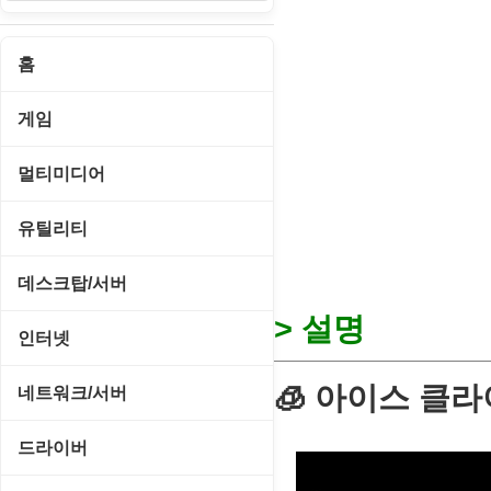
홈
게임
게임 관련 툴
멀티미디어
롤플레잉/어드벤처
CD/DVD 재생기
유틸리티
보드/퍼즐/카지노
MP3 관련 툴
CD/CDR/DVD
데스크탑/서버
스포츠/레이싱
MP3 재생기
> 설명
OS 업데이트
Prometheus
인터넷
아케이드/액션
비디오 에디터
PC 관리/최적화
데스크탑 액세서리
FTP/텔넷/통신
🧊 아이스 클라이
네트워크/서버
앱플레이어
비디오 재생기
문서 편집기/리더
쉘/기능 확장
다운로드 관리툴
FTP 서버
온라인게임
드라이버
사운드 에디터
바이러스 백신
스크린세이버
메신저/채팅
기타 서버