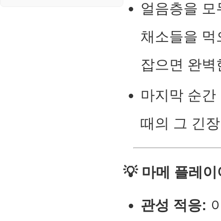
얼음층을 모
채소들을 먹
잡으면 완벽
마지막 순간
때의 그 긴장
💡 마메 플레
관성 적응:
이