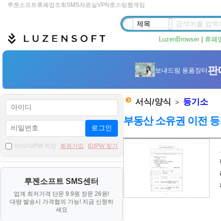
루젠소프트
휴폐업조회
SMS
자료실
VPN
호스팅
웹게임
LuzenBrowser
|
휴폐
서식/양식
등기소
>
부동산 소유권 이전 등
로그인
자
아이디/PW 저장
회원가입
ID/PW 찾기
료
기
루젠소프트 SMS센터
본
업계 최저가격 단문 9.9원 장문 26원!
정
대량 발송시 가격협의 가능! 지금 신청하
보
세요