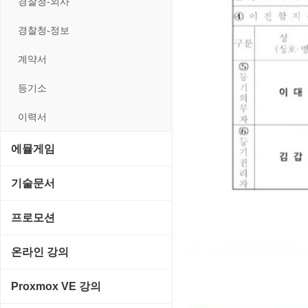
경찰청-외사
경찰청-정보
계약서
등기소
이력서
에뮬게임
Emulator(게임실행기)
기술문서
게임기게임
C#, .NET, Visual Studio
프로모션
고전PC게임
Flutter(플루터)
고정아이피.net
온라인 강의
네오지오게임
HTML/CSS
루젠VPN(LuzenVPN)
PHP - 고급
Proxmox VE 강의
마메게임
Hyper-v
루젠호스팅(LuzenHosting)