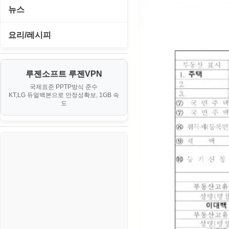
PHP - 중급
I. Proxmox VE 기본 환경 구축
뉴스
오락실게임
JavaScript
사무자동화
PHP - 초급
II. 가상 환경 관리 및 운영
IT/보안
휴대용게임
요리/레시피
MacOS/맥북
엔탑프로(NTOPPRO)
PHP - 최상급
III. 네트워킹 및 보안
게임
노하우
MCP
오토아이템(AutoItem)
대출
IV. 클러스터 및 고가용성 (HA)
루젠소프트 루젠VPN
경제
소스/양념장
MS SQL Server
구축
휴폐업조회
국제표준 PPTP방식 준수
부동산
KT,LG 듀얼백본으로 안정성확보, 1GB 속
부동산
한식
MySQL
도
V. 고급 기능 및 CLI 활용
신용카드
생활
PHP
VI. 장애 조치 (Failover) 심화 시
나리오
스포츠
VPN
정치
Windows
주식
리눅스(Linux)
코인
보안