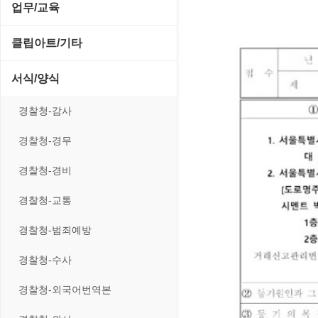
전략/시뮬레이션
SCSI/IDE/USB
사운드 재생기
업무/교육
압축파일 관리
실행기/툴바
메일/뉴스
네트워크 관리
플래시 게임
기타 드라이버
이미지 뷰어
MS 오피스 관련
파일/디스크
클립아트/기타
운영체제 ISO/Image
사이트 저작도구
네트워크 보안
네트워크/모뎀
이미지 에디터
교육/아동
하드웨어 관련
동영상 클립
커서/아이콘 툴
서식/양식
원격도구
백오피스/.NET
메인보드
코덱
데스크탑 노트
사운드 클립
폰트관리/인쇄
경찰청-감사
웹 브라우저
웹 서버
비디오/모니터
일정/작업 관리
아이콘/커서
경찰청-경무
웹 유틸리티
사운드카드
판매/재고/회계
이미지/월페이퍼
경찰청-경비
파일공유/클라우드
입력장치
프로그래밍 관련
테마/스킨
경찰청-교통
저장장치
경찰청-범죄예방
프린터
경찰청-수사
경찰청-외국어번역본