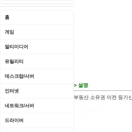
홈
게임
게임 관련 툴
멀티미디어
롤플레잉/어드벤처
CD/DVD 재생기
유틸리티
보드/퍼즐/카지노
MP3 관련 툴
CD/CDR/DVD
데스크탑/서버
스포츠/레이싱
> 설명
MP3 재생기
OS 업데이트
Prometheus
인터넷
아케이드/액션
부동산 소유권 이전 등기신
비디오 에디터
PC 관리/최적화
데스크탑 액세서리
FTP/텔넷/통신
네트워크/서버
앱플레이어
비디오 재생기
문서 편집기/리더
쉘/기능 확장
다운로드 관리툴
FTP 서버
온라인게임
드라이버
사운드 에디터
바이러스 백신
스크린세이버
메신저/채팅
기타 서버