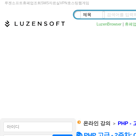
루젠소프트
휴폐업조회
SMS
자료실
VPN
호스팅
웹게임
LuzenBrowser
|
휴폐
온라인 강의
PHP -
>
📚 PHP 고급 - 2주차: O