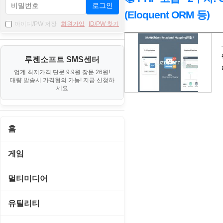
로그인
(Eloquent ORM 등)
아이디/PW 저장
회원가입
ID/PW 찾기
자
료
루젠소프트 SMS센터
기
업계 최저가격 단문 9.9원 장문 26원!
본
대량 발송시 가격협의 가능! 지금 신청하
세요
정
보
홈
게임
게임 관련 툴
멀티미디어
롤플레잉/어드벤처
CD/DVD 재생기
유틸리티
보드/퍼즐/카지노
MP3 관련 툴