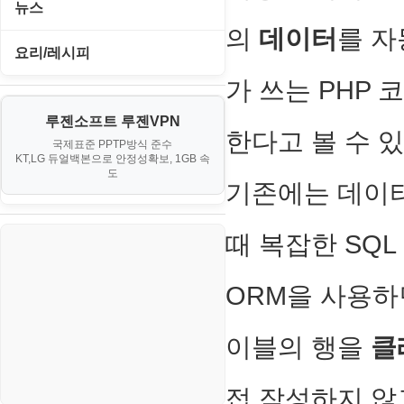
I. Proxmox VE 기본 환경 구축
뉴스
Windows
의
데이터
를 자
II. 가상 환경 관리 및 운영
IT/보안
요리/레시피
리눅스(Linux)
III. 네트워킹 및 보안
가 쓰는 PHP 
게임
노하우
보안
IV. 클러스터 및 고가용성 (HA)
루젠소프트 루젠VPN
경제
소스/양념장
블로그
한다고 볼 수 있
구축
국제표준 PPTP방식 준수
KT,LG 듀얼백본으로 안정성확보, 1GB 속
부동산
한식
도
V. 고급 기능 및 CLI 활용
기존에는 데이
생활
VI. 장애 조치 (Failover) 심화 시
나리오
때 복잡한 SQ
스포츠
정치
ORM을 사용
주식
이블의 행을
클
코인
접 작성하지 않