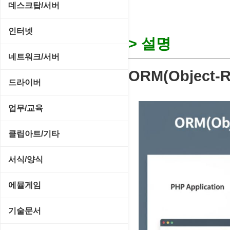
CD/CDR/DVD
데스크탑/서버
스포츠/레이싱
MP3 재생기
OS 업데이트
Prometheus
인터넷
아케이드/액션
> 설명
비디오 에디터
PC 관리/최적화
데스크탑 액세서리
FTP/텔넷/통신
네트워크/서버
앱플레이어
비디오 재생기
문서 편집기/리더
쉘/기능 확장
ORM(Object-R
다운로드 관리툴
FTP 서버
온라인게임
드라이버
사운드 에디터
바이러스 백신
스크린세이버
메신저/채팅
기타 서버
전략/시뮬레이션
SCSI/IDE/USB
사운드 재생기
업무/교육
압축파일 관리
실행기/툴바
메일/뉴스
네트워크 관리
플래시 게임
기타 드라이버
이미지 뷰어
MS 오피스 관련
파일/디스크
클립아트/기타
운영체제 ISO/Image
사이트 저작도구
네트워크 보안
네트워크/모뎀
이미지 에디터
교육/아동
하드웨어 관련
동영상 클립
커서/아이콘 툴
서식/양식
원격도구
백오피스/.NET
메인보드
코덱
데스크탑 노트
사운드 클립
폰트관리/인쇄
경찰청-감사
웹 브라우저
에뮬게임
웹 서버
비디오/모니터
일정/작업 관리
아이콘/커서
경찰청-경무
웹 유틸리티
Emulator(게임실행기)
기술문서
사운드카드
판매/재고/회계
이미지/월페이퍼
경찰청-경비
파일공유/클라우드