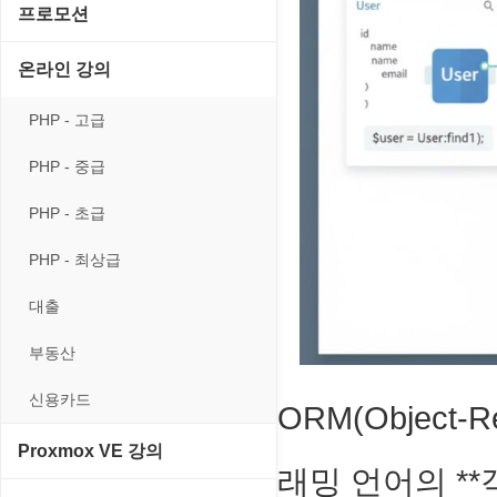
게임기게임
C#, .NET, Visual Studio
입력장치
프로모션
프로그래밍 관련
테마/스킨
경찰청-교통
고전PC게임
Flutter(플루터)
저장장치
고정아이피.net
온라인 강의
경찰청-범죄예방
네오지오게임
HTML/CSS
프린터
루젠VPN(LuzenVPN)
PHP - 고급
경찰청-수사
마메게임
Hyper-v
루젠호스팅(LuzenHosting)
PHP - 중급
경찰청-외국어번역본
오락실게임
JavaScript
사무자동화
PHP - 초급
경찰청-외사
휴대용게임
MacOS/맥북
엔탑프로(NTOPPRO)
PHP - 최상급
경찰청-정보
MCP
오토아이템(AutoItem)
대출
계약서
MS SQL Server
휴폐업조회
부동산
등기소
MySQL
신용카드
ORM(Object-
이력서
PHP
Proxmox VE 강의
래밍 언어의 **객
VPN