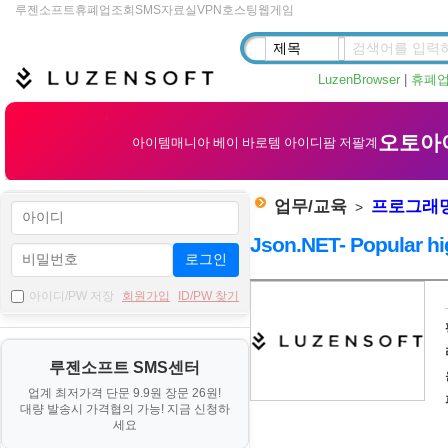
루젠소프트
휴폐업조회
SMS
자료실
VPN
호스팅
웹게임
LuzenBrowser
|
휴폐
업무/교육
프로그래
>
Json.NET- Popular h
로그인
자
아이디/PW 저장
회원가입
ID/PW 찾기
료
기
루젠소프트 SMS센터
본
업계 최저가격 단문 9.9원 장문 26원!
정
대량 발송시 가격협의 가능! 지금 신청하
보
세요