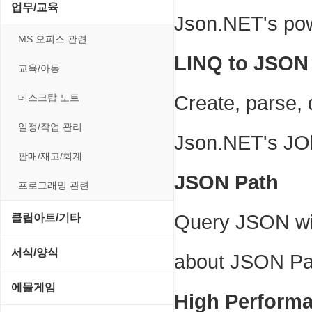
전략/시뮬레이션
SCSI/IDE/USB
사운드 재생기
업무/교육
압축파일 관리
실행기/툴바
Json.NET's pow
메일/뉴스
네트워크 관리
플래시 게임
기타 드라이버
이미지 뷰어
MS 오피스 관련
파일/디스크
운영체제 ISO/Image
사이트 저작도구
네트워크 보안
LINQ to JSON
네트워크/모뎀
이미지 에디터
교육/아동
하드웨어 관련
커서/아이콘 툴
원격도구
백오피스/.NET
메인보드
코덱
데스크탑 노트
Create, parse,
폰트관리/인쇄
웹 브라우저
웹 서버
비디오/모니터
일정/작업 관리
Json.NET's JOb
웹 유틸리티
사운드카드
판매/재고/회계
파일공유/클라우드
JSON Path
입력장치
프로그래밍 관련
저장장치
Query JSON wit
클립아트/기타
프린터
동영상 클립
서식/양식
about JSON P
사운드 클립
경찰청-감사
에뮬게임
High Perform
아이콘/커서