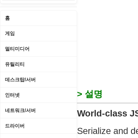
홈
게임
게임 관련 툴
멀티미디어
롤플레잉/어드벤처
CD/DVD 재생기
유틸리티
보드/퍼즐/카지노
MP3 관련 툴
CD/CDR/DVD
데스크탑/서버
스포츠/레이싱
MP3 재생기
OS 업데이트
> 설명
Prometheus
인터넷
아케이드/액션
비디오 에디터
PC 관리/최적화
데스크탑 액세서리
FTP/텔넷/통신
네트워크/서버
World-class J
앱플레이어
비디오 재생기
문서 편집기/리더
쉘/기능 확장
다운로드 관리툴
FTP 서버
온라인게임
드라이버
사운드 에디터
Serialize and d
바이러스 백신
스크린세이버
메신저/채팅
기타 서버