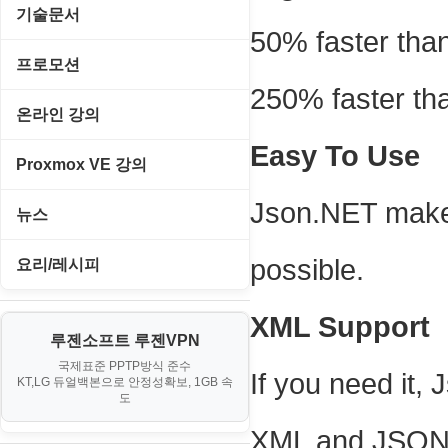
경찰청-경무
Emulator(게임실행기)
기술문서
50% faster tha
이미지/월페이퍼
경찰청-경비
게임기게임
C#, .NET, Visual Studio
프로모션
테마/스킨
경찰청-교통
250% faster tha
고전PC게임
Flutter(플루터)
고정아이피.net
온라인 강의
경찰청-범죄예방
네오지오게임
HTML/CSS
Easy To Use
루젠VPN(LuzenVPN)
PHP - 고급
Proxmox VE 강의
경찰청-수사
마메게임
Hyper-v
루젠호스팅(LuzenHosting)
PHP - 중급
Json.NET makes
I. Proxmox VE 기본 환경 구축
경찰청-외국어번역본
뉴스
오락실게임
JavaScript
사무자동화
PHP - 초급
II. 가상 환경 관리 및 운영
경찰청-외사
IT/보안
휴대용게임
possible.
요리/레시피
MacOS/맥북
엔탑프로(NTOPPRO)
PHP - 최상급
III. 네트워킹 및 보안
경찰청-정보
게임
노하우
MCP
XML Support
오토아이템(AutoItem)
대출
IV. 클러스터 및 고가용성 (HA)
계약서
루젠소프트 루젠VPN
경제
소스/양념장
MS SQL Server
구축
휴폐업조회
국제표준 PPTP방식 준수
부동산
If you need it
등기소
KT,LG 듀얼백본으로 안정성확보, 1GB 속
부동산
한식
MySQL
도
V. 고급 기능 및 CLI 활용
신용카드
이력서
생활
XML and JSON
PHP
VI. 장애 조치 (Failover) 심화 시