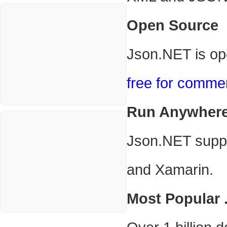
나리오
스포츠
VPN
Open Source
정치
Windows
Json.NET is op
주식
리눅스(Linux)
코인
free for commer
보안
블로그
Run Anywher
Json.NET supp
and Xamarin.
Most Popular 