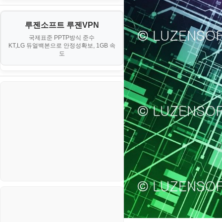
III. 네트워킹 및 보안
경찰청-정보
게임
노하우
MCP
오토아이템(AutoItem)
대출
IV. 클러스터 및 고가용성 (HA)
계약서
루젠소프트 루젠VPN
경제
소스/양념장
MS SQL Server
구축
휴폐업조회
국제표준 PPTP방식 준수
부동산
등기소
KT,LG 듀얼백본으로 안정성확보, 1GB 속
부동산
한식
MySQL
도
V. 고급 기능 및 CLI 활용
신용카드
이력서
생활
PHP
VI. 장애 조치 (Failover) 심화 시
나리오
스포츠
VPN
정치
Windows
주식
리눅스(Linux)
코인
보안
블로그