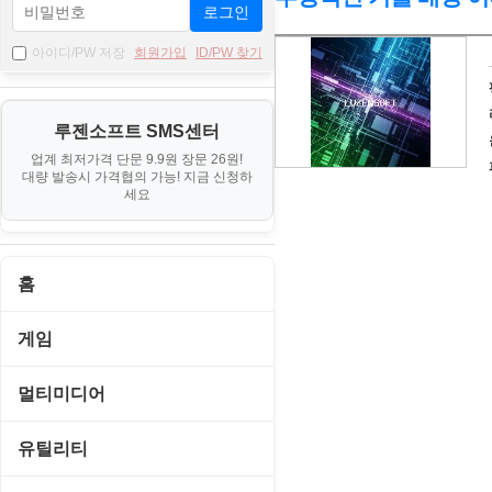
로그인
자
아이디/PW 저장
회원가입
ID/PW 찾기
료
기
루젠소프트 SMS센터
본
업계 최저가격 단문 9.9원 장문 26원!
정
대량 발송시 가격협의 가능! 지금 신청하
보
세요
홈
게임
게임 관련 툴
멀티미디어
롤플레잉/어드벤처
CD/DVD 재생기
유틸리티
보드/퍼즐/카지노
MP3 관련 툴