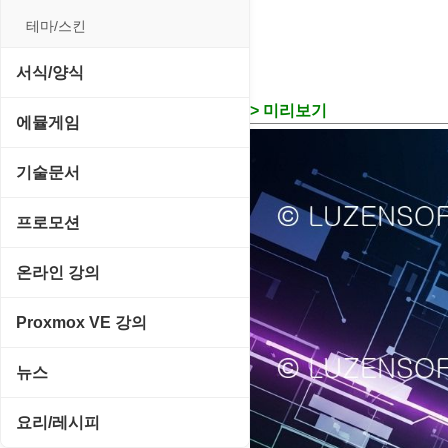
입력장치
프로그래밍 관련
테마/스킨
저장장치
서식/양식
프린터
> 미리보기
경찰청-감사
에뮬게임
경찰청-경무
Emulator(게임실행기)
기술문서
경찰청-경비
게임기게임
C#, .NET, Visual Studio
프로모션
경찰청-교통
고전PC게임
Flutter(플루터)
고정아이피.net
온라인 강의
경찰청-범죄예방
네오지오게임
HTML/CSS
루젠VPN(LuzenVPN)
PHP - 고급
Proxmox VE 강의
경찰청-수사
마메게임
Hyper-v
루젠호스팅(LuzenHosting)
PHP - 중급
I. Proxmox VE 기본 환경 구축
경찰청-외국어번역본
뉴스
오락실게임
JavaScript
사무자동화
PHP - 초급
II. 가상 환경 관리 및 운영
경찰청-외사
IT/보안
휴대용게임
요리/레시피
MacOS/맥북
엔탑프로(NTOPPRO)
PHP - 최상급