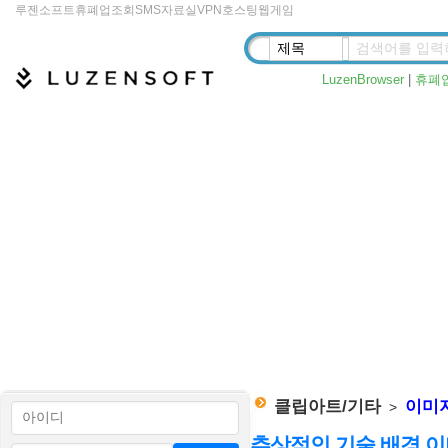
루젠소프트
휴폐업조회
SMS
자료실
VPN
호스팅
웹게임
LuzenBrowser
|
휴폐
클립아트/기타
이미
>
추상적인 기술 배경 이