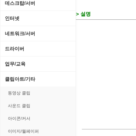
CD/CDR/DVD
데스크탑/서버
스포츠/레이싱
MP3 재생기
> 설명
OS 업데이트
Prometheus
인터넷
아케이드/액션
비디오 에디터
PC 관리/최적화
데스크탑 액세서리
FTP/텔넷/통신
네트워크/서버
앱플레이어
비디오 재생기
문서 편집기/리더
쉘/기능 확장
다운로드 관리툴
FTP 서버
온라인게임
드라이버
사운드 에디터
바이러스 백신
스크린세이버
메신저/채팅
기타 서버
전략/시뮬레이션
SCSI/IDE/USB
사운드 재생기
업무/교육
압축파일 관리
실행기/툴바
메일/뉴스
네트워크 관리
플래시 게임
기타 드라이버
이미지 뷰어
MS 오피스 관련
파일/디스크
클립아트/기타
운영체제 ISO/Image
사이트 저작도구
네트워크 보안
네트워크/모뎀
이미지 에디터
교육/아동
하드웨어 관련
동영상 클립
커서/아이콘 툴
원격도구
백오피스/.NET
메인보드
코덱
데스크탑 노트
사운드 클립
폰트관리/인쇄
웹 브라우저
웹 서버
비디오/모니터
일정/작업 관리
아이콘/커서
웹 유틸리티
사운드카드
판매/재고/회계
이미지/월페이퍼
파일공유/클라우드