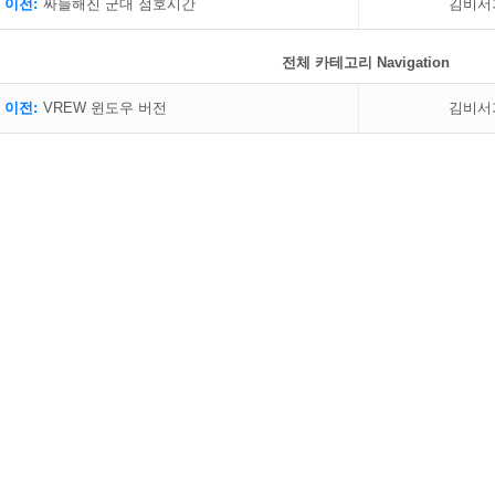
 이전:
싸늘해진 군대 점호시간
김비서
전체 카테고리 Navigation
 이전:
VREW 윈도우 버전
김비서