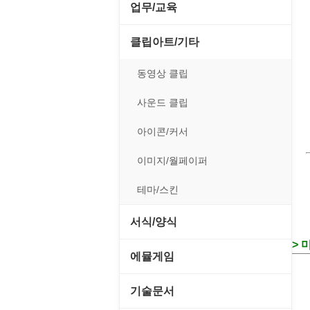
전략/시뮬레이션
SCSI/IDE/USB
사운드 재생기
업무/교육
압축파일 관리
실행기/툴바
메일/뉴스
네트워크 관리
플래시 게임
기타 드라이버
이미지 뷰어
MS 오피스 관련
파일/디스크
클립아트/기타
운영체제 ISO/Image
사이트 저작도구
네트워크 보안
네트워크/모뎀
이미지 에디터
교육/아동
하드웨어 관련
동영상 클립
커서/아이콘 툴
원격도구
백오피스/.NET
메인보드
코덱
데스크탑 노트
사운드 클립
폰트관리/인쇄
웹 브라우저
웹 서버
비디오/모니터
일정/작업 관리
아이콘/커서
웹 유틸리티
사운드카드
판매/재고/회계
이미지/월페이퍼
파일공유/클라우드
입력장치
프로그래밍 관련
테마/스킨
저장장치
서식/양식
프린터
> 
경찰청-감사
에뮬게임
경찰청-경무
Emulator(게임실행기)
기술문서