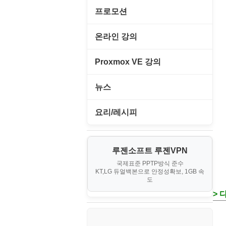
경찰청-경비
게임기게임
C#, .NET, Visual Studio
프로모션
경찰청-교통
고전PC게임
Flutter(플루터)
고정아이피.net
온라인 강의
경찰청-범죄예방
네오지오게임
HTML/CSS
루젠VPN(LuzenVPN)
PHP - 고급
Proxmox VE 강의
경찰청-수사
마메게임
Hyper-v
루젠호스팅(LuzenHosting)
PHP - 중급
I. Proxmox VE 기본 환경 구축
경찰청-외국어번역본
뉴스
오락실게임
JavaScript
사무자동화
PHP - 초급
II. 가상 환경 관리 및 운영
경찰청-외사
IT/보안
휴대용게임
요리/레시피
MacOS/맥북
엔탑프로(NTOPPRO)
PHP - 최상급
III. 네트워킹 및 보안
경찰청-정보
게임
노하우
MCP
오토아이템(AutoItem)
대출
IV. 클러스터 및 고가용성 (HA)
계약서
루젠소프트 루젠VPN
경제
소스/양념장
MS SQL Server
구축
휴폐업조회
국제표준 PPTP방식 준수
부동산
등기소
KT,LG 듀얼백본으로 안정성확보, 1GB 속
부동산
한식
MySQL
도
V. 고급 기능 및 CLI 활용
신용카드
이력서
> 
생활
PHP
VI. 장애 조치 (Failover) 심화 시
나리오
스포츠
VPN