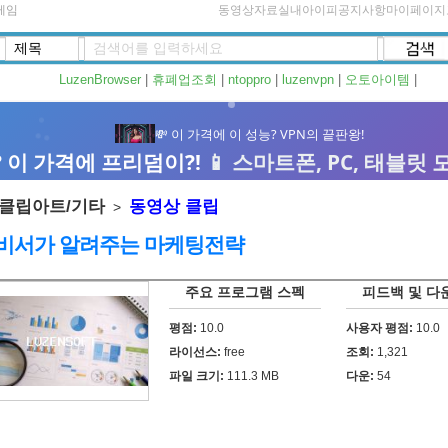
게임
동영상자료실
내아이피
공지사항
마이페이지
LuzenBrowser
|
휴폐업조회
|
ntoppro
|
luzenvpn
|
오토아이템
|
클립아트/기타
동영상 클립
>
비서가 알려주는 마케팅전략
주요 프로그램 스펙
피드백 및 다
평점:
10.0
사용자 평점:
10.0
라이선스:
free
조회:
1,321
파일 크기:
111.3 MB
다운:
54