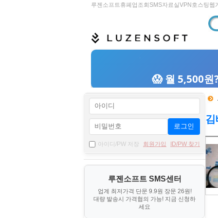
루젠소프트
휴폐업조회
SMS
자료실
VPN
호스팅
웹
김
로그인
자
아이디/PW 저장
회원가입
ID/PW 찾기
료
기
루젠소프트 SMS센터
본
업계 최저가격 단문 9.9원 장문 26원!
정
대량 발송시 가격협의 가능! 지금 신청하
보
세요