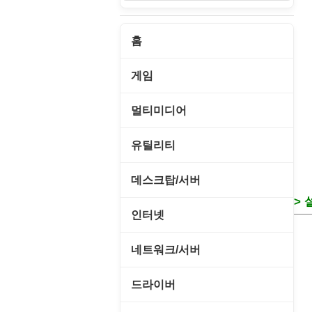
홈
게임
게임 관련 툴
멀티미디어
롤플레잉/어드벤처
CD/DVD 재생기
유틸리티
보드/퍼즐/카지노
MP3 관련 툴
CD/CDR/DVD
데스크탑/서버
스포츠/레이싱
> 
MP3 재생기
OS 업데이트
Prometheus
인터넷
아케이드/액션
비디오 에디터
PC 관리/최적화
데스크탑 액세서리
FTP/텔넷/통신
네트워크/서버
앱플레이어
비디오 재생기
문서 편집기/리더
쉘/기능 확장
다운로드 관리툴
FTP 서버
온라인게임
드라이버
사운드 에디터
바이러스 백신
스크린세이버
메신저/채팅
기타 서버