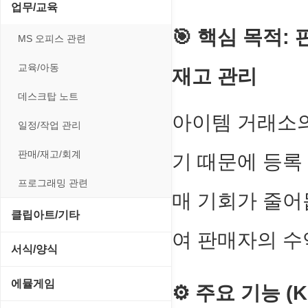
전략/시뮬레이션
SCSI/IDE/USB
사운드 재생기
업무/교육
압축파일 관리
실행기/툴바
메일/뉴스
네트워크 관리
플래시 게임
🎯
핵심 목적: 
기타 드라이버
이미지 뷰어
MS 오피스 관련
파일/디스크
운영체제 ISO/Image
사이트 저작도구
네트워크 보안
네트워크/모뎀
이미지 에디터
교육/아동
하드웨어 관련
재고 관리
커서/아이콘 툴
원격도구
백오피스/.NET
메인보드
코덱
데스크탑 노트
폰트관리/인쇄
웹 브라우저
웹 서버
아이템 거래소의
비디오/모니터
일정/작업 관리
웹 유틸리티
사운드카드
판매/재고/회계
기 때문에 등록
파일공유/클라우드
입력장치
프로그래밍 관련
매 기회가 줄어
저장장치
클립아트/기타
여 판매자의 수
프린터
동영상 클립
서식/양식
사운드 클립
경찰청-감사
에뮬게임
⚙️
주요 기능 (Ke
아이콘/커서