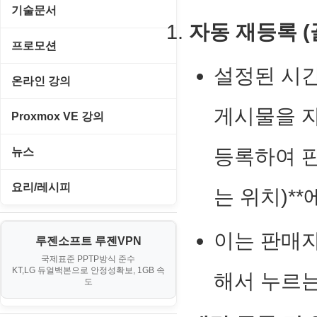
경찰청-경무
Emulator(게임실행기)
기술문서
이미지/월페이퍼
자동 재등록 (
경찰청-경비
게임기게임
C#, .NET, Visual Studio
프로모션
테마/스킨
경찰청-교통
고전PC게임
설정된 시간 
Flutter(플루터)
고정아이피.net
온라인 강의
경찰청-범죄예방
네오지오게임
HTML/CSS
루젠VPN(LuzenVPN)
게시물을 자
PHP - 고급
Proxmox VE 강의
경찰청-수사
마메게임
Hyper-v
루젠호스팅(LuzenHosting)
PHP - 중급
I. Proxmox VE 기본 환경 구축
경찰청-외국어번역본
등록하여 판
뉴스
오락실게임
JavaScript
사무자동화
PHP - 초급
II. 가상 환경 관리 및 운영
경찰청-외사
IT/보안
휴대용게임
요리/레시피
MacOS/맥북
는 위치)*
엔탑프로(NTOPPRO)
PHP - 최상급
III. 네트워킹 및 보안
경찰청-정보
게임
노하우
MCP
오토아이템(AutoItem)
대출
이는 판매자
IV. 클러스터 및 고가용성 (HA)
계약서
루젠소프트 루젠VPN
경제
소스/양념장
MS SQL Server
구축
휴폐업조회
국제표준 PPTP방식 준수
부동산
등기소
KT,LG 듀얼백본으로 안정성확보, 1GB 속
부동산
해서 누르는
한식
MySQL
도
V. 고급 기능 및 CLI 활용
신용카드
이력서
생활
PHP
VI. 장애 조치 (Failover) 심화 시