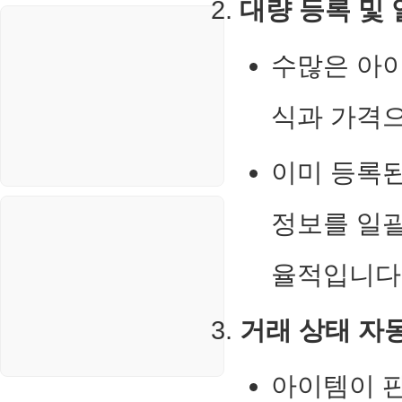
대량 등록 및 
나리오
스포츠
VPN
정치
수많은 아이
Windows
주식
리눅스(Linux)
식과 가격
코인
보안
이미 등록된
블로그
정보를 일괄
율적입니다
거래 상태 자
아이템이 판