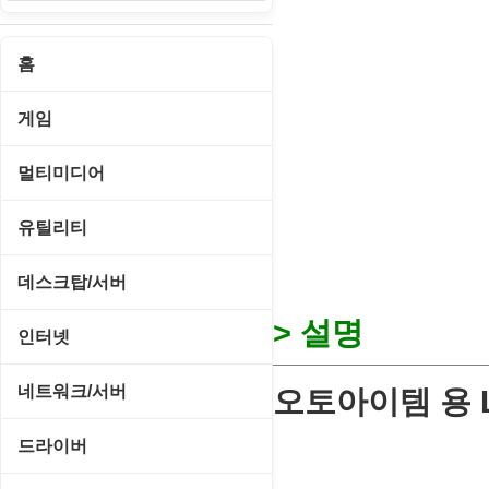
홈
게임
게임 관련 툴
멀티미디어
롤플레잉/어드벤처
CD/DVD 재생기
유틸리티
보드/퍼즐/카지노
MP3 관련 툴
CD/CDR/DVD
데스크탑/서버
스포츠/레이싱
MP3 재생기
OS 업데이트
> 설명
Prometheus
인터넷
아케이드/액션
비디오 에디터
PC 관리/최적화
데스크탑 액세서리
FTP/텔넷/통신
네트워크/서버
오토아이템 용 Lu
앱플레이어
비디오 재생기
문서 편집기/리더
쉘/기능 확장
다운로드 관리툴
FTP 서버
온라인게임
드라이버
사운드 에디터
바이러스 백신
스크린세이버
메신저/채팅
기타 서버