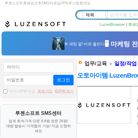
루젠소프트
휴폐업조회
SMS
자료실
VPN
호스팅
웹게임
LuzenBrowser
|
휴폐
업무/교육
일정/작업
>
오토아이템 LuzenBro
로그인
자
아이디/PW 저장
회원가입
ID/PW 찾기
료
기
루젠소프트 SMS센터
본
업계 최저가격 단문 9.9원 장문 26원!
정
대량 발송시 가격협의 가능! 지금 신청하
보
세요