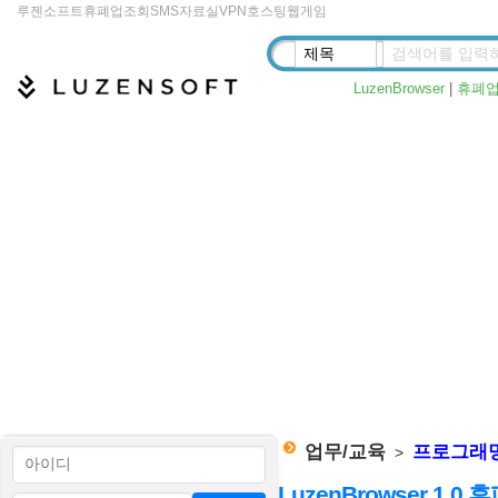
루젠소프트
휴폐업조회
SMS
자료실
VPN
호스팅
웹게임
LuzenBrowser
|
휴폐
업무/교육
프로그래
>
LuzenBrowser 1