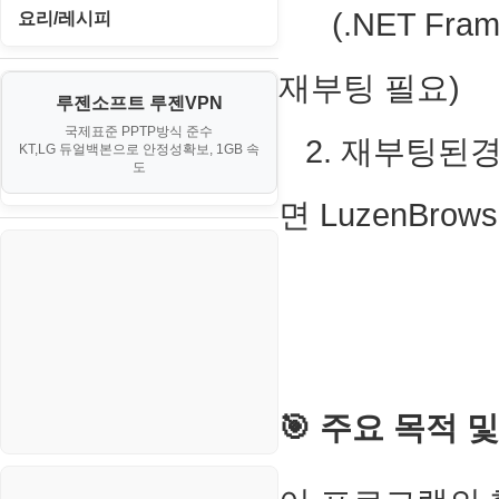
II. 가상 환경 관리 및 운영
경찰청-외사
IT/보안
휴대용게임
(.NET Fra
요리/레시피
MacOS/맥북
엔탑프로(NTOPPRO)
PHP - 최상급
III. 네트워킹 및 보안
경찰청-정보
게임
노하우
MCP
재부팅 필요)
오토아이템(AutoItem)
대출
IV. 클러스터 및 고가용성 (HA)
계약서
루젠소프트 루젠VPN
경제
소스/양념장
MS SQL Server
구축
휴폐업조회
국제표준 PPTP방식 준수
부동산
2. 재부팅된
등기소
KT,LG 듀얼백본으로 안정성확보, 1GB 속
부동산
한식
MySQL
도
V. 고급 기능 및 CLI 활용
신용카드
이력서
생활
면 LuzenBrows
PHP
VI. 장애 조치 (Failover) 심화 시
나리오
스포츠
VPN
정치
Windows
주식
리눅스(Linux)
코인
보안
🎯 주요 목적 
블로그