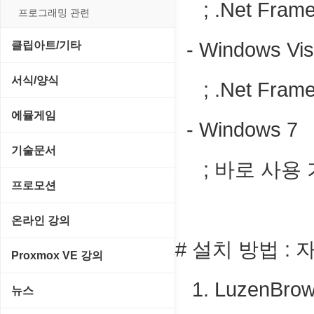
; .Net Fram
입력장치
프로그래밍 관련
저장장치
- Windows V
클립아트/기타
프린터
동영상 클립
서식/양식
; .Net Fram
사운드 클립
경찰청-감사
에뮬게임
- Windows 
아이콘/커서
경찰청-경무
Emulator(게임실행기)
기술문서
; 바로 사용 
이미지/월페이퍼
경찰청-경비
게임기게임
C#, .NET, Visual Studio
프로모션
테마/스킨
경찰청-교통
고전PC게임
Flutter(플루터)
고정아이피.net
온라인 강의
경찰청-범죄예방
네오지오게임
HTML/CSS
# 설치 방법 
루젠VPN(LuzenVPN)
PHP - 고급
Proxmox VE 강의
경찰청-수사
마메게임
Hyper-v
루젠호스팅(LuzenHosting)
PHP - 중급
1. LuzenBr
I. Proxmox VE 기본 환경 구축
경찰청-외국어번역본
뉴스
오락실게임
JavaScript
사무자동화
PHP - 초급