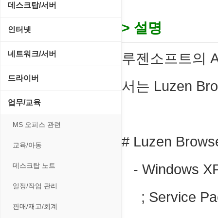
CD/CDR/DVD
데스크탑/서버
스포츠/레이싱
MP3 재생기
OS 업데이트
> 설명
Prometheus
인터넷
아케이드/액션
비디오 에디터
PC 관리/최적화
데스크탑 액세서리
FTP/텔넷/통신
네트워크/서버
루젠소프트의 A
앱플레이어
비디오 재생기
문서 편집기/리더
쉘/기능 확장
다운로드 관리툴
FTP 서버
온라인게임
드라이버
사운드 에디터
서는 Luzen B
바이러스 백신
스크린세이버
메신저/채팅
기타 서버
전략/시뮬레이션
SCSI/IDE/USB
사운드 재생기
업무/교육
압축파일 관리
실행기/툴바
메일/뉴스
네트워크 관리
플래시 게임
기타 드라이버
이미지 뷰어
MS 오피스 관련
파일/디스크
운영체제 ISO/Image
사이트 저작도구
네트워크 보안
# Luzen Bro
네트워크/모뎀
이미지 에디터
교육/아동
하드웨어 관련
커서/아이콘 툴
원격도구
백오피스/.NET
메인보드
코덱
데스크탑 노트
- Windows
폰트관리/인쇄
웹 브라우저
웹 서버
비디오/모니터
일정/작업 관리
; Service 
웹 유틸리티
사운드카드
판매/재고/회계
파일공유/클라우드