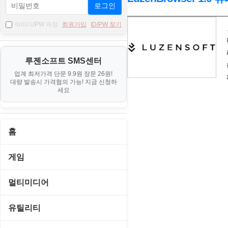
로그인
자
아이디/PW 저장
회원가입
ID/PW 찾기
료
기
루젠소프트 SMS센터
본
업계 최저가격 단문 9.9원 장문 26원!
정
대량 발송시 가격협의 가능! 지금 신청하
보
세요
홈
게임
게임 관련 툴
멀티미디어
롤플레잉/어드벤처
CD/DVD 재생기
유틸리티
보드/퍼즐/카지노
MP3 관련 툴