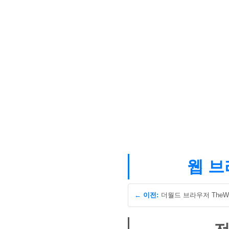
웹 브
← 이전: