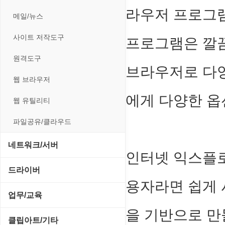
전략/시뮬레이션
사운드 재생기
압축파일 관리
라우저 프로그
실행기/툴바
메일/뉴스
플래시 게임
이미지 뷰어
파일/디스크
운영체제 ISO/Image
사이트 저작도구
프로그램은 깔끔
이미지 에디터
하드웨어 관련
커서/아이콘 툴
원격도구
코덱
브라우저로 다양
폰트관리/인쇄
웹 브라우저
에게 다양한 옵
웹 유틸리티
파일공유/클라우드
네트워크/서버
인터넷 익스플
FTP 서버
드라이버
용자라면 쉽게
기타 서버
SCSI/IDE/USB
업무/교육
네트워크 관리
을 기반으로 
기타 드라이버
MS 오피스 관련
클립아트/기타