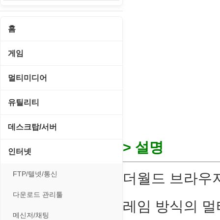
홈
게임
게임 관련 툴
멀티미디어
롤플레잉/어드벤처
CD/DVD 재생기
유틸리티
보드/퍼즐/카지노
MP3 관련 툴
CD/CDR/DVD
데스크탑/서버
스포츠/레이싱
MP3 재생기
> 설명
OS 업데이트
Prometheus
인터넷
아케이드/액션
비디오 에디터
PC 관리/최적화
데스크탑 액세서리
FTP/텔넷/통신
더월드 브라우저 (
앱플레이어
비디오 재생기
문서 편집기/리더
쉘/기능 확장
다운로드 관리툴
온라인게임
레임 방식의 멀
사운드 에디터
바이러스 백신
스크린세이버
메신저/채팅