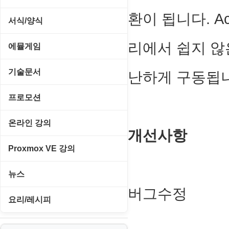
네트워크 보안
네트워크/모뎀
교육/아동
환이 됩니다. A
동영상 클립
서식/양식
백오피스/.NET
메인보드
데스크탑 노트
사운드 클립
경찰청-감사
리에서 쉽지 않
에뮬게임
웹 서버
비디오/모니터
일정/작업 관리
아이콘/커서
경찰청-경무
Emulator(게임실행기)
기술문서
난하게 구동됩
사운드카드
판매/재고/회계
이미지/월페이퍼
경찰청-경비
게임기게임
C#, .NET, Visual Studio
입력장치
프로모션
프로그래밍 관련
테마/스킨
경찰청-교통
고전PC게임
Flutter(플루터)
저장장치
고정아이피.net
온라인 강의
경찰청-범죄예방
개선사항
네오지오게임
HTML/CSS
프린터
루젠VPN(LuzenVPN)
PHP - 고급
Proxmox VE 강의
경찰청-수사
마메게임
Hyper-v
루젠호스팅(LuzenHosting)
PHP - 중급
I. Proxmox VE 기본 환경 구축
경찰청-외국어번역본
뉴스
오락실게임
JavaScript
사무자동화
PHP - 초급
버그수정
II. 가상 환경 관리 및 운영
경찰청-외사
IT/보안
휴대용게임
요리/레시피
MacOS/맥북
엔탑프로(NTOPPRO)
PHP - 최상급
III. 네트워킹 및 보안
경찰청-정보
게임
노하우
MCP
오토아이템(AutoItem)