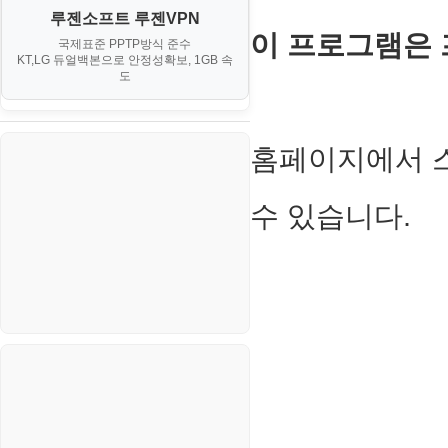
대출
IV. 클러스터 및 고가용성 (HA)
계약서
루젠소프트 루젠VPN
경제
소스/양념장
MS SQL Server
구축
이 프로그램은
휴폐업조회
국제표준 PPTP방식 준수
부동산
등기소
KT,LG 듀얼백본으로 안정성확보, 1GB 속
부동산
한식
MySQL
도
V. 고급 기능 및 CLI 활용
신용카드
이력서
생활
PHP
VI. 장애 조치 (Failover) 심화 시
나리오
스포츠
홈페이지에서 
VPN
정치
Windows
수 있습니다.
주식
리눅스(Linux)
코인
보안
블로그