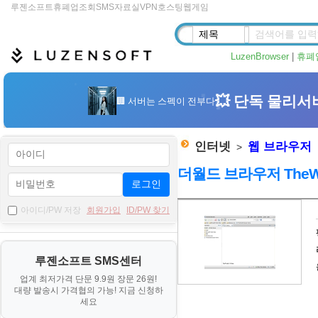
루젠소프트
휴폐업조회
SMS
자료실
VPN
호스팅
웹게임
LuzenBrowser
|
휴폐
인터넷
웹 브라우저
>
더월드 브라우저 TheWorld
로그인
자
아이디/PW 저장
회원가입
ID/PW 찾기
료
기
루젠소프트 SMS센터
본
업계 최저가격 단문 9.9원 장문 26원!
정
대량 발송시 가격협의 가능! 지금 신청하
보
세요