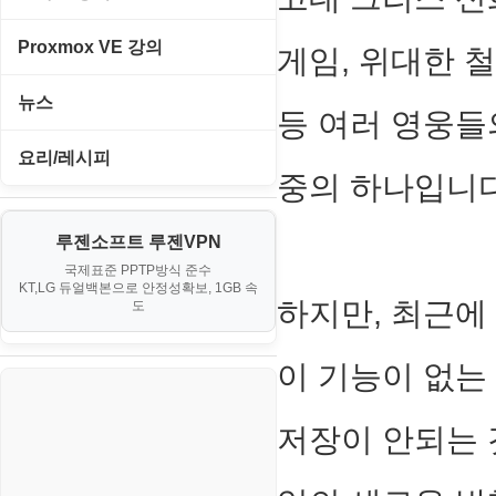
경찰청-범죄예방
네오지오게임
HTML/CSS
프린터
루젠VPN(LuzenVPN)
PHP - 고급
Proxmox VE 강의
게임, 위대한 
경찰청-수사
마메게임
Hyper-v
루젠호스팅(LuzenHosting)
PHP - 중급
I. Proxmox VE 기본 환경 구축
경찰청-외국어번역본
뉴스
오락실게임
등 여러 영웅들
JavaScript
사무자동화
PHP - 초급
II. 가상 환경 관리 및 운영
경찰청-외사
IT/보안
휴대용게임
요리/레시피
MacOS/맥북
엔탑프로(NTOPPRO)
중의 하나입니다
PHP - 최상급
III. 네트워킹 및 보안
경찰청-정보
게임
노하우
MCP
오토아이템(AutoItem)
대출
IV. 클러스터 및 고가용성 (HA)
계약서
루젠소프트 루젠VPN
경제
소스/양념장
MS SQL Server
구축
휴폐업조회
국제표준 PPTP방식 준수
부동산
등기소
KT,LG 듀얼백본으로 안정성확보, 1GB 속
부동산
한식
MySQL
하지만, 최근에
도
V. 고급 기능 및 CLI 활용
신용카드
이력서
생활
PHP
VI. 장애 조치 (Failover) 심화 시
이 기능이 없는
나리오
스포츠
VPN
저장이 안되는 
정치
Windows
주식
리눅스(Linux)