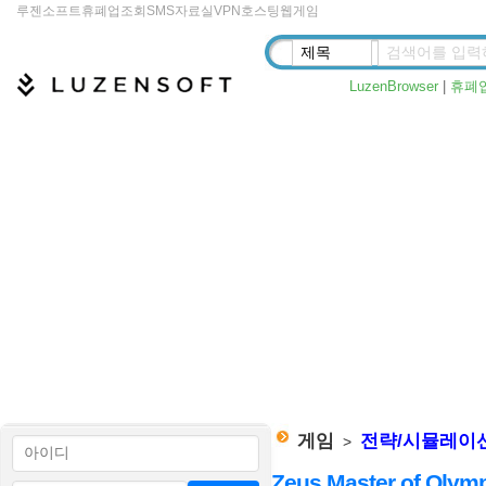
루젠소프트
휴폐업조회
SMS
자료실
VPN
호스팅
웹게임
LuzenBrowser
|
휴폐
게임
전략/시뮬레이
>
Zeus Master of Olym