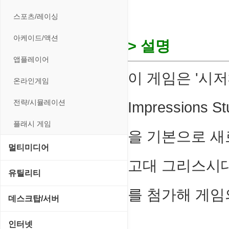
스포츠/레이싱
아케이드/액션
> 설명
앱플레이어
이 게임은 '시저
온라인게임
전략/시뮬레이션
Impression
플래시 게임
을 기본으로 새
멀티미디어
고대 그리스시
CD/DVD 재생기
유틸리티
를 첨가해 게임
MP3 관련 툴
CD/CDR/DVD
데스크탑/서버
MP3 재생기
OS 업데이트
Prometheus
인터넷