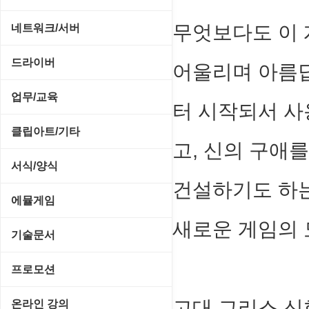
비디오 에디터
PC 관리/최적화
데스크탑 액세서리
FTP/텔넷/통신
무엇보다도 이 
네트워크/서버
비디오 재생기
문서 편집기/리더
쉘/기능 확장
다운로드 관리툴
FTP 서버
드라이버
사운드 에디터
어울리며 아름
바이러스 백신
스크린세이버
메신저/채팅
기타 서버
SCSI/IDE/USB
사운드 재생기
업무/교육
압축파일 관리
터 시작되서 사
실행기/툴바
메일/뉴스
네트워크 관리
기타 드라이버
이미지 뷰어
MS 오피스 관련
파일/디스크
클립아트/기타
운영체제 ISO/Image
사이트 저작도구
고, 신의 구애
네트워크 보안
네트워크/모뎀
이미지 에디터
교육/아동
하드웨어 관련
동영상 클립
커서/아이콘 툴
서식/양식
원격도구
백오피스/.NET
메인보드
코덱
건설하기도 하는
데스크탑 노트
사운드 클립
폰트관리/인쇄
경찰청-감사
웹 브라우저
에뮬게임
웹 서버
비디오/모니터
일정/작업 관리
아이콘/커서
새로운 게임의 
경찰청-경무
웹 유틸리티
Emulator(게임실행기)
기술문서
사운드카드
판매/재고/회계
이미지/월페이퍼
경찰청-경비
파일공유/클라우드
게임기게임
C#, .NET, Visual Studio
입력장치
프로모션
프로그래밍 관련
테마/스킨
경찰청-교통
고전PC게임
Flutter(플루터)
저장장치
고정아이피.net
고대 그리스 신
온라인 강의