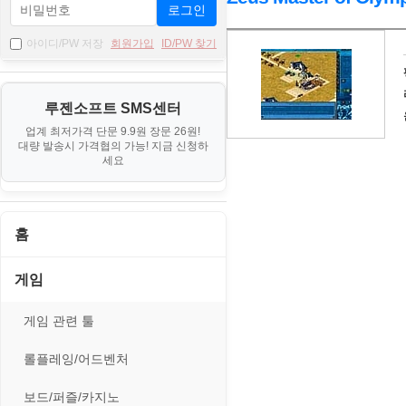
로그인
자
아이디/PW 저장
회원가입
ID/PW 찾기
료
기
루젠소프트 SMS센터
본
업계 최저가격 단문 9.9원 장문 26원!
정
대량 발송시 가격협의 가능! 지금 신청하
보
세요
홈
게임
게임 관련 툴
롤플레잉/어드벤처
보드/퍼즐/카지노