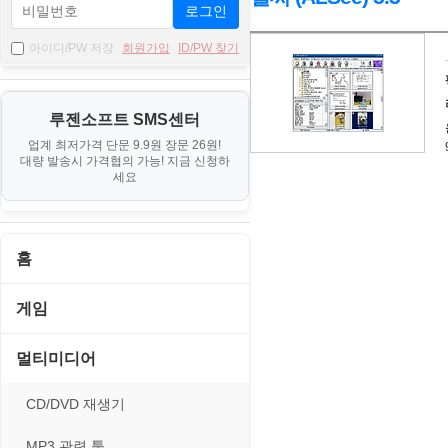
로그인
자
아이디/PW 저장
회원가입
ID/PW 찾기
료
기
루젠소프트 SMS센터
본
업계 최저가격 단문 9.9원 장문 26원!
정
대량 발송시 가격협의 가능! 지금 신청하
보
세요
홈
게임
게임 관련 툴
멀티미디어
롤플레잉/어드벤처
CD/DVD 재생기
보드/퍼즐/카지노
MP3 관련 툴