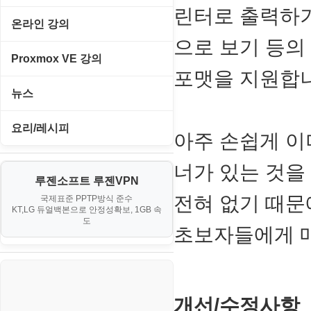
경찰청-교통
고전PC게임
린터로 출력하기,
Flutter(플루터)
저장장치
고정아이피.net
온라인 강의
경찰청-범죄예방
네오지오게임
으로 보기 등의
HTML/CSS
프린터
루젠VPN(LuzenVPN)
PHP - 고급
Proxmox VE 강의
경찰청-수사
마메게임
포맷을 지원합
Hyper-v
루젠호스팅(LuzenHosting)
PHP - 중급
I. Proxmox VE 기본 환경 구축
경찰청-외국어번역본
뉴스
오락실게임
JavaScript
사무자동화
PHP - 초급
II. 가상 환경 관리 및 운영
경찰청-외사
IT/보안
휴대용게임
요리/레시피
MacOS/맥북
아주 손쉽게 이
엔탑프로(NTOPPRO)
PHP - 최상급
III. 네트워킹 및 보안
경찰청-정보
게임
노하우
MCP
오토아이템(AutoItem)
너가 있는 것
대출
IV. 클러스터 및 고가용성 (HA)
계약서
루젠소프트 루젠VPN
경제
소스/양념장
MS SQL Server
구축
휴폐업조회
전혀 없기 때문
국제표준 PPTP방식 준수
부동산
등기소
KT,LG 듀얼백본으로 안정성확보, 1GB 속
부동산
한식
MySQL
도
V. 고급 기능 및 CLI 활용
초보자들에게 
신용카드
이력서
생활
PHP
VI. 장애 조치 (Failover) 심화 시
나리오
스포츠
VPN
정치
개선/수정사항
Windows