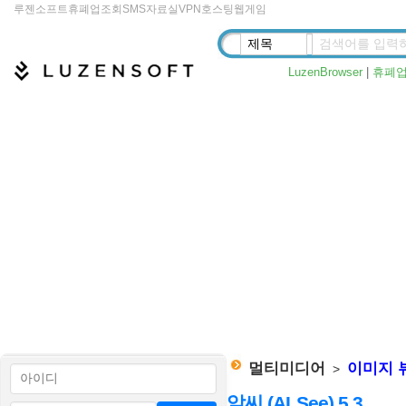
루젠소프트
휴폐업조회
SMS
자료실
VPN
호스팅
웹게임
LuzenBrowser
|
휴폐
멀티미디어
이미지 
>
알씨 (ALSee) 5.3