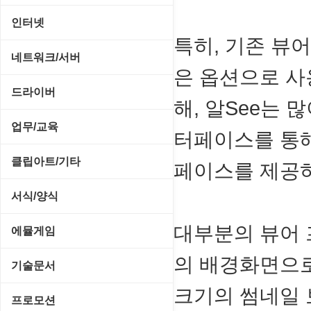
OS 업데이트
Prometheus
인터넷
특히, 기존 뷰
PC 관리/최적화
데스크탑 액세서리
FTP/텔넷/통신
네트워크/서버
은 옵션으로 사
문서 편집기/리더
쉘/기능 확장
다운로드 관리툴
FTP 서버
드라이버
바이러스 백신
해, 알See는
스크린세이버
메신저/채팅
기타 서버
SCSI/IDE/USB
업무/교육
압축파일 관리
터페이스를 통해
실행기/툴바
메일/뉴스
네트워크 관리
기타 드라이버
MS 오피스 관련
파일/디스크
클립아트/기타
운영체제 ISO/Image
페이스를 제공
사이트 저작도구
네트워크 보안
네트워크/모뎀
교육/아동
하드웨어 관련
동영상 클립
커서/아이콘 툴
서식/양식
원격도구
백오피스/.NET
메인보드
데스크탑 노트
사운드 클립
폰트관리/인쇄
경찰청-감사
대부분의 뷰어
웹 브라우저
에뮬게임
웹 서버
비디오/모니터
일정/작업 관리
아이콘/커서
경찰청-경무
웹 유틸리티
의 배경화면으로
Emulator(게임실행기)
기술문서
사운드카드
판매/재고/회계
이미지/월페이퍼
경찰청-경비
파일공유/클라우드
크기의 썸네일 
게임기게임
C#, .NET, Visual Studio
입력장치
프로모션
프로그래밍 관련
테마/스킨