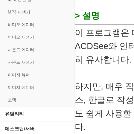
스포츠/레이싱
MP3 재생기
> 설명
아케이드/액션
비디오 에디터
이 프로그램은
앱플레이어
비디오 재생기
ACDSee와 
온라인게임
사운드 에디터
히 유사합니다.
전략/시뮬레이션
사운드 재생기
플래시 게임
이미지 뷰어
하지만, 매우 
이미지 에디터
스, 한글로 작
코덱
도 쉽게 사용할
유틸리티
다.
CD/CDR/DVD
데스크탑/서버