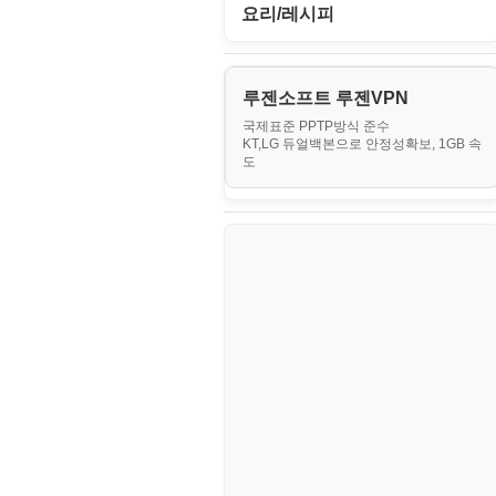
II. 가상 환경 관리 및 운영
경찰청-외사
IT/보안
휴대용게임
요리/레시피
MacOS/맥북
엔탑프로(NTOPPRO)
PHP - 최상급
III. 네트워킹 및 보안
경찰청-정보
게임
노하우
MCP
오토아이템(AutoItem)
대출
IV. 클러스터 및 고가용성 (HA)
계약서
루젠소프트 루젠VPN
경제
소스/양념장
MS SQL Server
구축
휴폐업조회
국제표준 PPTP방식 준수
부동산
등기소
KT,LG 듀얼백본으로 안정성확보, 1GB 속
부동산
한식
MySQL
도
V. 고급 기능 및 CLI 활용
신용카드
이력서
생활
PHP
VI. 장애 조치 (Failover) 심화 시
나리오
스포츠
VPN
정치
Windows
주식
리눅스(Linux)
코인
보안
블로그