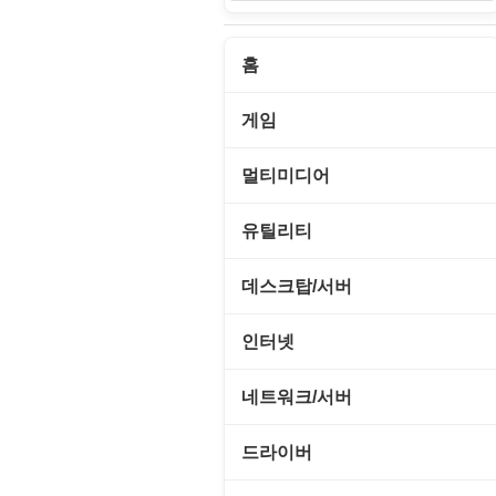
홈
게임
게임 관련 툴
멀티미디어
롤플레잉/어드벤처
CD/DVD 재생기
유틸리티
보드/퍼즐/카지노
MP3 관련 툴
CD/CDR/DVD
데스크탑/서버
스포츠/레이싱
MP3 재생기
OS 업데이트
Prometheus
인터넷
아케이드/액션
비디오 에디터
PC 관리/최적화
데스크탑 액세서리
FTP/텔넷/통신
네트워크/서버
앱플레이어
비디오 재생기
문서 편집기/리더
쉘/기능 확장
다운로드 관리툴
FTP 서버
온라인게임
드라이버
사운드 에디터
바이러스 백신
스크린세이버
메신저/채팅
기타 서버