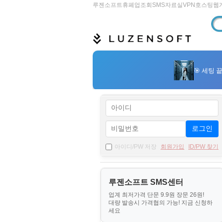
루젠소프트
휴폐업조회
SMS
자료실
VPN
호스팅
웹
로그인
아이디/PW 저장
회원가입
ID/PW 찾기
루젠소프트 SMS센터
업계 최저가격 단문 9.9원 장문 26원!
대량 발송시 가격협의 가능! 지금 신청하
세요