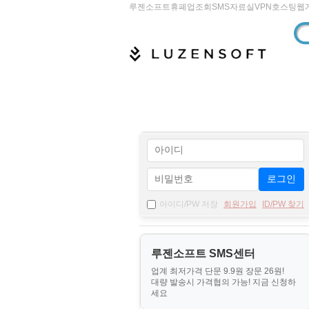
루젠소프트
휴폐업조회
SMS
자료실
VPN
호스팅
웹
로그인
아이디/PW 저장
회원가입
ID/PW 찾기
루젠소프트 SMS센터
업계 최저가격 단문 9.9원 장문 26원!
대량 발송시 가격협의 가능! 지금 신청하
세요