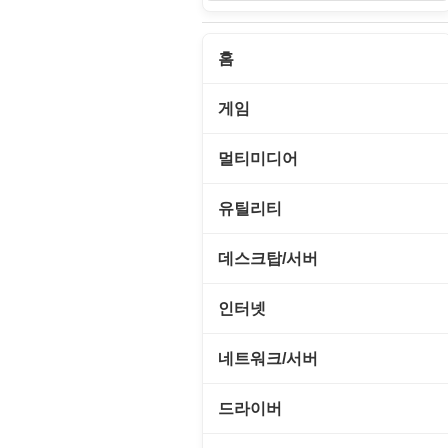
홈
게임
게임 관련 툴
멀티미디어
롤플레잉/어드벤처
CD/DVD 재생기
유틸리티
보드/퍼즐/카지노
MP3 관련 툴
CD/CDR/DVD
데스크탑/서버
스포츠/레이싱
MP3 재생기
OS 업데이트
Prometheus
인터넷
아케이드/액션
비디오 에디터
PC 관리/최적화
데스크탑 액세서리
FTP/텔넷/통신
네트워크/서버
앱플레이어
비디오 재생기
문서 편집기/리더
쉘/기능 확장
다운로드 관리툴
FTP 서버
온라인게임
드라이버
사운드 에디터
바이러스 백신
스크린세이버
메신저/채팅
기타 서버