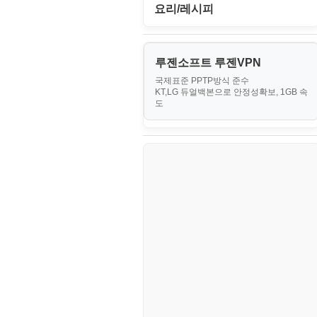
II. 가상 환경 관리 및 운영
경찰청-외사
IT/보안
휴대용게임
요리/레시피
MacOS/맥북
엔탑프로(NTOPPRO)
PHP - 최상급
III. 네트워킹 및 보안
경찰청-정보
게임
노하우
MCP
오토아이템(AutoItem)
대출
IV. 클러스터 및 고가용성 (HA)
계약서
루젠소프트 루젠VPN
경제
소스/양념장
MS SQL Server
구축
휴폐업조회
국제표준 PPTP방식 준수
부동산
등기소
KT,LG 듀얼백본으로 안정성확보, 1GB 속
부동산
한식
MySQL
도
V. 고급 기능 및 CLI 활용
신용카드
이력서
생활
PHP
VI. 장애 조치 (Failover) 심화 시
나리오
스포츠
VPN
정치
Windows
주식
리눅스(Linux)
코인
보안
블로그