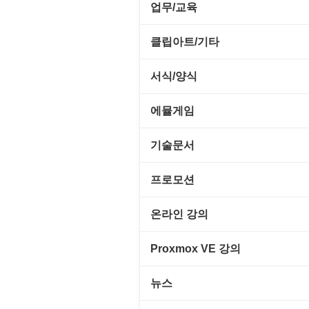
전략/시뮬레이션
SCSI/IDE/USB
사운드 재생기
업무/교육
압축파일 관리
실행기/툴바
메일/뉴스
네트워크 관리
플래시 게임
기타 드라이버
이미지 뷰어
MS 오피스 관련
파일/디스크
클립아트/기타
운영체제 ISO/Image
사이트 저작도구
네트워크 보안
네트워크/모뎀
이미지 에디터
교육/아동
하드웨어 관련
동영상 클립
커서/아이콘 툴
서식/양식
원격도구
백오피스/.NET
메인보드
코덱
데스크탑 노트
사운드 클립
폰트관리/인쇄
경찰청-감사
웹 브라우저
에뮬게임
웹 서버
비디오/모니터
일정/작업 관리
아이콘/커서
경찰청-경무
웹 유틸리티
Emulator(게임실행기)
기술문서
사운드카드
판매/재고/회계
이미지/월페이퍼
경찰청-경비
파일공유/클라우드
게임기게임
C#, .NET, Visual Studio
입력장치
프로모션
프로그래밍 관련
테마/스킨
경찰청-교통
고전PC게임
Flutter(플루터)
저장장치
고정아이피.net
온라인 강의
경찰청-범죄예방
네오지오게임
HTML/CSS
프린터
루젠VPN(LuzenVPN)
PHP - 고급
Proxmox VE 강의
경찰청-수사
마메게임
Hyper-v
루젠호스팅(LuzenHosting)
PHP - 중급
I. Proxmox VE 기본 환경 구축
경찰청-외국어번역본
뉴스
오락실게임
JavaScript
사무자동화
PHP - 초급