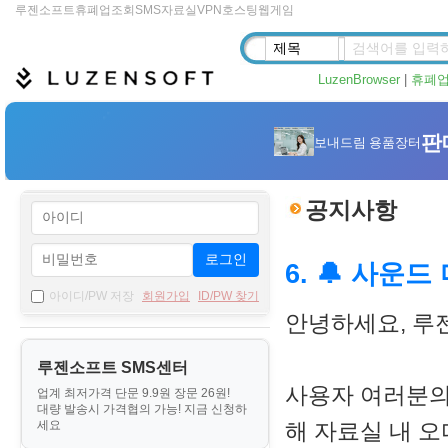
루젠소프트
휴폐업조회
SMS
자료실
VPN
호스팅
웹게임
LuzenBrowser
|
휴폐
공지사항
로그인
6. 🔔 사운
아이디/PW 저장
회원가입
ID/PW 찾기
안녕하세요, 루
루젠소프트 SMS센터
사용자 여러분의
업계 최저가격 단문 9.9원 장문 26원!
대량 발송시 가격협의 가능! 지금 신청하
세요
해 자료실 내 오