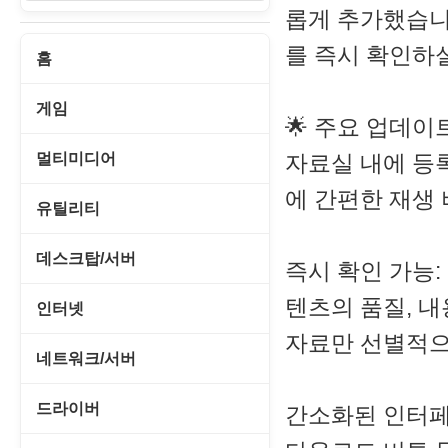
롭게 추가했습니
를 즉시 확인하실
홈
게임
🌟 주요 업데이
게임 관련 툴
멀티미디어
자료실 내에 등록
에 간편한 재생
롤플레잉/어드벤처
CD/DVD 재생기
유틸리티
보드/퍼즐/카지노
MP3 관련 툴
CD/CDR/DVD
데스크탑/서버
즉시 확인 가능:
스포츠/레이싱
MP3 재생기
OS 업데이트
텐츠의 품질, 내
Prometheus
인터넷
아케이드/액션
비디오 에디터
PC 관리/최적화
자료만 선별적으
데스크탑 액세서리
FTP/텔넷/통신
네트워크/서버
앱플레이어
비디오 재생기
문서 편집기/리더
쉘/기능 확장
다운로드 관리툴
FTP 서버
온라인게임
드라이버
간소화된 인터페
사운드 에디터
바이러스 백신
스크린세이버
메신저/채팅
기타 서버