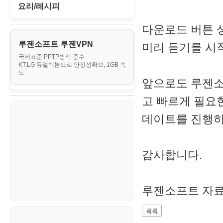
II. 가상 환경 관리 및 운영
경찰청-외사
IT/보안
휴대용게임
요리/레시피
MacOS/맥북
엔탑프로(NTOPPRO)
PHP - 최상급
III. 네트워킹 및 보안
경찰청-정보
게임
다운로드 버튼 상
노하우
MCP
오토아이템(AutoItem)
대출
IV. 클러스터 및 고가용성 (HA)
계약서
루젠소프트 루젠VPN
미리 듣기를 시
경제
소스/양념장
MS SQL Server
구축
휴폐업조회
국제표준 PPTP방식 준수
부동산
등기소
KT,LG 듀얼백본으로 안정성확보, 1GB 속
부동산
한식
MySQL
도
V. 고급 기능 및 CLI 활용
신용카드
앞으로도 루젠소
이력서
생활
PHP
VI. 장애 조치 (Failover) 심화 시
고 빠르게 필요
나리오
스포츠
VPN
데이트를 진행
정치
Windows
주식
감사합니다.
리눅스(Linux)
코인
보안
루젠소프트 자료
블로그