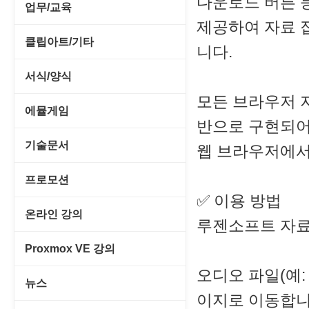
다운로드 버튼 등
전략/시뮬레이션
SCSI/IDE/USB
사운드 재생기
업무/교육
압축파일 관리
실행기/툴바
메일/뉴스
제공하여 자료 
네트워크 관리
플래시 게임
기타 드라이버
이미지 뷰어
MS 오피스 관련
파일/디스크
클립아트/기타
운영체제 ISO/Image
니다.
사이트 저작도구
네트워크 보안
네트워크/모뎀
이미지 에디터
교육/아동
하드웨어 관련
동영상 클립
커서/아이콘 툴
서식/양식
원격도구
백오피스/.NET
메인보드
코덱
데스크탑 노트
모든 브라우저 지원
사운드 클립
폰트관리/인쇄
경찰청-감사
웹 브라우저
에뮬게임
웹 서버
비디오/모니터
반으로 구현되어
일정/작업 관리
아이콘/커서
경찰청-경무
웹 유틸리티
Emulator(게임실행기)
기술문서
웹 브라우저에서
사운드카드
판매/재고/회계
이미지/월페이퍼
경찰청-경비
파일공유/클라우드
게임기게임
C#, .NET, Visual Studio
입력장치
프로모션
프로그래밍 관련
테마/스킨
경찰청-교통
✅ 이용 방법
고전PC게임
Flutter(플루터)
저장장치
고정아이피.net
온라인 강의
루젠소프트 자료
경찰청-범죄예방
네오지오게임
HTML/CSS
프린터
루젠VPN(LuzenVPN)
PHP - 고급
Proxmox VE 강의
경찰청-수사
마메게임
Hyper-v
루젠호스팅(LuzenHosting)
오디오 파일(예:
PHP - 중급
I. Proxmox VE 기본 환경 구축
경찰청-외국어번역본
뉴스
오락실게임
JavaScript
이지로 이동합니
사무자동화
PHP - 초급