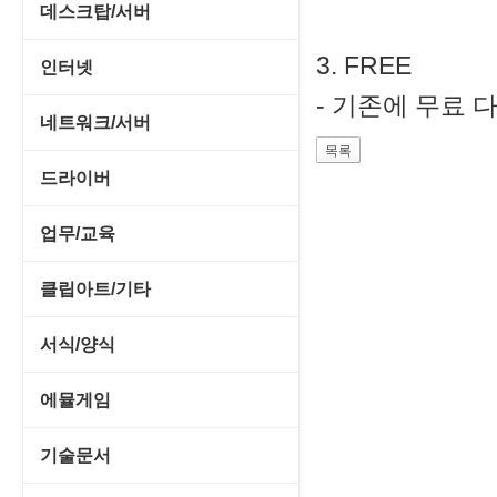
CD/CDR/DVD
데스크탑/서버
스포츠/레이싱
MP3 재생기
OS 업데이트
3. FREE
Prometheus
인터넷
아케이드/액션
비디오 에디터
PC 관리/최적화
- 기존에 무료 
데스크탑 액세서리
FTP/텔넷/통신
네트워크/서버
앱플레이어
비디오 재생기
문서 편집기/리더
쉘/기능 확장
다운로드 관리툴
FTP 서버
온라인게임
드라이버
사운드 에디터
바이러스 백신
스크린세이버
메신저/채팅
기타 서버
전략/시뮬레이션
SCSI/IDE/USB
사운드 재생기
업무/교육
압축파일 관리
실행기/툴바
메일/뉴스
네트워크 관리
플래시 게임
기타 드라이버
이미지 뷰어
MS 오피스 관련
파일/디스크
클립아트/기타
운영체제 ISO/Image
사이트 저작도구
네트워크 보안
네트워크/모뎀
이미지 에디터
교육/아동
하드웨어 관련
동영상 클립
커서/아이콘 툴
서식/양식
원격도구
백오피스/.NET
메인보드
코덱
데스크탑 노트
사운드 클립
폰트관리/인쇄
경찰청-감사
웹 브라우저
에뮬게임
웹 서버
비디오/모니터
일정/작업 관리
아이콘/커서
경찰청-경무
웹 유틸리티
Emulator(게임실행기)
기술문서
사운드카드
판매/재고/회계
이미지/월페이퍼
경찰청-경비
파일공유/클라우드