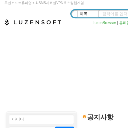
루젠소프트
휴폐업조회
SMS
자료실
VPN
호스팅
웹게임
LuzenBrowser
|
휴폐
공지사항