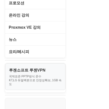
게임기게임
C#, .NET, Visual Studio
입력장치
프로모션
프로그래밍 관련
테마/스킨
경찰청-교통
고전PC게임
Flutter(플루터)
저장장치
고정아이피.net
온라인 강의
경찰청-범죄예방
네오지오게임
HTML/CSS
프린터
루젠VPN(LuzenVPN)
PHP - 고급
Proxmox VE 강의
경찰청-수사
마메게임
Hyper-v
루젠호스팅(LuzenHosting)
PHP - 중급
I. Proxmox VE 기본 환경 구축
경찰청-외국어번역본
뉴스
오락실게임
JavaScript
사무자동화
PHP - 초급
II. 가상 환경 관리 및 운영
경찰청-외사
IT/보안
휴대용게임
요리/레시피
MacOS/맥북
엔탑프로(NTOPPRO)
PHP - 최상급
III. 네트워킹 및 보안
경찰청-정보
게임
노하우
MCP
오토아이템(AutoItem)
대출
IV. 클러스터 및 고가용성 (HA)
계약서
루젠소프트 루젠VPN
경제
소스/양념장
MS SQL Server
구축
휴폐업조회
국제표준 PPTP방식 준수
부동산
등기소
KT,LG 듀얼백본으로 안정성확보, 1GB 속
부동산
한식
MySQL
도
V. 고급 기능 및 CLI 활용
신용카드
이력서
생활
PHP
VI. 장애 조치 (Failover) 심화 시
나리오
스포츠
VPN