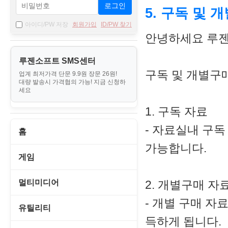
로그인
5. 구독 및
아이디/PW 저장
회원가입
ID/PW 찾기
안녕하세요 루젠
루젠소프트 SMS센터
구독 및 개별구
업계 최저가격 단문 9.9원 장문 26원!
대량 발송시 가격협의 가능! 지금 신청하
세요
1. 구독 자료
- 자료실내 구독
홈
가능합니다.
게임
게임 관련 툴
멀티미디어
2. 개별구매 자
- 개별 구매 자
롤플레잉/어드벤처
CD/DVD 재생기
유틸리티
득하게 됩니다.
보드/퍼즐/카지노
MP3 관련 툴