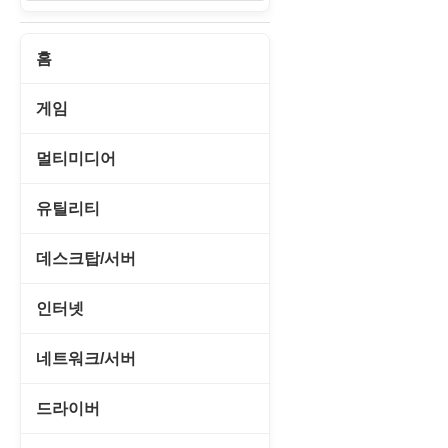
홈
게임
게임 관련 툴
멀티미디어
롤플레잉/어드벤처
CD/DVD 재생기
유틸리티
보드/퍼즐/카지노
MP3 관련 툴
CD/CDR/DVD
데스크탑/서버
스포츠/레이싱
MP3 재생기
OS 업데이트
Prometheus
인터넷
아케이드/액션
비디오 에디터
PC 관리/최적화
데스크탑 액세서리
FTP/텔넷/통신
네트워크/서버
앱플레이어
비디오 재생기
문서 편집기/리더
쉘/기능 확장
다운로드 관리툴
FTP 서버
온라인게임
드라이버
사운드 에디터
바이러스 백신
스크린세이버
메신저/채팅
기타 서버