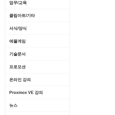
전략/시뮬레이션
SCSI/IDE/USB
사운드 재생기
업무/교육
압축파일 관리
실행기/툴바
메일/뉴스
네트워크 관리
플래시 게임
기타 드라이버
이미지 뷰어
MS 오피스 관련
파일/디스크
클립아트/기타
운영체제 ISO/Image
사이트 저작도구
네트워크 보안
네트워크/모뎀
이미지 에디터
교육/아동
하드웨어 관련
동영상 클립
커서/아이콘 툴
서식/양식
원격도구
백오피스/.NET
메인보드
코덱
데스크탑 노트
사운드 클립
폰트관리/인쇄
경찰청-감사
웹 브라우저
에뮬게임
웹 서버
비디오/모니터
일정/작업 관리
아이콘/커서
경찰청-경무
웹 유틸리티
Emulator(게임실행기)
기술문서
사운드카드
판매/재고/회계
이미지/월페이퍼
경찰청-경비
파일공유/클라우드
게임기게임
C#, .NET, Visual Studio
입력장치
프로모션
프로그래밍 관련
테마/스킨
경찰청-교통
고전PC게임
Flutter(플루터)
저장장치
고정아이피.net
온라인 강의
경찰청-범죄예방
네오지오게임
HTML/CSS
프린터
루젠VPN(LuzenVPN)
PHP - 고급
Proxmox VE 강의
경찰청-수사
마메게임
Hyper-v
루젠호스팅(LuzenHosting)
PHP - 중급
I. Proxmox VE 기본 환경 구축
경찰청-외국어번역본
뉴스
오락실게임
JavaScript
사무자동화
PHP - 초급