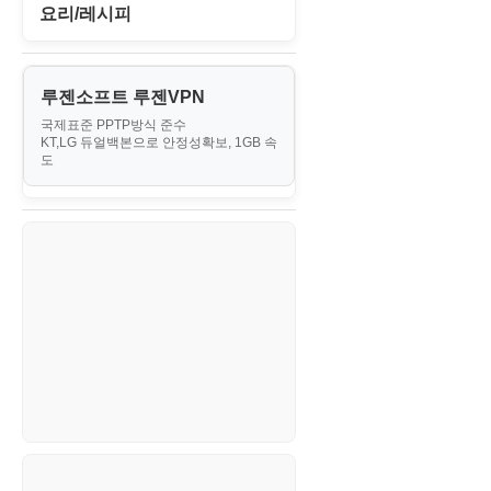
II. 가상 환경 관리 및 운영
경찰청-외사
IT/보안
휴대용게임
요리/레시피
MacOS/맥북
엔탑프로(NTOPPRO)
PHP - 최상급
III. 네트워킹 및 보안
경찰청-정보
게임
노하우
MCP
오토아이템(AutoItem)
대출
IV. 클러스터 및 고가용성 (HA)
계약서
루젠소프트 루젠VPN
경제
소스/양념장
MS SQL Server
구축
휴폐업조회
국제표준 PPTP방식 준수
부동산
등기소
KT,LG 듀얼백본으로 안정성확보, 1GB 속
부동산
한식
MySQL
도
V. 고급 기능 및 CLI 활용
신용카드
이력서
생활
PHP
VI. 장애 조치 (Failover) 심화 시
나리오
스포츠
VPN
정치
Windows
주식
리눅스(Linux)
코인
보안
블로그