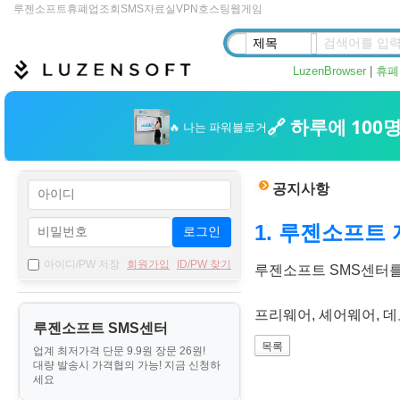
루젠소프트
휴폐업조회
SMS
자료실
VPN
호스팅
웹게임
LuzenBrowser
|
휴폐
공지사항
1. 루젠소프트 
로그인
아이디/PW 저장
회원가입
ID/PW 찾기
루젠소프트 SMS센터를
프리웨어, 셰어웨어, 
루젠소프트 SMS센터
업계 최저가격 단문 9.9원 장문 26원!
대량 발송시 가격협의 가능! 지금 신청하
세요