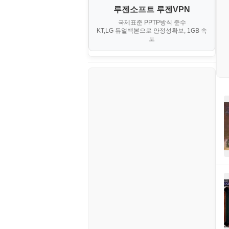
대출
IV. 클러스터 및 고가용성 (HA)
계약서
루젠소프트 루젠VPN
경제
소스/양념장
MS SQL Server
구축
휴폐업조회
국제표준 PPTP방식 준수
부동산
등기소
KT,LG 듀얼백본으로 안정성확보, 1GB 속
부동산
한식
MySQL
도
V. 고급 기능 및 CLI 활용
신용카드
이력서
생활
PHP
VI. 장애 조치 (Failover) 심화 시
나리오
스포츠
VPN
정치
Windows
주식
리눅스(Linux)
코인
보안
블로그