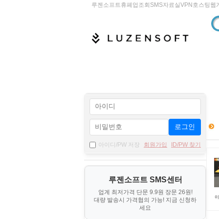
루젠소프트
휴폐업조회
SMS
자료실
VPN
호스팅
웹
로그인
아이디/PW 저장
회원가입
ID/PW 찾기
루젠소프트 SMS센터
업계 최저가격 단문 9.9원 장문 26원!
이
대량 발송시 가격협의 가능! 지금 신청하
세요