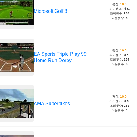
평점:
10.0
라이센스:
데모
Microsoft Golf 3
조회횟수:
260
다운횟수:
5
평점:
10.0
EA Sports Triple Play 99
라이센스:
데모
Home Run Derby
조회횟수:
254
다운횟수:
6
평점:
10.0
라이센스:
데모
AMA Superbikes
조회횟수:
252
다운횟수:
4