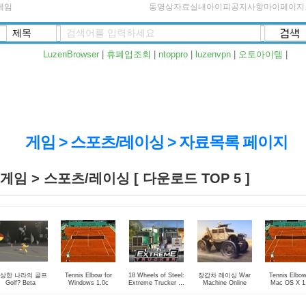
게임
동영상자료실
내아이피
공지사항
마이페이지
LuzenBrowser
|
휴폐업조회
|
ntoppro
|
luzenvpn
|
오토아이템
|
게임 > 스포츠/레이싱 > 자료목록 페이지
게임 > 스포츠/레이싱 [ 다운로드 TOP 5 ]
상한 나라의 골프
Tennis Elbow for
18 Wheels of Steel:
장갑차 레이싱 War
Tennis Elbow
Golf? Beta
Windows 1.0c
Extreme Trucker 데
Machine Online
Mac OS X 1
모