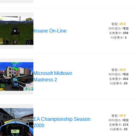
평점:
10.0
라이센스:
데모
Insane On-Line
조회횟수:
258
다운횟수:
3
평점:
10.0
Microsoft Midtown
라이센스:
데모
Madness 2
조회횟수:
302
다운횟수:
20
평점:
10.0
EA Championship Season
라이센스:
데모
2000
조회횟수:
274
다운횟수:
20