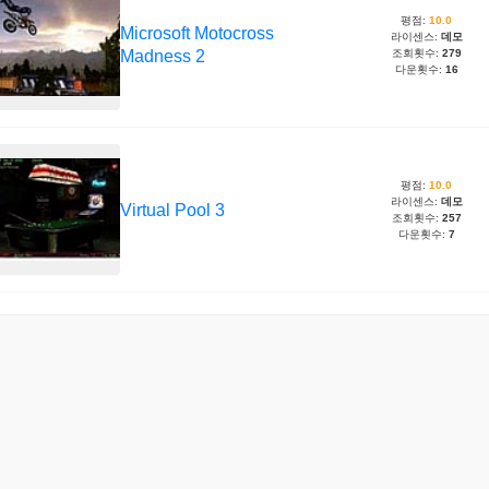
평점:
10.0
Microsoft Motocross
라이센스:
데모
Madness 2
조회횟수:
279
다운횟수:
16
평점:
10.0
라이센스:
데모
Virtual Pool 3
조회횟수:
257
다운횟수:
7