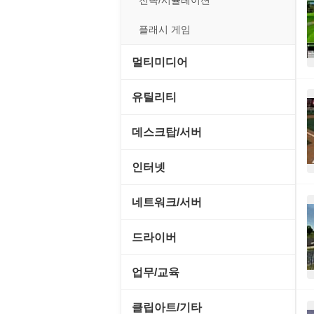
전략/시뮬레이션
플래시 게임
멀티미디어
CD/DVD 재생기
유틸리티
MP3 관련 툴
CD/CDR/DVD
데스크탑/서버
MP3 재생기
OS 업데이트
Prometheus
인터넷
비디오 에디터
PC 관리/최적화
데스크탑 액세서리
FTP/텔넷/통신
네트워크/서버
비디오 재생기
문서 편집기/리더
쉘/기능 확장
다운로드 관리툴
FTP 서버
드라이버
사운드 에디터
바이러스 백신
스크린세이버
메신저/채팅
기타 서버
SCSI/IDE/USB
사운드 재생기
업무/교육
압축파일 관리
실행기/툴바
메일/뉴스
네트워크 관리
기타 드라이버
이미지 뷰어
MS 오피스 관련
파일/디스크
클립아트/기타
운영체제 ISO/Image