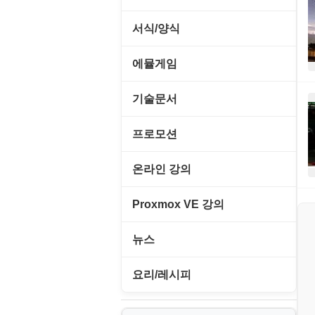
사이트 저작도구
네트워크 보안
네트워크/모뎀
이미지 에디터
교육/아동
하드웨어 관련
동영상 클립
커서/아이콘 툴
서식/양식
원격도구
백오피스/.NET
메인보드
코덱
데스크탑 노트
사운드 클립
폰트관리/인쇄
경찰청-감사
웹 브라우저
에뮬게임
웹 서버
비디오/모니터
일정/작업 관리
아이콘/커서
경찰청-경무
웹 유틸리티
Emulator(게임실행기)
기술문서
사운드카드
판매/재고/회계
이미지/월페이퍼
경찰청-경비
파일공유/클라우드
게임기게임
C#, .NET, Visual Studio
입력장치
프로모션
프로그래밍 관련
테마/스킨
경찰청-교통
고전PC게임
Flutter(플루터)
저장장치
고정아이피.net
온라인 강의
경찰청-범죄예방
네오지오게임
HTML/CSS
프린터
루젠VPN(LuzenVPN)
PHP - 고급
Proxmox VE 강의
경찰청-수사
마메게임
Hyper-v
루젠호스팅(LuzenHosting)
PHP - 중급
I. Proxmox VE 기본 환경 구축
경찰청-외국어번역본
뉴스
오락실게임
JavaScript
사무자동화
PHP - 초급
II. 가상 환경 관리 및 운영
경찰청-외사
IT/보안
휴대용게임
요리/레시피
MacOS/맥북
엔탑프로(NTOPPRO)
PHP - 최상급
III. 네트워킹 및 보안
경찰청-정보
게임
노하우
MCP
오토아이템(AutoItem)