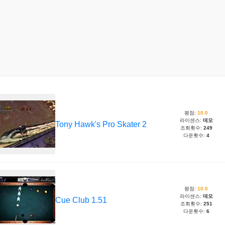
평점:
10.0
라이센스:
데모
Tony Hawk's Pro Skater 2
조회횟수:
249
다운횟수:
4
평점:
10.0
라이센스:
데모
Cue Club 1.51
조회횟수:
251
다운횟수:
6