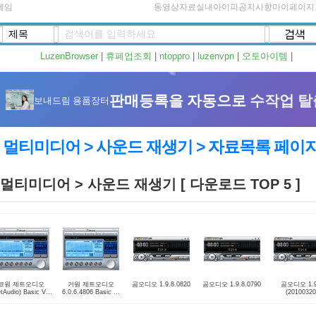
게임
동영상자료실
내아이피
공지사항
마이페이지
LuzenBrowser
|
휴폐업조회
|
ntoppro
|
luzenvpn
|
오토아이템
|
멀티미디어 > 사운드 재생기 > 자료목록 페이
멀티미디어 > 사운드 재생기 [ 다운로드 TOP 5 ]
코원 제트오디오
거원 제트오디오
곰오디오 1.9.8.0820
곰오디오 1.9.8.0790
곰오디오 1.9
etAudio) Basic VX
6.0.6.4806 Basic 한
(20100320
7.6.0 한글판
글판