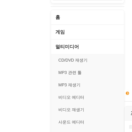
홈
게임
게임 관련 툴
멀티미디어
롤플레잉/어드벤처
CD/DVD 재생기
보드/퍼즐/카지노
MP3 관련 툴
스포츠/레이싱
MP3 재생기
아케이드/액션
비디오 에디터
앱플레이어
비디오 재생기
온라인게임
사운드 에디터