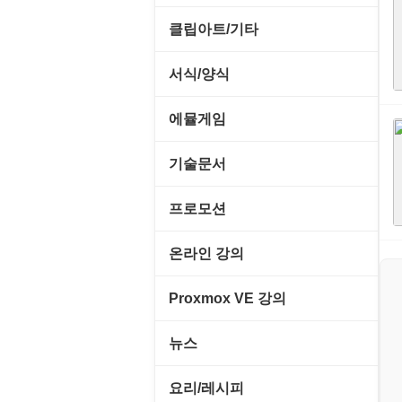
메일/뉴스
네트워크 관리
기타 드라이버
MS 오피스 관련
파일/디스크
클립아트/기타
운영체제 ISO/Image
사이트 저작도구
네트워크 보안
네트워크/모뎀
교육/아동
하드웨어 관련
동영상 클립
커서/아이콘 툴
서식/양식
원격도구
백오피스/.NET
메인보드
데스크탑 노트
사운드 클립
폰트관리/인쇄
경찰청-감사
웹 브라우저
에뮬게임
웹 서버
비디오/모니터
일정/작업 관리
아이콘/커서
경찰청-경무
웹 유틸리티
Emulator(게임실행기)
기술문서
사운드카드
판매/재고/회계
이미지/월페이퍼
경찰청-경비
파일공유/클라우드
게임기게임
C#, .NET, Visual Studio
입력장치
프로모션
프로그래밍 관련
테마/스킨
경찰청-교통
고전PC게임
Flutter(플루터)
저장장치
고정아이피.net
온라인 강의
경찰청-범죄예방
네오지오게임
HTML/CSS
프린터
루젠VPN(LuzenVPN)
PHP - 고급
Proxmox VE 강의
경찰청-수사
마메게임
Hyper-v
루젠호스팅(LuzenHosting)
PHP - 중급
I. Proxmox VE 기본 환경 구축
경찰청-외국어번역본
뉴스
오락실게임
JavaScript
사무자동화
PHP - 초급
II. 가상 환경 관리 및 운영
경찰청-외사
IT/보안
휴대용게임
요리/레시피
MacOS/맥북
엔탑프로(NTOPPRO)