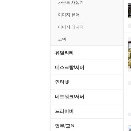
전략/시뮬레이션
사운드 재생기
플래시 게임
이미지 뷰어
이미지 에디터
코덱
유틸리티
CD/CDR/DVD
데스크탑/서버
OS 업데이트
Prometheus
인터넷
PC 관리/최적화
데스크탑 액세서리
FTP/텔넷/통신
네트워크/서버
문서 편집기/리더
쉘/기능 확장
다운로드 관리툴
FTP 서버
드라이버
바이러스 백신
스크린세이버
메신저/채팅
기타 서버
SCSI/IDE/USB
업무/교육
압축파일 관리
실행기/툴바