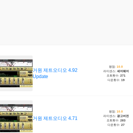
평점:
10.0
거원 제트오디오 4.92
라이센스:
셰어웨어
Update
조회횟수:
271
다운횟수:
19
평점:
10.0
라이센스:
광고버전
거원 제트오디오 4.71
조회횟수:
283
다운횟수:
27