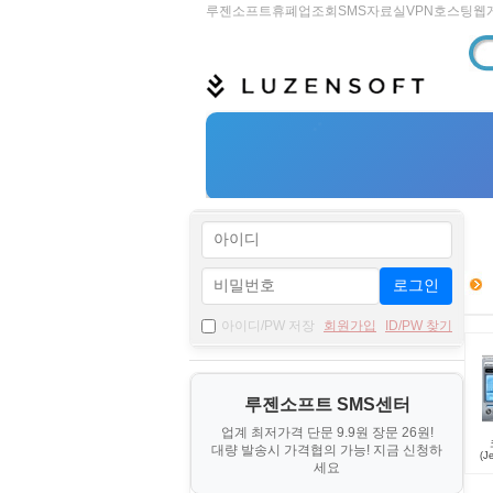
루젠소프트
휴폐업조회
SMS
자료실
VPN
호스팅
웹
로그인
아이디/PW 저장
회원가입
ID/PW 찾기
루젠소프트 SMS센터
업계 최저가격 단문 9.9원 장문 26원!
대량 발송시 가격협의 가능! 지금 신청하
(J
세요