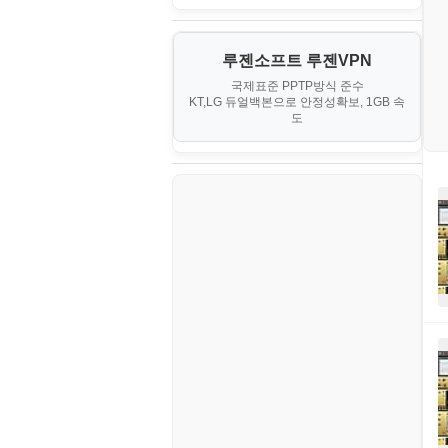
PHP - 최상급
III. 네트워킹 및 보안
경찰청-정보
게임
노하우
MCP
오토아이템(AutoItem)
대출
IV. 클러스터 및 고가용성 (HA)
계약서
루젠소프트 루젠VPN
경제
소스/양념장
MS SQL Server
구축
휴폐업조회
국제표준 PPTP방식 준수
부동산
등기소
KT,LG 듀얼백본으로 안정성확보, 1GB 속
부동산
한식
MySQL
도
V. 고급 기능 및 CLI 활용
신용카드
이력서
생활
PHP
VI. 장애 조치 (Failover) 심화 시
나리오
스포츠
VPN
정치
Windows
주식
리눅스(Linux)
코인
보안
블로그