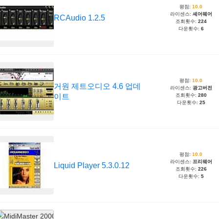
평점:
10.0
라이센스:
셰어웨어
RCAudio 1.2.5
조회횟수:
224
다운횟수:
6
평점:
10.0
거원 제트오디오 4.6 업데
라이센스:
광고버전
이트
조회횟수:
280
다운횟수:
25
평점:
10.0
라이센스:
프리웨어
Liquid Player 5.3.0.12
조회횟수:
226
다운횟수:
5