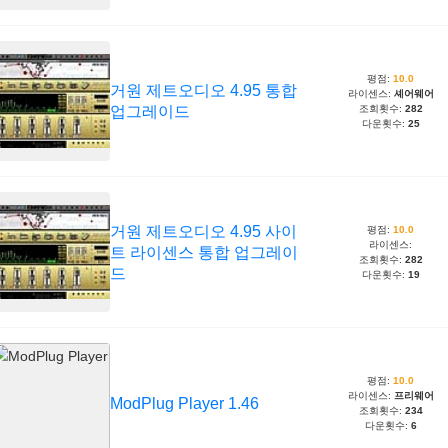
평점:
10.0
거원 제트오디오 4.95 통합
라이센스:
셰어웨어
업그레이드
조회횟수:
282
다운횟수:
25
거원 제트오디오 4.95 사이
평점:
10.0
라이센스:
트 라이센스 통합 업그레이
조회횟수:
282
드
다운횟수:
19
평점:
10.0
라이센스:
프리웨어
ModPlug Player 1.46
조회횟수:
234
다운횟수:
6