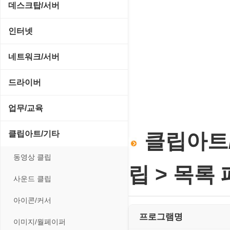
CD/CDR/DVD
데스크탑/서버
스포츠/레이싱
MP3 재생기
OS 업데이트
Prometheus
인터넷
아케이드/액션
비디오 에디터
PC 관리/최적화
데스크탑 액세서리
FTP/텔넷/통신
네트워크/서버
앱플레이어
비디오 재생기
문서 편집기/리더
쉘/기능 확장
다운로드 관리툴
FTP 서버
온라인게임
드라이버
사운드 에디터
바이러스 백신
스크린세이버
메신저/채팅
기타 서버
전략/시뮬레이션
SCSI/IDE/USB
사운드 재생기
업무/교육
압축파일 관리
실행기/툴바
메일/뉴스
네트워크 관리
플래시 게임
기타 드라이버
이미지 뷰어
MS 오피스 관련
파일/디스크
클립아트/기타
클립아트/
운영체제 ISO/Image
사이트 저작도구
네트워크 보안
네트워크/모뎀
이미지 에디터
교육/아동
하드웨어 관련
동영상 클립
커서/아이콘 툴
원격도구
백오피스/.NET
립 > 목록
메인보드
코덱
데스크탑 노트
사운드 클립
폰트관리/인쇄
웹 브라우저
웹 서버
비디오/모니터
일정/작업 관리
아이콘/커서
웹 유틸리티
사운드카드
프로그램명
판매/재고/회계
이미지/월페이퍼
파일공유/클라우드