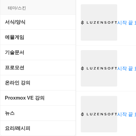
입력장치
프로그래밍 관련
테마/스킨
저장장치
서식/양식
시작 끝 
프린터
경찰청-감사
에뮬게임
경찰청-경무
Emulator(게임실행기)
기술문서
경찰청-경비
게임기게임
C#, .NET, Visual Studio
프로모션
시작 끝 
경찰청-교통
고전PC게임
Flutter(플루터)
고정아이피.net
온라인 강의
경찰청-범죄예방
네오지오게임
HTML/CSS
루젠VPN(LuzenVPN)
PHP - 고급
Proxmox VE 강의
경찰청-수사
마메게임
Hyper-v
루젠호스팅(LuzenHosting)
PHP - 중급
I. Proxmox VE 기본 환경 구축
경찰청-외국어번역본
뉴스
시작 끝 
오락실게임
JavaScript
사무자동화
PHP - 초급
II. 가상 환경 관리 및 운영
경찰청-외사
IT/보안
휴대용게임
요리/레시피
MacOS/맥북
엔탑프로(NTOPPRO)
PHP - 최상급