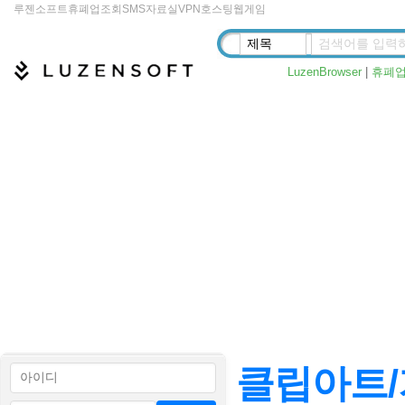
루젠소프트
휴폐업조회
SMS
자료실
VPN
호스팅
웹게임
LuzenBrowser
|
휴폐
클립아트/