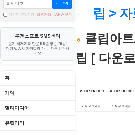
로그인
립 > 
아이디/PW 저장
회원가입
ID/PW 찾기
클립아트/
루젠소프트 SMS센터
업계 최저가격 단문 9.9원 장문 26원!
대량 발송시 가격협의 가능! 지금 신청하
세요
립 [ 다운로드
홈
게임
게임 관련 툴
시작 끝 효과음 1
시작 끝 효과음 2
멀티미디어
롤플레잉/어드벤처
CD/DVD 재생기
유틸리티
보드/퍼즐/카지노
MP3 관련 툴