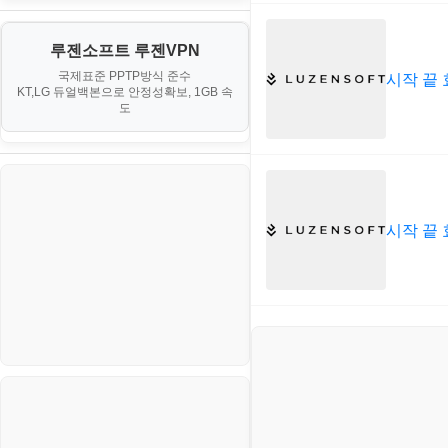
III. 네트워킹 및 보안
경찰청-정보
게임
노하우
MCP
오토아이템(AutoItem)
대출
IV. 클러스터 및 고가용성 (HA)
계약서
루젠소프트 루젠VPN
경제
소스/양념장
MS SQL Server
구축
휴폐업조회
국제표준 PPTP방식 준수
시작 끝 
부동산
등기소
KT,LG 듀얼백본으로 안정성확보, 1GB 속
부동산
한식
MySQL
도
V. 고급 기능 및 CLI 활용
신용카드
이력서
생활
PHP
VI. 장애 조치 (Failover) 심화 시
나리오
스포츠
VPN
정치
시작 끝 
Windows
주식
리눅스(Linux)
코인
보안
블로그