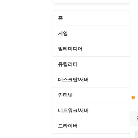
홈
게임
게임 관련 툴
멀티미디어
롤플레잉/어드벤처
CD/DVD 재생기
유틸리티
보드/퍼즐/카지노
MP3 관련 툴
CD/CDR/DVD
데스크탑/서버
스포츠/레이싱
MP3 재생기
OS 업데이트
Prometheus
인터넷
아케이드/액션
비디오 에디터
PC 관리/최적화
데스크탑 액세서리
FTP/텔넷/통신
네트워크/서버
앱플레이어
비디오 재생기
문서 편집기/리더
쉘/기능 확장
다운로드 관리툴
FTP 서버
온라인게임
드라이버
사운드 에디터
바이러스 백신
스크린세이버
메신저/채팅
기타 서버