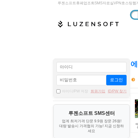
루젠소프트
휴폐업조회
SMS
자료실
VPN
호스팅
웹
에
로그인
아이디/PW 저장
회원가입
ID/PW 찾기
루젠소프트 SMS센터
업계 최저가격 단문 9.9원 장문 26원!
마
대량 발송시 가격협의 가능! 지금 신청하
세요