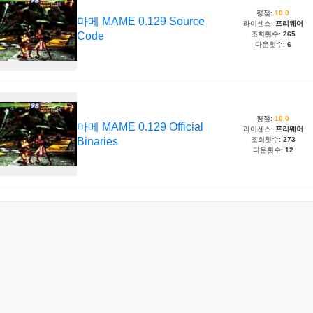
평점:
10.0
마메 MAME 0.129 Source
라이센스:
프리웨어
Code
조회횟수:
265
다운횟수:
6
평점:
10.0
마메 MAME 0.129 Official
라이센스:
프리웨어
Binaries
조회횟수:
273
다운횟수:
12