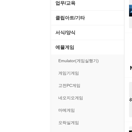
전략/시뮬레이션
SCSI/IDE/USB
사운드 재생기
업무/교육
압축파일 관리
실행기/툴바
메일/뉴스
네트워크 관리
플래시 게임
기타 드라이버
이미지 뷰어
MS 오피스 관련
파일/디스크
클립아트/기타
운영체제 ISO/Image
사이트 저작도구
네트워크 보안
네트워크/모뎀
이미지 에디터
교육/아동
하드웨어 관련
동영상 클립
커서/아이콘 툴
서식/양식
원격도구
백오피스/.NET
메인보드
코덱
데스크탑 노트
사운드 클립
폰트관리/인쇄
경찰청-감사
웹 브라우저
에뮬게임
웹 서버
비디오/모니터
일정/작업 관리
아이콘/커서
경찰청-경무
웹 유틸리티
Emulator(게임실행기)
사운드카드
판매/재고/회계
이미지/월페이퍼
경찰청-경비
파일공유/클라우드
게임기게임
입력장치
프로그래밍 관련
테마/스킨
경찰청-교통
고전PC게임
저장장치
경찰청-범죄예방
네오지오게임
프린터
경찰청-수사
마메게임
경찰청-외국어번역본
오락실게임