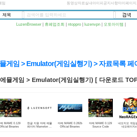
게임
동영상자료실
내아이피
공지사항
마이페이지
LuzenBrowser
|
휴폐업조회
|
ntoppro
|
luzenvpn
|
오토아이템
|
뮬게임 > Emulator(게임실행기) > 자료목록 
에뮬게임 > Emulator(게임실행기) [ 다운로드 TOP 
메 MAME 0.129
한글 지원 마메 에뮬
마메 MAME 0.282b
마메 MAME 0.129
네오지오 게임
Official Binaries
레이터 Mamelon A-
Official Binaries
Source Code
네오레이지x5
2005
(NeoRAGEx5