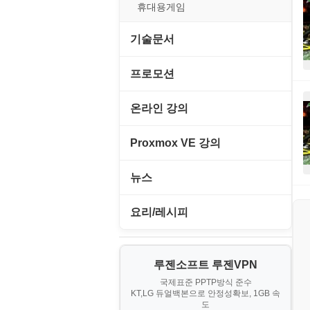
경찰청-외사
휴대용게임
경찰청-정보
기술문서
계약서
C#, .NET, Visual Studio
프로모션
등기소
Flutter(플루터)
고정아이피.net
온라인 강의
이력서
HTML/CSS
루젠VPN(LuzenVPN)
PHP - 고급
Proxmox VE 강의
Hyper-v
루젠호스팅(LuzenHosting)
PHP - 중급
I. Proxmox VE 기본 환경 구축
뉴스
JavaScript
사무자동화
PHP - 초급
II. 가상 환경 관리 및 운영
IT/보안
요리/레시피
MacOS/맥북
엔탑프로(NTOPPRO)
PHP - 최상급
III. 네트워킹 및 보안
게임
노하우
MCP
오토아이템(AutoItem)
대출
IV. 클러스터 및 고가용성 (HA)
루젠소프트 루젠VPN
경제
소스/양념장
MS SQL Server
구축
휴폐업조회
국제표준 PPTP방식 준수
부동산
KT,LG 듀얼백본으로 안정성확보, 1GB 속
부동산
한식
MySQL
도
V. 고급 기능 및 CLI 활용