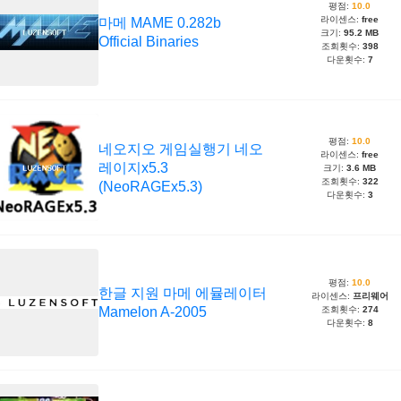
평점:
10.0
라이센스:
free
마메 MAME 0.282b
크기:
95.2 MB
Official Binaries
조회횟수:
398
다운횟수:
7
평점:
10.0
네오지오 게임실행기 네오
라이센스:
free
레이지x5.3
크기:
3.6 MB
조회횟수:
322
(NeoRAGEx5.3)
다운횟수:
3
평점:
10.0
한글 지원 마메 에뮬레이터
라이센스:
프리웨어
Mamelon A-2005
조회횟수:
274
다운횟수:
8