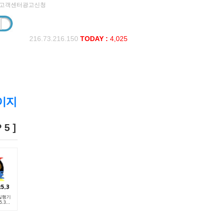
고객센터
광고신청
216.73.216.150
TODAY :
4,025
페이지
5 ]
실행기
.3
.3)