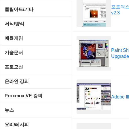
메일/뉴스
네트워크 관리
기타 드라이버
포토웍스 
MS 오피스 관련
파일/디스크
클립아트/기타
운영체제 ISO/Image
v2.3
사이트 저작도구
네트워크 보안
네트워크/모뎀
교육/아동
하드웨어 관련
동영상 클립
커서/아이콘 툴
서식/양식
원격도구
백오피스/.NET
메인보드
데스크탑 노트
사운드 클립
폰트관리/인쇄
경찰청-감사
웹 브라우저
에뮬게임
웹 서버
비디오/모니터
일정/작업 관리
아이콘/커서
경찰청-경무
웹 유틸리티
Paint Sh
Emulator(게임실행기)
기술문서
사운드카드
Upgrade
판매/재고/회계
이미지/월페이퍼
경찰청-경비
파일공유/클라우드
게임기게임
C#, .NET, Visual Studio
입력장치
프로모션
프로그래밍 관련
테마/스킨
경찰청-교통
고전PC게임
Flutter(플루터)
저장장치
고정아이피.net
온라인 강의
경찰청-범죄예방
네오지오게임
HTML/CSS
프린터
루젠VPN(LuzenVPN)
PHP - 고급
Proxmox VE 강의
Adobe Ill
경찰청-수사
마메게임
Hyper-v
루젠호스팅(LuzenHosting)
PHP - 중급
I. Proxmox VE 기본 환경 구축
경찰청-외국어번역본
뉴스
오락실게임
JavaScript
사무자동화
PHP - 초급
II. 가상 환경 관리 및 운영
경찰청-외사
IT/보안
휴대용게임
요리/레시피
MacOS/맥북
엔탑프로(NTOPPRO)