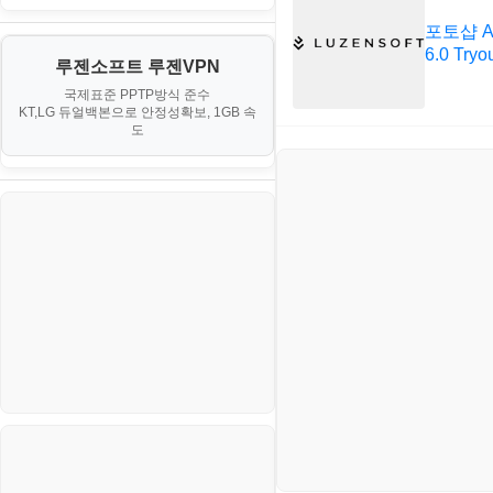
PHP - 최상급
III. 네트워킹 및 보안
경찰청-정보
게임
포토샵 Ad
노하우
MCP
오토아이템(AutoItem)
대출
6.0 Tryo
IV. 클러스터 및 고가용성 (HA)
계약서
루젠소프트 루젠VPN
경제
소스/양념장
MS SQL Server
구축
휴폐업조회
국제표준 PPTP방식 준수
부동산
등기소
KT,LG 듀얼백본으로 안정성확보, 1GB 속
부동산
한식
MySQL
도
V. 고급 기능 및 CLI 활용
신용카드
이력서
생활
PHP
VI. 장애 조치 (Failover) 심화 시
나리오
스포츠
VPN
정치
Windows
주식
리눅스(Linux)
코인
보안
블로그