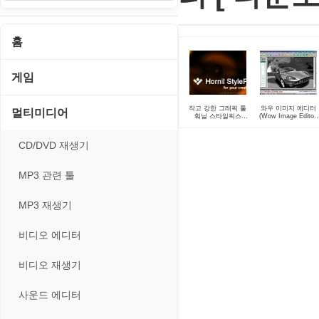
홈
게임
게임 관련 툴
작고 강한 그래픽 툴
와우 이미지 에디터
멀티미디어
훠닐 스타일픽스
(Wow Image Editor)
(Hornil StylePix)
2.40
Portable 1.8.6 (한글
롤플레잉/어드벤처
지원)
CD/DVD 재생기
보드/퍼즐/카지노
MP3 관련 툴
스포츠/레이싱
MP3 재생기
아케이드/액션
비디오 에디터
앱플레이어
비디오 재생기
온라인게임
사운드 에디터