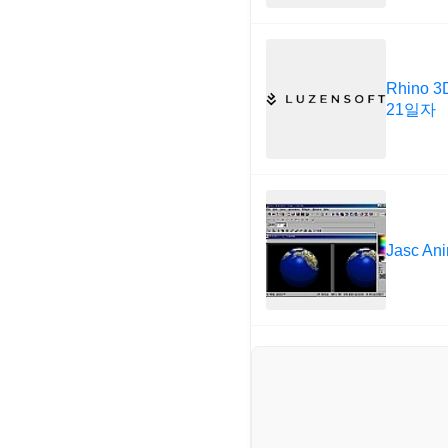
Rhino 3
21일자
Jasc Ani