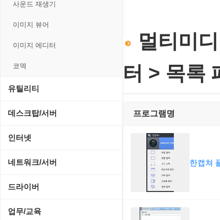
전략/시뮬레이션
사운드 재생기
플래시 게임
이미지 뷰어
멀티미디어
이미지 에디터
코덱
터 > 목록
유틸리티
CD/CDR/DVD
데스크탑/서버
프로그램명
OS 업데이트
Prometheus
인터넷
PC 관리/최적화
데스크탑 액세서리
FTP/텔넷/통신
네트워크/서버
한캡쳐 
문서 편집기/리더
쉘/기능 확장
다운로드 관리툴
FTP 서버
드라이버
바이러스 백신
스크린세이버
메신저/채팅
기타 서버
SCSI/IDE/USB
업무/교육
압축파일 관리
실행기/툴바