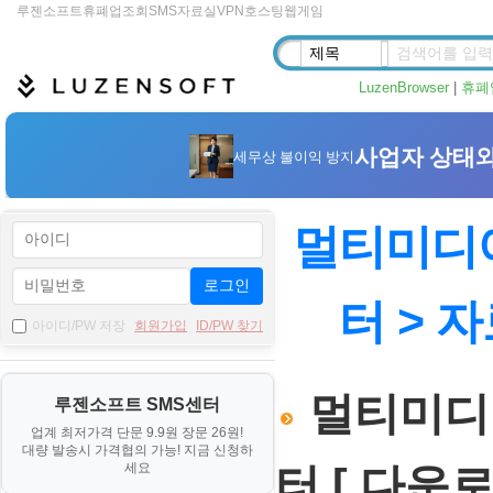
루젠소프트
휴폐업조회
SMS
자료실
VPN
호스팅
웹게임
LuzenBrowser
|
휴폐
멀티미디어
로그인
터 > 
아이디/PW 저장
회원가입
ID/PW 찾기
멀티미디어
루젠소프트 SMS센터
업계 최저가격 단문 9.9원 장문 26원!
대량 발송시 가격협의 가능! 지금 신청하
세요
터 [ 다운로드