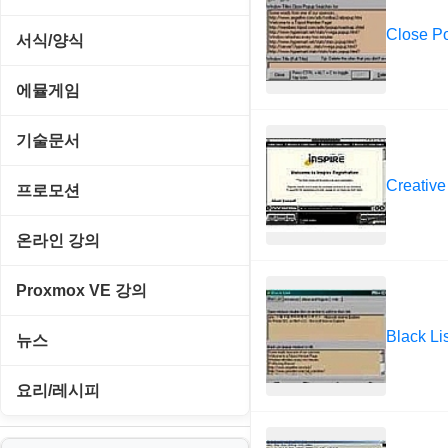
네트워크 보안
네트워크/모뎀
교육/아동
Close P
동영상 클립
서식/양식
백오피스/.NET
메인보드
데스크탑 노트
사운드 클립
경찰청-감사
에뮬게임
웹 서버
비디오/모니터
일정/작업 관리
아이콘/커서
경찰청-경무
Emulator(게임실행기)
기술문서
사운드카드
판매/재고/회계
이미지/월페이퍼
경찰청-경비
게임기게임
Creative
C#, .NET, Visual Studio
입력장치
프로모션
프로그래밍 관련
테마/스킨
경찰청-교통
고전PC게임
Flutter(플루터)
저장장치
고정아이피.net
온라인 강의
경찰청-범죄예방
네오지오게임
HTML/CSS
프린터
루젠VPN(LuzenVPN)
PHP - 고급
Proxmox VE 강의
경찰청-수사
마메게임
Hyper-v
루젠호스팅(LuzenHosting)
PHP - 중급
Black Lis
I. Proxmox VE 기본 환경 구축
경찰청-외국어번역본
뉴스
오락실게임
JavaScript
사무자동화
PHP - 초급
II. 가상 환경 관리 및 운영
경찰청-외사
IT/보안
휴대용게임
요리/레시피
MacOS/맥북
엔탑프로(NTOPPRO)
PHP - 최상급
III. 네트워킹 및 보안
경찰청-정보
게임
노하우
MCP
오토아이템(AutoItem)