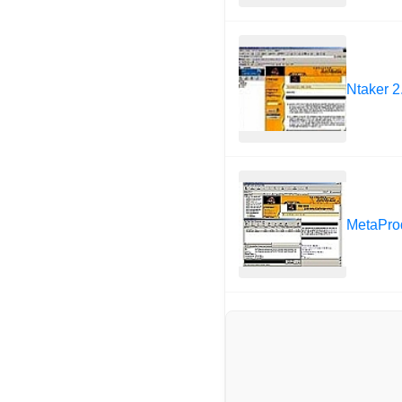
Ntaker 2
MetaProd