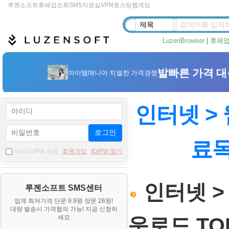
루젠소프트
휴폐업조회
SMS
자료실
VPN
호스팅
웹게임
LuzenBrowser
|
휴폐
인터넷 > 
로그인
료
아이디/PW 저장
회원가입
ID/PW 찾기
인터넷 > 
루젠소프트 SMS센터
업계 최저가격 단문 9.9원 장문 26원!
대량 발송시 가격협의 가능! 지금 신청하
세요
운로드 TOP