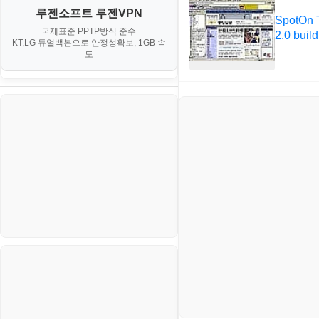
대출
IV. 클러스터 및 고가용성 (HA)
계약서
루젠소프트 루젠VPN
경제
SpotOn 
소스/양념장
MS SQL Server
구축
휴폐업조회
국제표준 PPTP방식 준수
부동산
2.0 buil
등기소
KT,LG 듀얼백본으로 안정성확보, 1GB 속
부동산
한식
MySQL
도
V. 고급 기능 및 CLI 활용
신용카드
이력서
생활
PHP
VI. 장애 조치 (Failover) 심화 시
나리오
스포츠
VPN
정치
Windows
주식
리눅스(Linux)
코인
보안
블로그