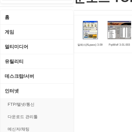
홈
게임
게임 관련 툴
알패스(ALpass) 3.09
FtpWolf 3.01.003
멀티미디어
롤플레잉/어드벤처
CD/DVD 재생기
유틸리티
보드/퍼즐/카지노
MP3 관련 툴
CD/CDR/DVD
데스크탑/서버
스포츠/레이싱
MP3 재생기
OS 업데이트
Prometheus
인터넷
아케이드/액션
비디오 에디터
PC 관리/최적화
데스크탑 액세서리
FTP/텔넷/통신
앱플레이어
비디오 재생기
문서 편집기/리더
쉘/기능 확장
다운로드 관리툴
온라인게임
사운드 에디터
바이러스 백신
스크린세이버
메신저/채팅