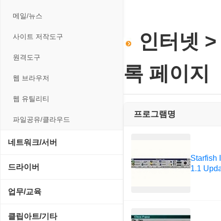
전략/시뮬레이션
사운드 재생기
압축파일 관리
실행기/툴바
메일/뉴스
플래시 게임
이미지 뷰어
파일/디스크
운영체제 ISO/Image
인터넷 >
사이트 저작도구
이미지 에디터
하드웨어 관련
커서/아이콘 툴
원격도구
코덱
록 페이지
폰트관리/인쇄
웹 브라우저
웹 유틸리티
프로그램명
파일공유/클라우드
네트워크/서버
Starfish 
FTP 서버
드라이버
1.1 Upd
기타 서버
SCSI/IDE/USB
업무/교육
네트워크 관리
기타 드라이버
MS 오피스 관련
클립아트/기타