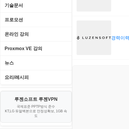
Emulator(게임실행기)
기술문서
게임기게임
C#, .NET, Visual Studio
프로모션
고전PC게임
Flutter(플루터)
고정아이피.net
온라인 강의
경력이력
네오지오게임
HTML/CSS
루젠VPN(LuzenVPN)
PHP - 고급
Proxmox VE 강의
마메게임
Hyper-v
루젠호스팅(LuzenHosting)
PHP - 중급
I. Proxmox VE 기본 환경 구축
뉴스
오락실게임
JavaScript
사무자동화
PHP - 초급
II. 가상 환경 관리 및 운영
IT/보안
휴대용게임
요리/레시피
MacOS/맥북
엔탑프로(NTOPPRO)
PHP - 최상급
III. 네트워킹 및 보안
게임
노하우
MCP
오토아이템(AutoItem)
대출
IV. 클러스터 및 고가용성 (HA)
루젠소프트 루젠VPN
경제
소스/양념장
MS SQL Server
구축
휴폐업조회
국제표준 PPTP방식 준수
부동산
KT,LG 듀얼백본으로 안정성확보, 1GB 속
부동산
한식
MySQL
도
V. 고급 기능 및 CLI 활용
신용카드
생활
PHP
VI. 장애 조치 (Failover) 심화 시