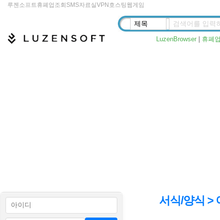
루젠소프트
휴폐업조회
SMS
자료실
VPN
호스팅
웹게임
LuzenBrowser
|
휴폐
서식/양식 >