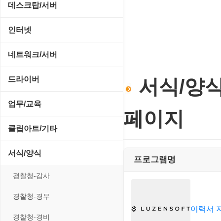
CD/CDR/DVD
데스크탑/서버
스포츠/레이싱
MP3 재생기
OS 업데이트
Prometheus
인터넷
아케이드/액션
비디오 에디터
PC 관리/최적화
데스크탑 액세서리
FTP/텔넷/통신
네트워크/서버
앱플레이어
비디오 재생기
문서 편집기/리더
쉘/기능 확장
다운로드 관리툴
FTP 서버
온라인게임
드라이버
서식/양식
사운드 에디터
바이러스 백신
스크린세이버
메신저/채팅
기타 서버
전략/시뮬레이션
SCSI/IDE/USB
사운드 재생기
업무/교육
압축파일 관리
실행기/툴바
페이지
메일/뉴스
네트워크 관리
플래시 게임
기타 드라이버
이미지 뷰어
MS 오피스 관련
파일/디스크
클립아트/기타
운영체제 ISO/Image
사이트 저작도구
네트워크 보안
네트워크/모뎀
이미지 에디터
교육/아동
하드웨어 관련
동영상 클립
커서/아이콘 툴
서식/양식
원격도구
프로그램명
백오피스/.NET
메인보드
코덱
데스크탑 노트
사운드 클립
폰트관리/인쇄
경찰청-감사
웹 브라우저
웹 서버
비디오/모니터
일정/작업 관리
아이콘/커서
경찰청-경무
웹 유틸리티
사운드카드
이력서 
판매/재고/회계
이미지/월페이퍼
경찰청-경비
파일공유/클라우드