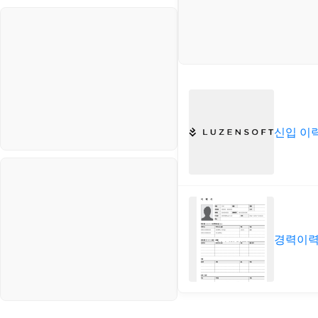
나리오
스포츠
VPN
정치
Windows
주식
리눅스(Linux)
코인
보안
신입 이
블로그
경력이력