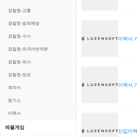
입력장치
프로그래밍 관련
테마/스킨
경찰청-교통
저장장치
경찰청-범죄예방
프린터
경찰청-수사
이력서 
경찰청-외국어번역본
경찰청-외사
경찰청-정보
이력서 
계약서
등기소
이력서
에뮬게임
신입이력