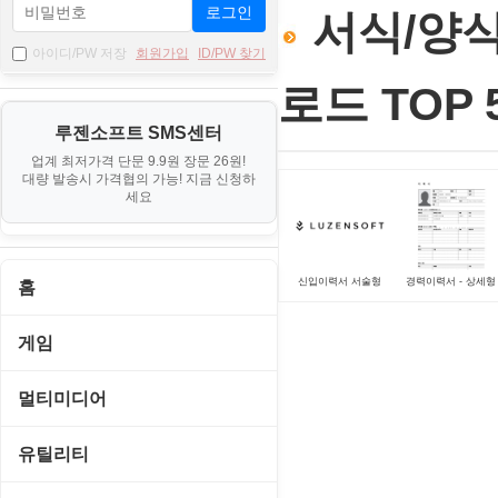
로그인
서식/양식 
아이디/PW 저장
회원가입
ID/PW 찾기
로드 TOP 5
루젠소프트 SMS센터
업계 최저가격 단문 9.9원 장문 26원!
대량 발송시 가격협의 가능! 지금 신청하
세요
신입이력서 서술형
경력이력서 - 상세형
홈
게임
게임 관련 툴
멀티미디어
롤플레잉/어드벤처
CD/DVD 재생기
유틸리티
보드/퍼즐/카지노
MP3 관련 툴