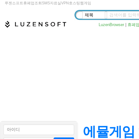
루젠소프트
휴폐업조회
SMS
자료실
VPN
호스팅
웹게임
LuzenBrowser
|
휴폐
에뮬게임 