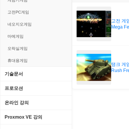
게임기게임
입력장치
프로그래밍 관련
테마/스킨
경찰청-교통
고전PC게임
저장장치
고전 게
경찰청-범죄예방
네오지오게임
Mega Fe
프린터
경찰청-수사
마메게임
경찰청-외국어번역본
오락실게임
경찰청-외사
휴대용게임
탱크 게임의
경찰청-정보
Rush Fr
기술문서
계약서
C#, .NET, Visual Studio
프로모션
등기소
Flutter(플루터)
고정아이피.net
온라인 강의
이력서
HTML/CSS
루젠VPN(LuzenVPN)
PHP - 고급
Proxmox VE 강의
Hyper-v
루젠호스팅(LuzenHosting)
PHP - 중급