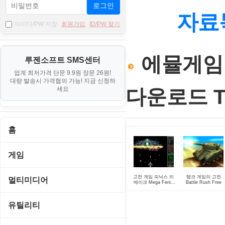
로그인
자료
아이디/PW 저장
회원가입
ID/PW 찾기
에뮬게임 
루젠소프트 SMS센터
업계 최저가격 단문 9.9원 장문 26원!
대량 발송시 가격협의 가능! 지금 신청하
세요
다운로드 TO
홈
게임
게임 관련 툴
고전 게임 피닉스 리
탱크 게임의 고전
멀티미디어
메이크 Mega Fenix
Battle Rush Free
Reloaded 1.0
롤플레잉/어드벤처
CD/DVD 재생기
유틸리티
보드/퍼즐/카지노
MP3 관련 툴