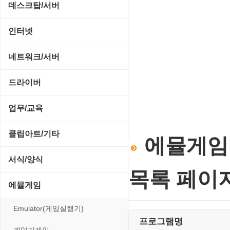
CD/CDR/DVD
데스크탑/서버
스포츠/레이싱
MP3 재생기
OS 업데이트
Prometheus
인터넷
아케이드/액션
비디오 에디터
PC 관리/최적화
데스크탑 액세서리
FTP/텔넷/통신
네트워크/서버
앱플레이어
비디오 재생기
문서 편집기/리더
쉘/기능 확장
다운로드 관리툴
FTP 서버
온라인게임
드라이버
사운드 에디터
바이러스 백신
스크린세이버
메신저/채팅
기타 서버
전략/시뮬레이션
SCSI/IDE/USB
사운드 재생기
업무/교육
압축파일 관리
실행기/툴바
메일/뉴스
네트워크 관리
플래시 게임
기타 드라이버
이미지 뷰어
MS 오피스 관련
파일/디스크
클립아트/기타
운영체제 ISO/Image
에뮬게임 
사이트 저작도구
네트워크 보안
네트워크/모뎀
이미지 에디터
교육/아동
하드웨어 관련
동영상 클립
커서/아이콘 툴
서식/양식
원격도구
백오피스/.NET
메인보드
코덱
목록 페이
데스크탑 노트
사운드 클립
폰트관리/인쇄
경찰청-감사
웹 브라우저
에뮬게임
웹 서버
비디오/모니터
일정/작업 관리
아이콘/커서
경찰청-경무
웹 유틸리티
Emulator(게임실행기)
사운드카드
판매/재고/회계
프로그램명
이미지/월페이퍼
경찰청-경비
파일공유/클라우드