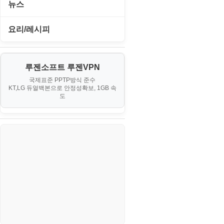
I. Proxmox VE 기본 환경 구축
뉴스
JavaScript
사무자동화
PHP - 초급
II. 가상 환경 관리 및 운영
IT/보안
요리/레시피
MacOS/맥북
엔탑프로(NTOPPRO)
PHP - 최상급
III. 네트워킹 및 보안
게임
노하우
MCP
오토아이템(AutoItem)
대출
IV. 클러스터 및 고가용성 (HA)
루젠소프트 루젠VPN
경제
소스/양념장
MS SQL Server
구축
휴폐업조회
국제표준 PPTP방식 준수
부동산
KT,LG 듀얼백본으로 안정성확보, 1GB 속
부동산
한식
MySQL
도
V. 고급 기능 및 CLI 활용
신용카드
생활
PHP
VI. 장애 조치 (Failover) 심화 시
나리오
스포츠
VPN
정치
Windows
주식
리눅스(Linux)
코인
보안
블로그